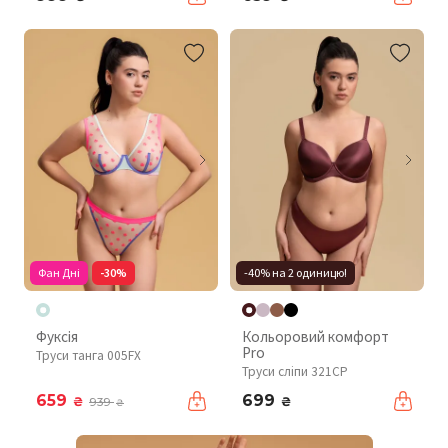
Фан Дні
-30%
-40% на 2 одиницю!
Фуксія
Кольоровий комфорт
Pro
Труси танга 005FX
Труси сліпи 321CP
659
699
₴
₴
939
₴