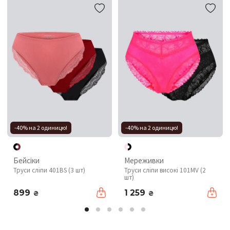
-40% на 2 одиницю!
-40% на 2 одиницю!
Бейсіки
Мереживки
Труси сліпи 401BS (3 шт)
Труси сліпи високі 101MV (2
шт)
899
1 259
₴
₴