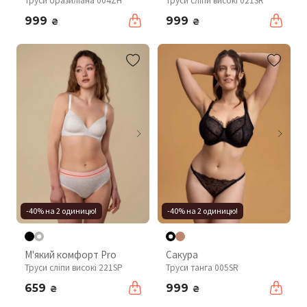
Труси бразиліана 004ZH
Труси сліпи високі 021SR
999
999
₴
₴
-40% на 2 одиницю!
-40% на 2 одиницю!
М'який комфорт Pro
Сакура
Труси сліпи високі 221SP
Труси танга 005SR
659
999
₴
₴