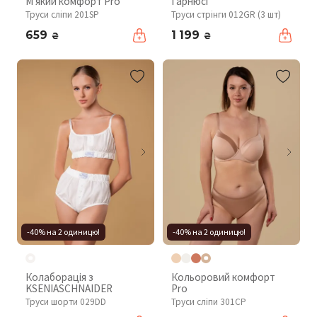
М'який комфорт Pro
Гарнюсі
Труси сліпи 201SP
Труси стрінги 012GR (3 шт)
659
1 199
₴
₴
-40% на 2 одиницю!
-40% на 2 одиницю!
Колаборація з
Кольоровий комфорт
KSENIASCHNAIDER
Pro
Труси шорти 029DD
Труси сліпи 301CP