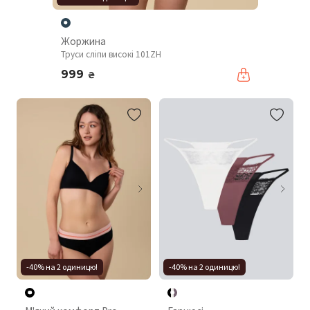
Жоржина
Труси сліпи високі 101ZH
999
₴
-40% на 2 одиницю!
-40% на 2 одиницю!