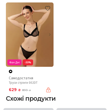
Фан Дні
-30%
Самодостатня
Труси стрінги 002DT
629
₴
899
₴
Схожі продукти