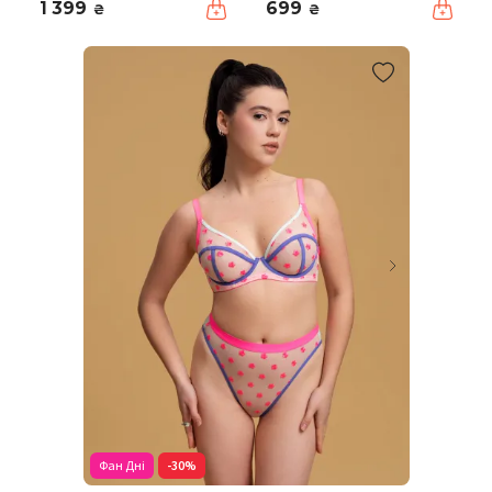
1 399
699
₴
₴
Фан Дні
-30%