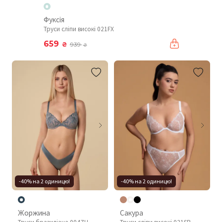
Фуксія
Труси сліпи високі 021FX
659
₴
939
₴
-40% на 2 одиницю!
-40% на 2 одиницю!
Жоржина
Сакура