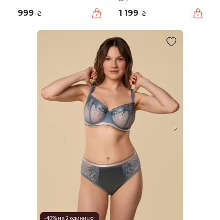
999
1 199
₴
₴
-40% на 2 одиницю!