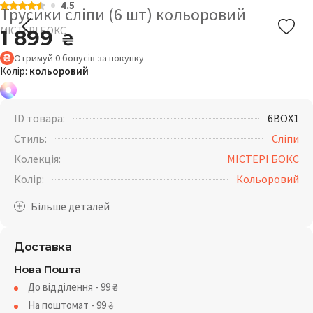
4.5
Трусики сліпи (6 шт) кольоровий
МІСТЕРІ БОКС
1 899
₴
Отримуй
0
бонусів
за покупку
Колір:
кольоровий
ID товара:
6BOX1
Стиль:
Сліпи
Колекція:
МІСТЕРІ БОКС
Колір:
Кольоровий
Доставка
Нова Пошта
До відділення - 99
₴
На поштомат - 99
₴