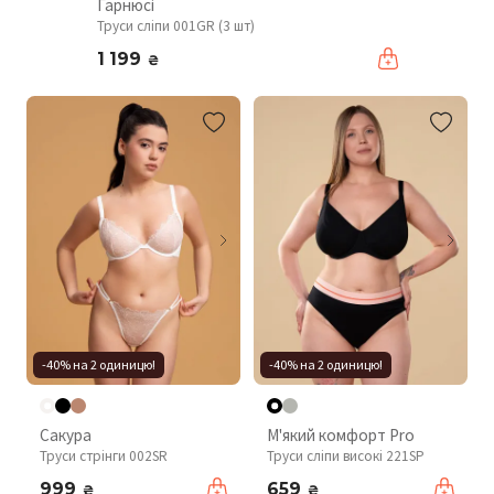
Гарнюсі
Труси сліпи 001GR (3 шт)
1 199
₴
-40% на 2 одиницю!
-40% на 2 одиницю!
Сакура
М'який комфорт Pro
Труси стрінги 002SR
Труси сліпи високі 221SP
999
659
₴
₴