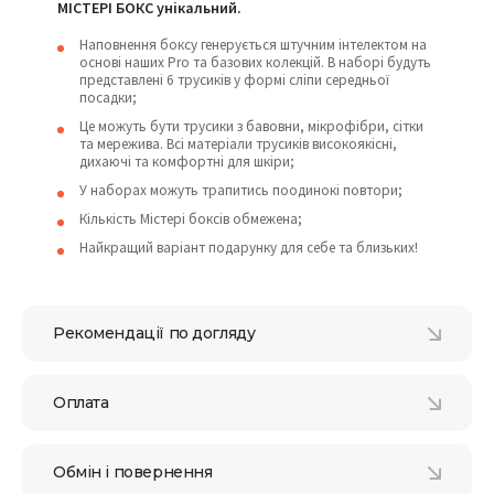
МІСТЕРІ БОКС унікальний.
Наповнення боксу генерується штучним інтелектом на
основі наших Pro та базових колекцій. В наборі будуть
представлені 6 трусиків у формі сліпи середньої
посадки;
Це можуть бути трусики з бавовни, мікрофібри, сітки
та мережива. Всі матеріали трусиків високоякісні,
дихаючі та комфортні для шкіри;
У наборах можуть трапитись поодинокі повтори;
Кількість Містері боксів обмежена;
Найкращий варіант подарунку для себе та близьких!
Рекомендації по догляду
Оплата
Обмін і повернення