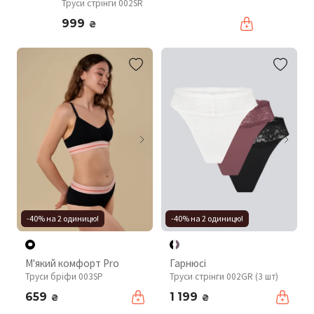
Труси стрінги 002SR
999
₴
-40% на 2 одиницю!
-40% на 2 одиницю!
М'який комфорт Pro
Гарнюсі
Труси бріфи 003SP
Труси стрінги 002GR (3 шт)
659
1 199
₴
₴