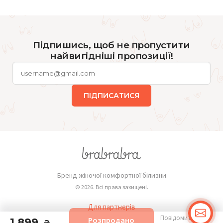
Підпишись, щоб не пропустити
найвигідніші пропозиції!
ПІДПИСАТИСЯ
Бренд жіночої комфортної білизни
© 2026. Всі права захищені.
Для партнерів
Повідомити про
Розпродано
1 899
Публічна оферта