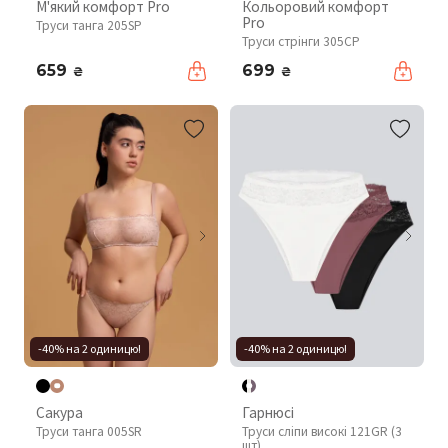
М'який комфорт Pro
Кольоровий комфорт
Pro
Труси танга 205SP
Труси стрінги 305CP
659
699
₴
₴
-40% на 2 одиницю!
-40% на 2 одиницю!
Сакура
Гарнюсі
Труси танга 005SR
Труси сліпи високі 121GR (3
шт)