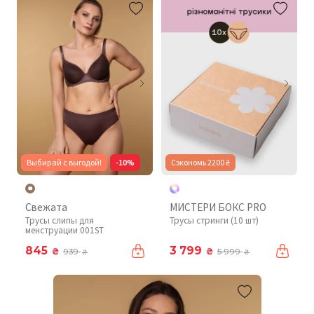
Выбирай с выгодой!
-10%
Сэкономь 2200 ₴
Свежата
МИСТЕРИ БОКС PRO
Трусы слипы для
Трусы стринги (10 шт)
менструации 001ST
845
3 799
₴
₴
939
5 999
₴
₴