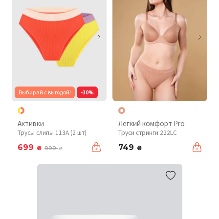
Выбирай с выгодой!
-30%
Активки
Легкий комфорт Pro
Трусы слипы 113A (2 шт)
Труси стринги 222LC
699
749
₴
₴
999
₴