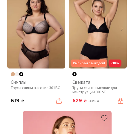
Выбирай с выгодой!
-30%
Симплы
Свежата
Трусы слипы высокие 301BC
Трусы слипы высокие для
менструации 301ST
619
629
₴
₴
899
₴