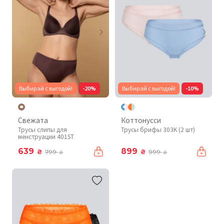
Выбирай с выгодой!
-20%
Выбирай с выгодой!
-10%
Свежата
Коттонусси
Трусы слипы для
Трусы брифы 303K (2 шт)
менструации 401ST
639
899
₴
₴
799
999
₴
₴