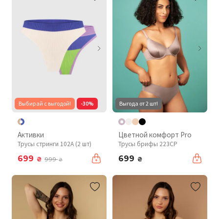
Выбирай с выгодой!
-30%
Выгода от 2 шт!
Активки
Цветной комфорт Pro
Трусы стринги 102A (2 шт)
Трусы брифы 223CP
699
699
₴
₴
999
₴