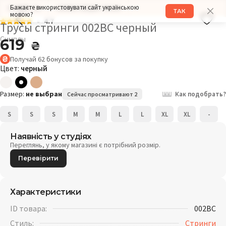
Бажаєте використовувати сайт українською
РАЗМЕР: XL
ОБХВАТ БЕДЕР: 104СМ
ТАК
мовою?
4.7
Трусы стринги 002BC черный
Симплы
619
₴
Получай
62
бонусов
за покупку
Цвет:
черный
Размер:
не выбран
Как подобрать?
Сейчас просматривают 2
S
S
S
M
M
L
L
XL
XL
-
Наявність у студіях
Переглянь, у якому магазині є потрібний розмір.
Перевірити
Характеристики
ID товара:
002BC
Стиль:
Стринги