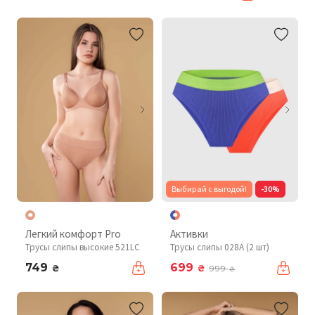
Выбирай с выгодой!
-30%
Легкий комфорт Pro
Активки
Трусы слипы высокие 521LC
Трусы слипы 028A (2 шт)
749
699
₴
₴
999
₴