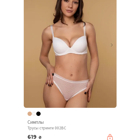
Симплы
Трусы стринги 002BC
619
₴