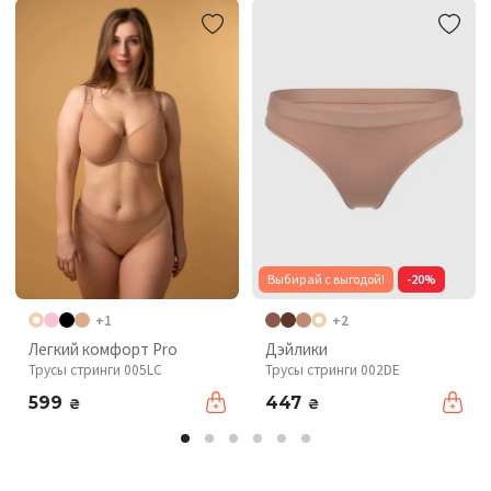
Выбирай с выгодой!
-20%
+1
+2
Легкий комфорт Pro
Дэйлики
Трусы стринги 005LC
Трусы стринги 002DE
599
447
₴
₴