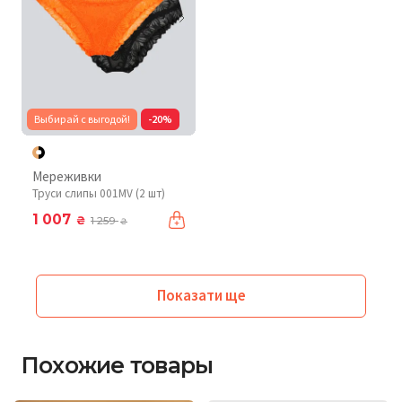
Выбирай с выгодой!
-20%
Мереживки
Труси слипы 001MV (2 шт)
1 007
₴
1 259
₴
Показати ще
Похожие товары