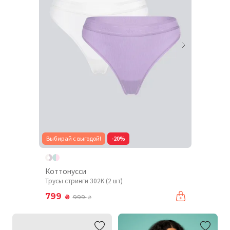
Выбирай с выгодой!
-20%
Коттонусси
Трусы стринги 302K (2 шт)
799
₴
999
₴