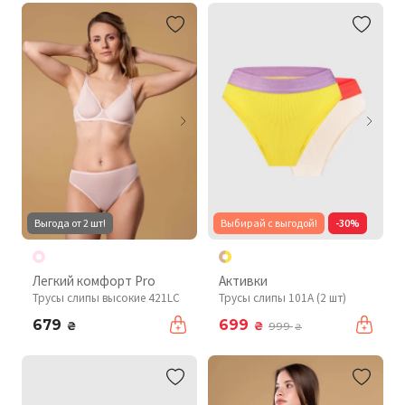
Выгода от 2 шт!
Выбирай с выгодой!
-30%
Легкий комфорт Pro
Активки
Трусы слипы высокие 421LC
Трусы слипы 101A (2 шт)
679
699
₴
₴
999
₴