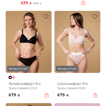
539
₴
599
₴
Выгода от 2 шт!
Выгода от 2 шт!
Легкий комфорт Pro
Секси комфорт Pro
Трусы стринги 122LC
Трусы стринги 202SC
679
679
₴
₴