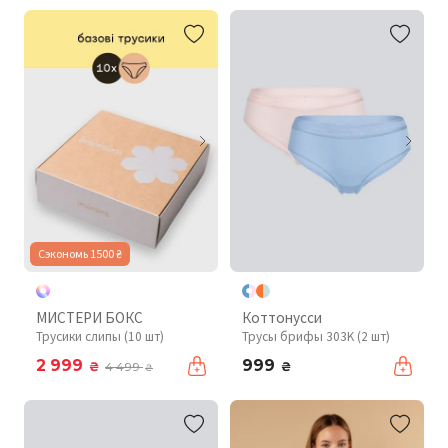
Сэкономь 1500 ₴
МИСТЕРИ БОКС
Коттонусси
Трусики слипы (10 шт)
Трусы брифы 303K (2 шт)
2 999
999
₴
₴
4 499
₴