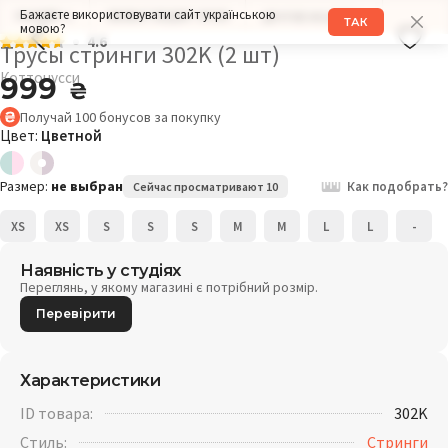
Бажаєте використовувати сайт українською
РАЗМЕР: L
ОБХВАТ БЕДЕР: 101СМ
ДРУГИЕ МОДЕЛИ
ТАК
мовою?
4.6
Трусы стринги 302K (2 шт)
Коттонусси
999
₴
Получай
100
бонусов
за покупку
Цвет:
Цветной
Размер:
не выбран
Как подобрать?
Сейчас просматривают 10
XS
XS
S
S
S
M
M
L
L
-
Наявність у студіях
Переглянь, у якому магазині є потрібний розмір.
Перевірити
Характеристики
ID товара:
302K
Стиль:
Стринги