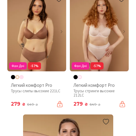
Фан Дні
-57%
Фан Дні
-57%
Легкий комфорт Pro
Легкий комфорт Pro
Трусы слипы высокие 221LC
Трусы стринги высокие
212LC
279
279
₴
₴
649
649
₴
₴