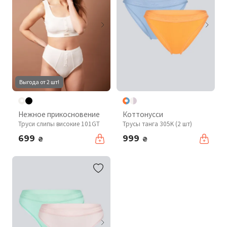
Выгода от 2 шт!
Нежное прикосновение
Коттонусси
Труси слипы високие 101GT
Трусы танга 305K (2 шт)
699
999
₴
₴