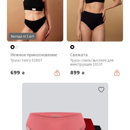
Выгода от 2 шт!
Нежное прикосновение
Свежата
Трусы танга 028GT
Трусы слипы высокие для
менструации 101ST
699
899
₴
₴