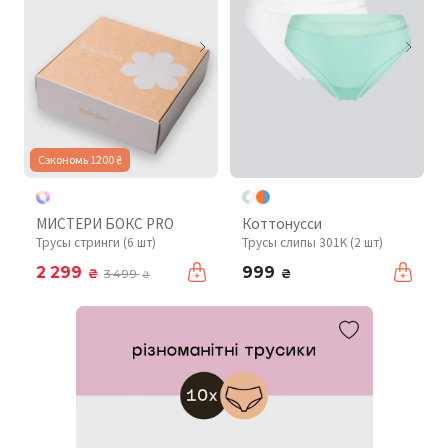
Сэкономь 1200 ₴
МИСТЕРИ БОКС PRO
Коттонусси
Трусы стринги (6 шт)
Трусы слипы 301K (2 шт)
2 299
999
₴
₴
3 499
₴