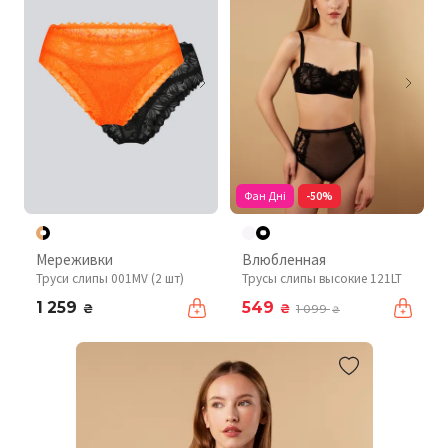
Фан Дні
-50%
Мереживки
Влюбленная
Труси слипы 001MV (2 шт)
Трусы слипы высокие 121LT
1 259
549
₴
₴
1 099
₴