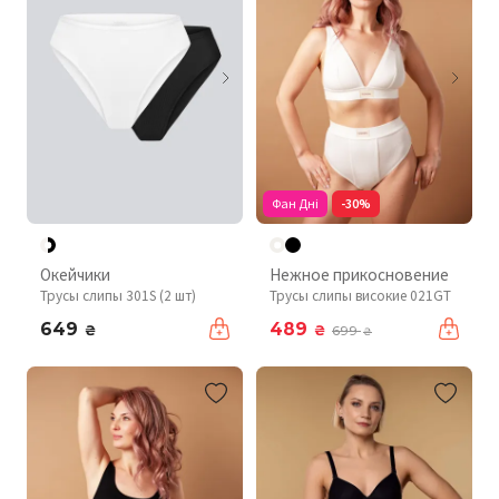
Фан Дні
-30%
Окейчики
Нежное прикосновение
Трусы слипы 301S (2 шт)
Трусы слипы високие 021GT
649
489
₴
₴
699
₴