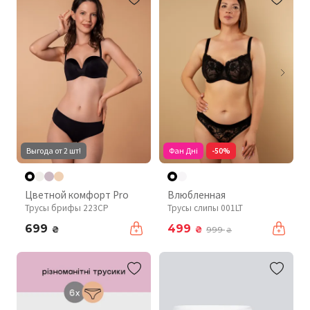
Выгода от 2 шт!
Фан Дні
-50%
Цветной комфорт Pro
Влюбленная
Трусы брифы 223CP
Трусы слипы 001LT
699
499
₴
₴
999
₴