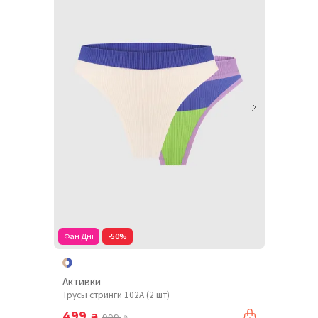
Фан Дні
-50%
Активки
Трусы стринги 102A (2 шт)
499
₴
999
₴