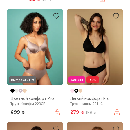
Выгода от 2 шт!
Фан Дні
-57%
Цветной комфорт Pro
Легкий комфорт Pro
Трусы брифы 223CP
Трусы слипы 201LC
699
279
₴
₴
649
₴