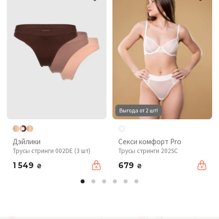
Выгода от 2 шт!
Дэйлики
Секси комфорт Pro
Трусы стринги 002DE (3 шт)
Трусы стринги 202SC
1 549
679
₴
₴