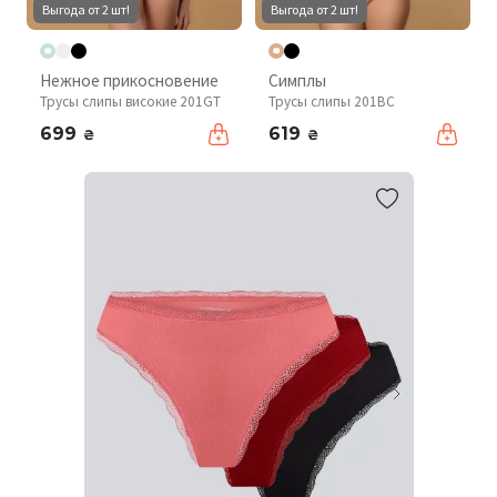
Выгода от 2 шт!
Выгода от 2 шт!
Нежное прикосновение
Симплы
Трусы слипы високие 201GT
Трусы слипы 201BC
699
619
₴
₴