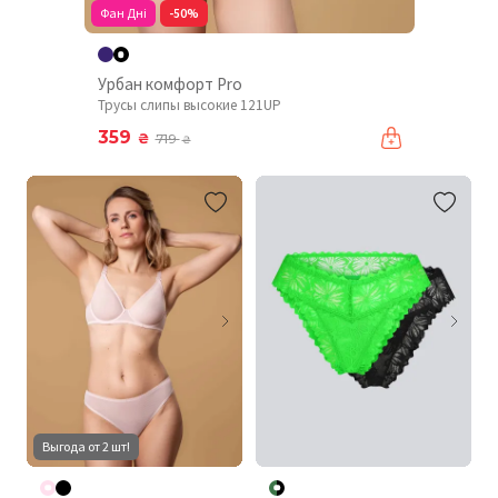
Фан Дні
-50%
Урбан комфорт Pro
Трусы слипы высокие 121UP
359
₴
719
₴
Выгода от 2 шт!