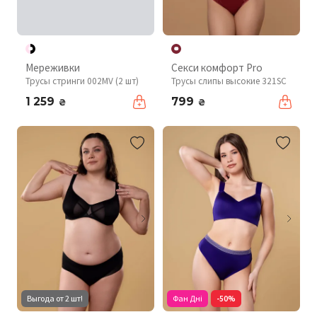
Мереживки
Секси комфорт Pro
Трусы стринги 002MV (2 шт)
Трусы слипы высокие 321SC
1 259
799
₴
₴
Выгода от 2 шт!
Фан Дні
-50%