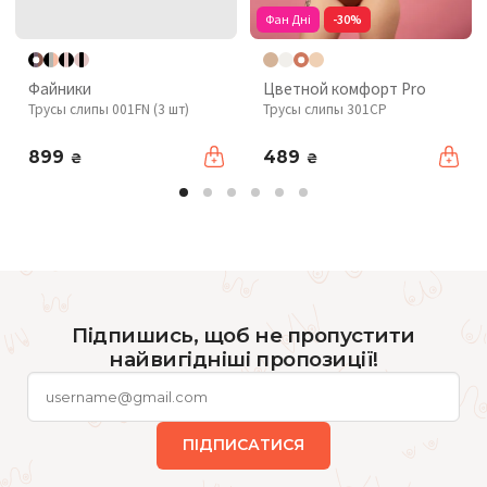
Фан Дні
-30%
Файники
Цветной комфорт Pro
Трусы слипы 001FN (3 шт)
Трусы слипы 301CP
899
489
₴
₴
Підпишись, щоб не пропустити
найвигідніші пропозиції!
ПІДПИСАТИСЯ