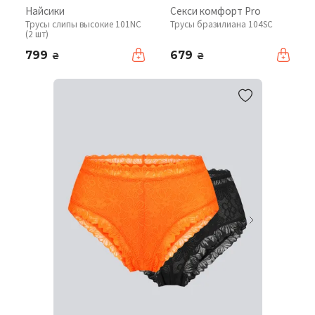
Найсики
Секси комфорт Pro
Трусы слипы высокие 101NC
Трусы бразилиана 104SC
(2 шт)
799
679
₴
₴