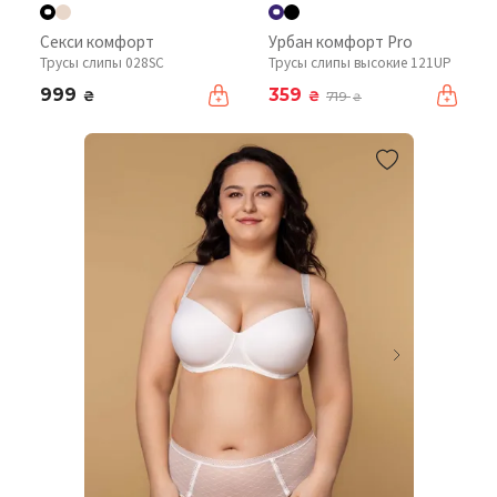
Секси комфорт
Урбан комфорт Pro
Трусы слипы 028SC
Трусы слипы высокие 121UP
999
359
₴
₴
719
₴