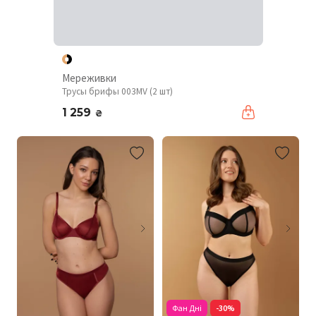
Мереживки
Трусы брифы 003MV (2 шт)
1 259
₴
Фан Дні
-30%