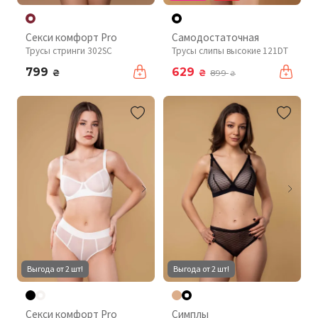
Секси комфорт Pro
Самодостаточная
Трусы стринги 302SC
Трусы слипы высокие 121DT
799
629
₴
₴
899
₴
Выгода от 2 шт!
Выгода от 2 шт!
Секси комфорт Pro
Симплы