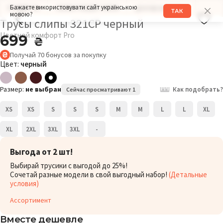
Бажаєте використовувати сайт українською
РАЗМЕР: XL
ОБХВАТ БЕДЕР: 108СМ
ДРУГИЕ МОДЕЛИ
ТАК
мовою?
Трусы слипы 321CP черный
Цветной комфорт Pro
699
₴
Получай
70
бонусов
за покупку
Цвет:
черный
Размер:
не выбран
Как подобрать?
Сейчас просматривают 1
XS
XS
S
S
S
M
M
L
L
XL
XL
2XL
3XL
3XL
-
Выгода от 2 шт!
Выбирай трусики с выгодой до 25%!
Сочетай разные модели в свой выгодный набор!
(Детальные
условия)
Ассортимент
Вместе дешевле