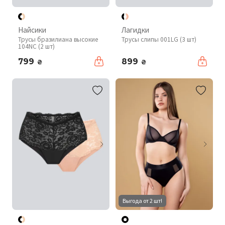
Найсики
Лагидки
Трусы бразилиана высокие
Трусы слипы 001LG (3 шт)
104NC (2 шт)
799
899
₴
₴
Выгода от 2 шт!