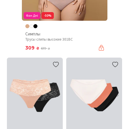
Фан Дні
-50%
Симплы
Трусы слипы высокие 301BC
309
₴
619
₴