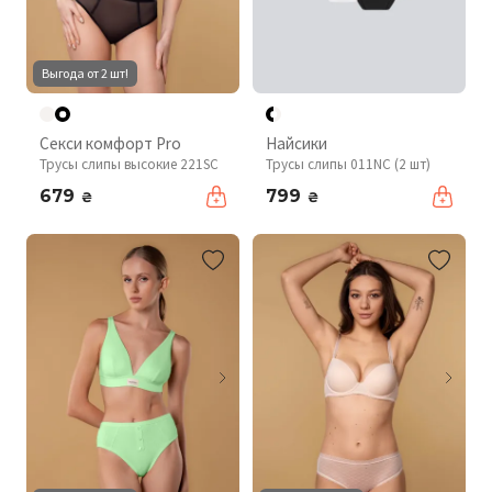
Выгода от 2 шт!
Секси комфорт Pro
Найсики
Трусы слипы высокие 221SC
Трусы слипы 011NC (2 шт)
679
799
₴
₴