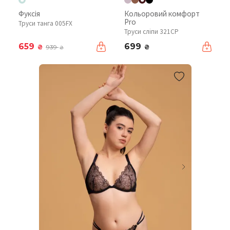
Фуксія
Кольоровий комфорт
Pro
Труси танга 005FX
Труси сліпи 321CP
659
699
₴
₴
939
₴