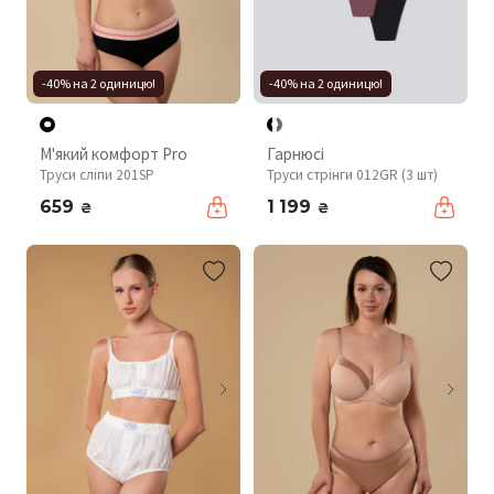
-40% на 2 одиницю!
-40% на 2 одиницю!
М'який комфорт Pro
Гарнюсі
Труси сліпи 201SP
Труси стрінги 012GR (3 шт)
659
1 199
₴
₴