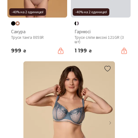
-40% на 2 одиницю!
-40% на 2 одиницю!
Сакура
Гарнюсі
Труси танга 005SR
Труси сліпи високі 121GR (3
шт)
999
1 199
₴
₴