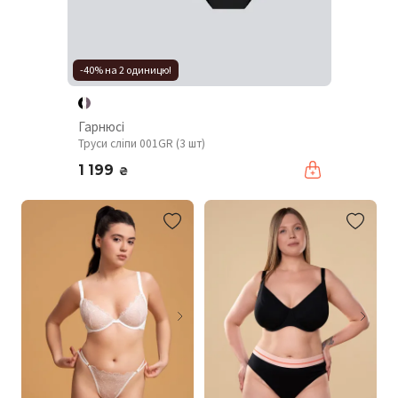
-40% на 2 одиницю!
Гарнюсі
Труси сліпи 001GR (3 шт)
1 199
₴