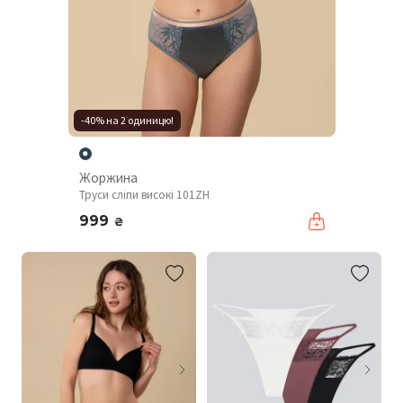
-40% на 2 одиницю!
Жоржина
Труси сліпи високі 101ZH
999
₴