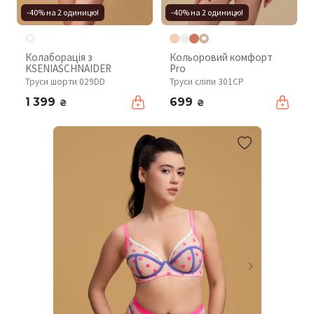
-40% на 2 одиницю!
-40% на 2 одиницю!
Колаборація з
Кольоровий комфорт
KSENIASCHNAIDER
Pro
Труси шорти 029DD
Труси сліпи 301CP
1 399
699
₴
₴