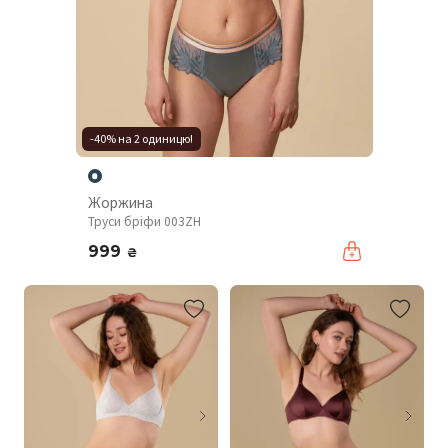
-40% на 2 одиницю!
Жоржина
Труси бріфи 003ZH
999
₴