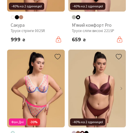
-40% на 2 одиницю!
-40% на 2 одиницю!
Сакура
М'який комфорт Pro
Труси стрінги 002SR
Труси сліпи високі 221SP
999
659
₴
₴
Фан Дні
-30%
-40% на 2 одиницю!