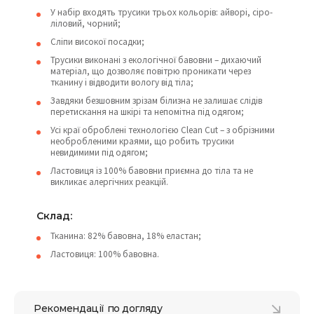
У набір входять трусики трьох кольорів: айворі, сіро-
ліловий, чорний;
Сліпи високої посадки;
Трусики виконані з екологічної бавовни – дихаючий
матеріал, що дозволяє повітрю проникати через
тканину і відводити вологу від тіла;
Завдяки безшовним зрізам білизна не залишає слідів
перетискання на шкірі та непомітна під одягом;
Усі краї оброблені технологією Clean Cut – з обрізними
необробленими краями, що робить трусики
невидимими під одягом;
Ластовиця із 100% бавовни приємна до тіла та не
викликає алергічних реакцій.
Склад:
Тканина: 82% бавовна, 18% еластан;
Ластовиця: 100% бавовна.
Рекомендації по догляду