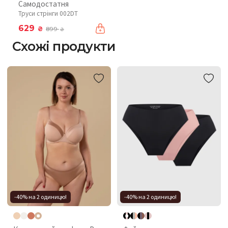
Самодостатня
Труси стрінги 002DT
629
₴
899
₴
Схожі продукти
-40% на 2 одиницю!
-40% на 2 одиницю!