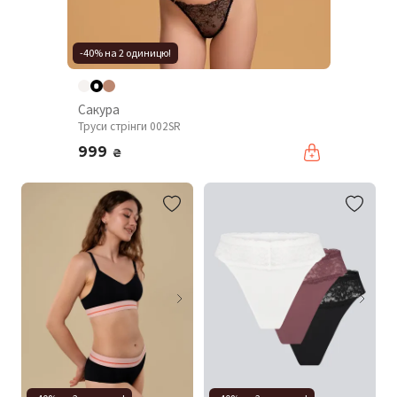
-40% на 2 одиницю!
Сакура
Труси стрінги 002SR
999
₴