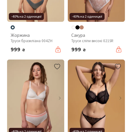
-40% на 2 одиницю!
-40% на 2 одиницю!
Жоржина
Сакура
Труси бразиліана 004ZH
Труси сліпи високі 021SR
999
999
₴
₴
-40% на 2 одиницю!
-40% на 2 одиницю!