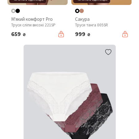
М'який комфорт Pro
Сакура
Труси сліпи високі 221SP
Труси танга 005SR
659
999
₴
₴