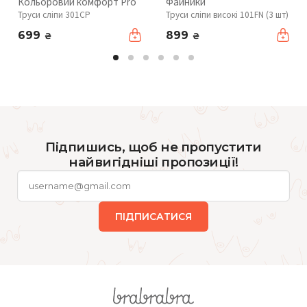
Кольоровий комфорт Pro
Файники
Труси сліпи 301CP
Труси сліпи високі 101FN (3 шт)
699
899
₴
₴
Підпишись, щоб не пропустити
найвигідніші пропозиції!
ПІДПИСАТИСЯ