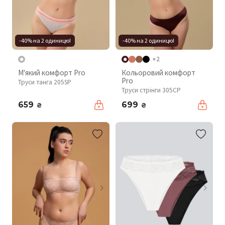
-40% на 2 одиницю!
-40% на 2 одиницю!
+2
М'який комфорт Pro
Кольоровий комфорт
Pro
Труси танга 205SP
Труси стрінги 305CP
659
699
₴
₴