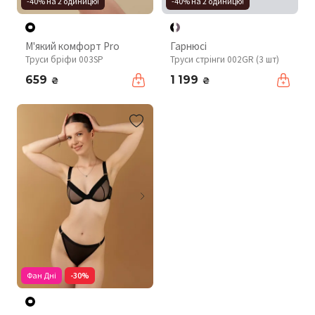
-40% на 2 одиницю!
-40% на 2 одиницю!
М'який комфорт Pro
Гарнюсі
Труси бріфи 003SP
Труси стрінги 002GR (3 шт)
659
1 199
₴
₴
Фан Дні
-30%