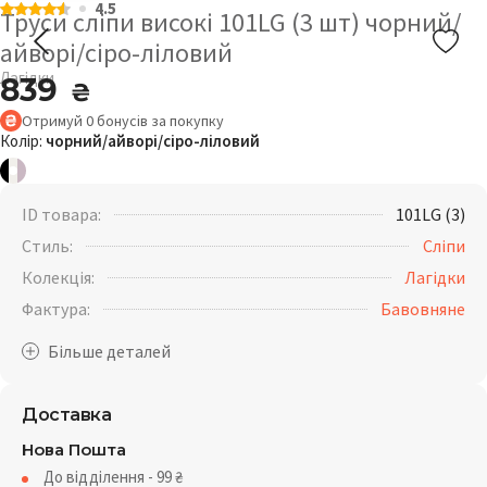
4.5
Труси сліпи високі 101LG (3 шт) чорний/
айворі/сіро-ліловий
Лагідки
839
₴
Отримуй
0
бонусів
за покупку
Колір:
чорний/айворі/сіро-ліловий
ID товара:
101LG (3)
Стиль:
Сліпи
Колекція:
Лагідки
Фактура:
Бавовняне
Доставка
Нова Пошта
До відділення - 99
₴