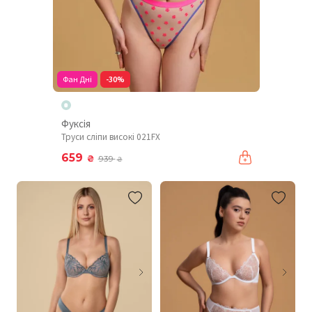
Фан Дні
-30%
Фуксія
Труси сліпи високі 021FX
659
₴
939
₴