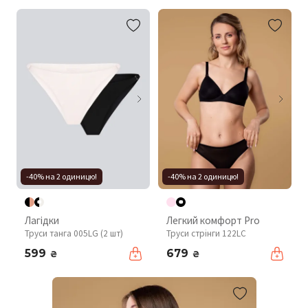
-40% на 2 одиницю!
-40% на 2 одиницю!
Лагідки
Легкий комфорт Pro
Труси танга 005LG (2 шт)
Труси стрінги 122LC
599
679
₴
₴