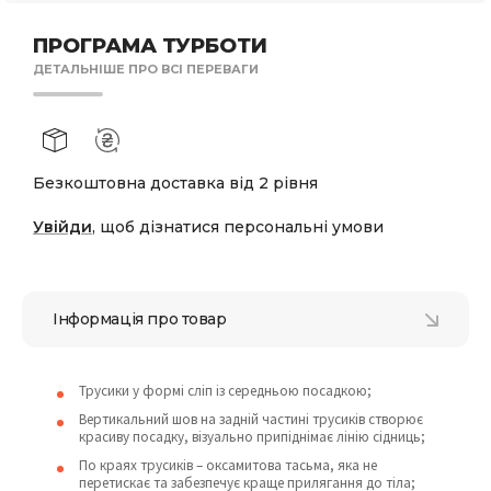
ПРОГРАМА ТУРБОТИ
ДЕТАЛЬНІШЕ ПРО ВСІ ПЕРЕВАГИ
Безкоштовна доставка від 2 рівня
Увійди
, щоб дізнатися персональні умови
Інформація про товар
Трусики у формі сліп із середньою посадкою;
Вертикальний шов на задній частині трусиків створює
красиву посадку, візуально припіднімає лінію сідниць;
По краях трусиків – оксамитова тасьма, яка не
перетискає та забезпечує краще прилягання до тіла;