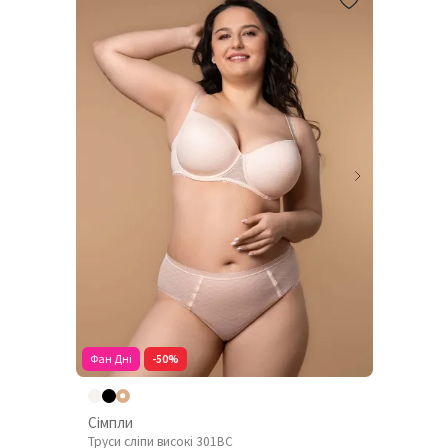
Фан Дні
-50%
Сімпли
Труси сліпи високі 301BC