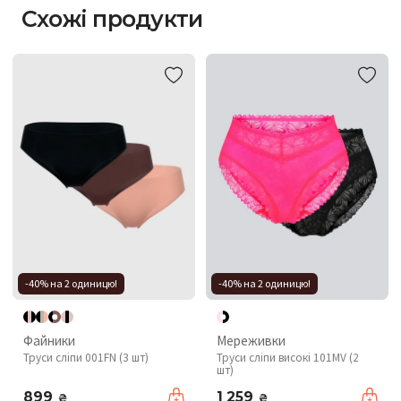
Схожі продукти
-40% на 2 одиницю!
-40% на 2 одиницю!
Файники
Мереживки
Труси сліпи 001FN (3 шт)
Труси сліпи високі 101MV (2
шт)
899
1 259
₴
₴