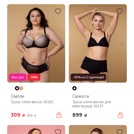
Фан Дні
-50%
-40% на 2 одиницю!
Сімпли
Свіжата
Труси сліпи високі 301BC
Труси сліпи високі для
менструації 301ST
309
899
₴
₴
619
₴