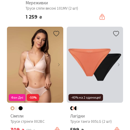
Мереживки
Труси сліпи високі 101MV (2 шт)
1 259
₴
Фан Дні
-50%
-40% на 2 одиницю!
Сімпли
Лагідки
Труси стрінги 002BC
Труси танга 005LG (2 шт)
309
599