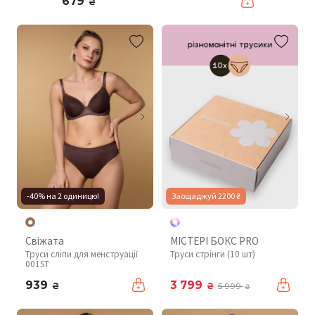
679
₴
-40% на 2 одиницю!
Заощаджуй 2200 ₴
Свіжата
МІСТЕРІ БОКС PRO
Труси сліпи для менструації
Труси стрінги (10 шт)
001ST
939
3 799
₴
₴
5 999
₴