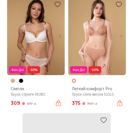
Фан Дні
-50%
Фан Дні
-50%
Сімпли
Легкий комфорт Pro
Труси стрінги 002BC
Труси сліпи високі 521LC
309
375
₴
₴
619
749
₴
₴