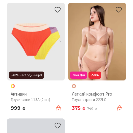
-40% на 2 одиницю!
Фан Дні
-50%
Активки
Легкий комфорт Pro
Труси сліпи 113A (2 шт)
Труси стрінги 222LC
999
375
₴
₴
749
₴