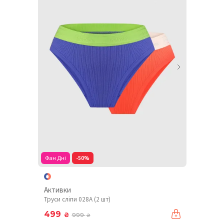
Фан Дні
-50%
Активки
Труси сліпи 028A (2 шт)
499
₴
999
₴