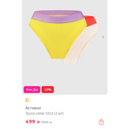
Фан Дні
-50%
Активки
Труси сліпи 101A (2 шт)
499
₴
999
₴