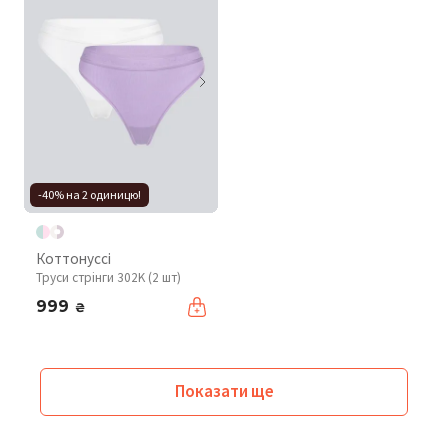
-40% на 2 одиницю!
Коттонуссі
Труси стрінги 302K (2 шт)
999
₴
Показати ще