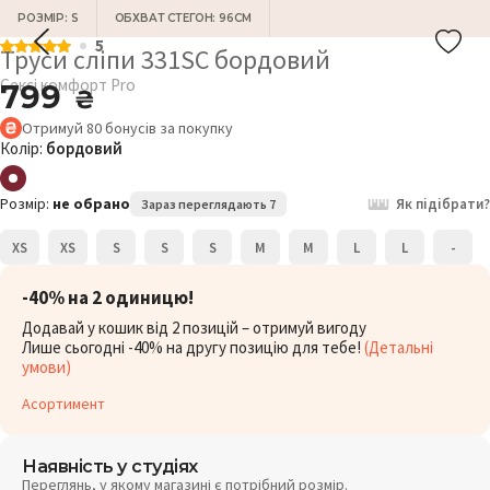
РОЗМІР: S
ОБХВАТ СТЕГОН: 96СМ
5
Труси сліпи 331SC бордовий
Сексі комфорт Pro
799
₴
Отримуй
80
бонусів
за покупку
Колір:
бордовий
Розмір:
не обрано
Як підібрати?
Зараз переглядають 7
XS
XS
S
S
S
M
M
L
L
-
-40% на 2 одиницю!
Додавай у кошик від 2 позицій – отримуй вигоду
Лише сьогодні -40% на другу позицію для тебе!
(Детальні
умови)
Асортимент
Наявність у студіях
Переглянь, у якому магазині є потрібний розмір.