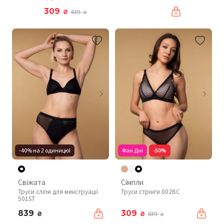
309
₴
619
₴
-40% на 2 одиницю!
Фан Дні
-50%
Свіжата
Сімпли
Труси сліпи для менструації
Труси стрінги 002BC
501ST
839
309
₴
₴
619
₴