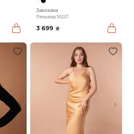
Закохана
Пеньюар 501LT
3 699
₴