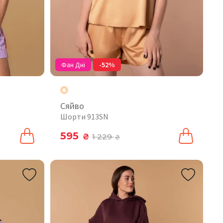
Фан Дні
-52%
Сяйво
Шорти 913SN
595
₴
1 229
₴