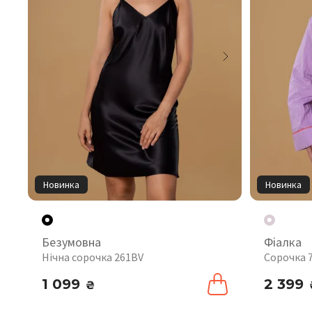
Новинка
Новинка
Безумовна
Фіалка
Нічна сорочка 261BV
Сорочка 
1 099
2 399
₴