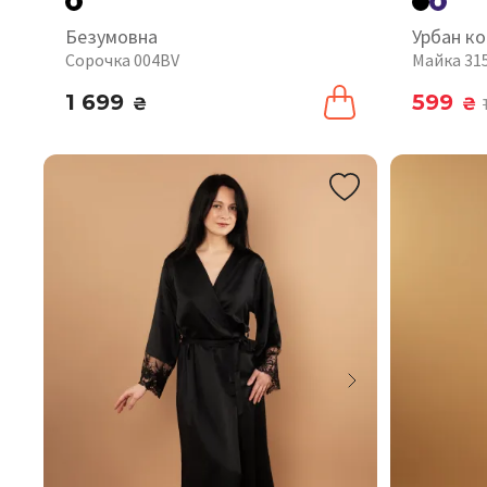
Безумовна
Урбан к
Сорочка 004BV
Майка 31
1 699
599
₴
₴