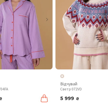
Відчувай
704FA
Светр 072VD
5 999
₴
₴