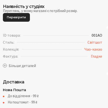
Наявність у студіях
Переглянь, у якому магазині є потрібний розмір.
Перевірити
ID товара:
001AO
Стиль:
Світшот
Колекція:
Чао-какао
Фактура:
Гладке
Доставка
Нова Пошта
До відділення - 99
₴
На поштомат - 99
₴