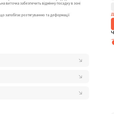
ьна виточка забезпечить відмінну посадку в зоні
Д
 що запобігає розтягуванню та деформації
Ч