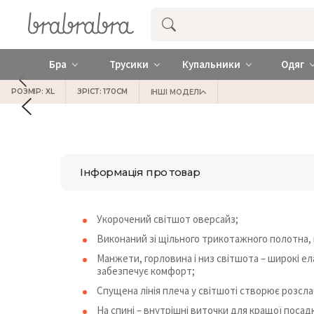
Купити нижню жіночу білизну ❤️ brab
Бра
Трусики
Купальники
Одяг
РОЗМІР: XL
ЗРІСТ: 170СМ
ІНШІ МОДЕЛІ
Інформація про товар
Укорочений світшот оверсайз;
Виконаний зі щільного трикотажного полотна, 
Манжети, горловина і низ світшота – широкі ела
забезпечує комфорт;
Спущена лінія плеча у світшоті створює розсл
На спині – внутрішні виточки для кращої поса