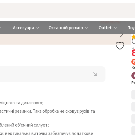
rabra ❤️ Київ та Україна
КОМПЛЕКТИ
Аксесуари
Останній розмір
Outlet
По
Ч
К
Р
міцного та дихаючого;
стичні резинки. Така обробка не сковує рухів та
аблений об'ємний силует;
дки: вертикальна виточка забезпечує додаткове