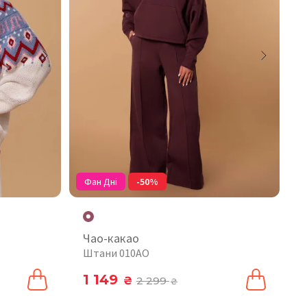
Фан Дні
-50%
Чао-какао
Штани 010AO
1 149
₴
2 299
₴