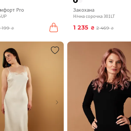
омфорт Pro
Закохана
5UP
Нічна сорочка 301LT
1 235
1 199
₴
2 469
₴
₴