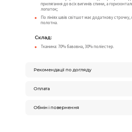
прилягання до всіх вигинів спини, а горизонтал
лопаток;
По лініях швів світшот має додаткову строчку,
полотна.
Cклад:
Тканина: 70% бавовна, 30% поліестер.
Рекомендації по догляду
Оплата
Обмін і повернення