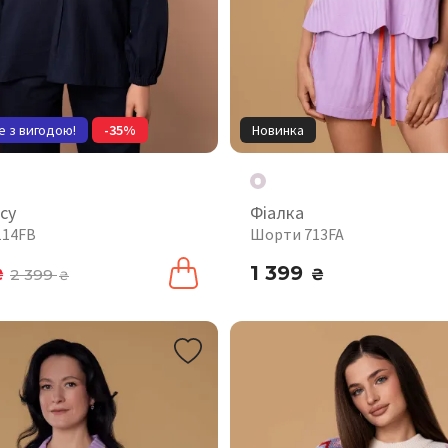
е з вигодою!
-35%
Новинка
су
Фіалка
114FB
Шорти 713FA
1 399
₴
2 399
₴
₴