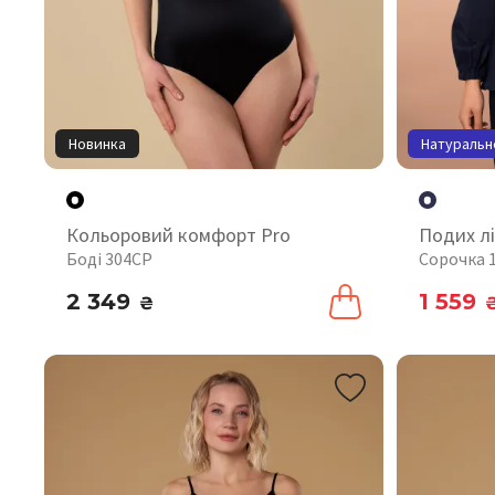
Новинка
Натуральн
Кольоровий комфорт Pro
Подих лі
Боді 304CP
Сорочка 
2 349
1 559
₴