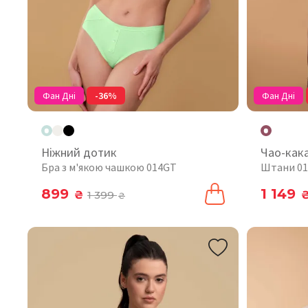
Фан Дні
-36%
Фан Дні
Ніжний дотик
Чао-как
Бра з м'якою чашкою 014GT
Штани 0
899
1 149
₴
1 399
₴