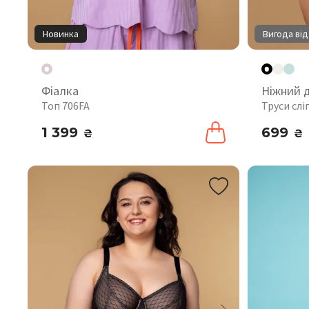
Новинка
Вигода від
Фіалка
Ніжний 
Топ 706FA
Труси слі
1 399
699
₴
₴