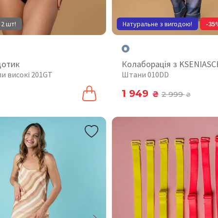
 2 шт!
Натуральне з вигодою!
-35
дотик
Колаборація з KSENIAS
пи високі 201GT
Штани 010DD
1 949
₴
2 999
₴