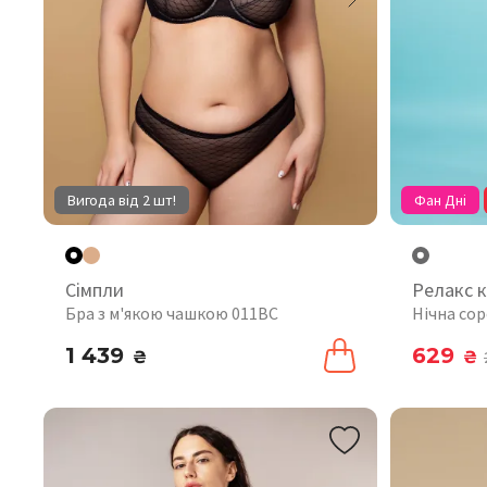
Вигода від 2 шт!
Фан Дні
Сімпли
Релакс 
Бра з м'якою чашкою 011BC
Нічна со
1 439
629
₴
₴