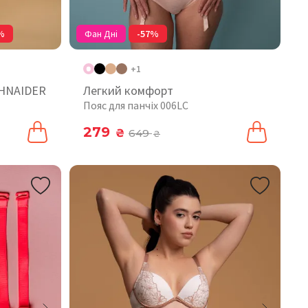
%
Фан Дні
-57%
+1
CHNAIDER
Легкий комфорт
Пояс для панчіх 006LC
279
₴
649
₴