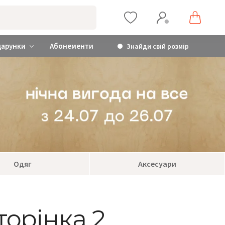
дарунки
Абонементи
Знайди свій розмір
Одяг
Аксесуари
торінка 2