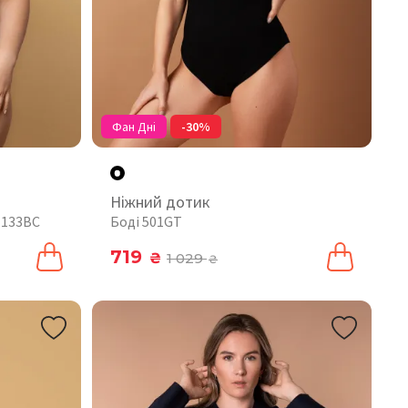
Фан Дні
-30%
Ніжний дотик
 133BC
Боді 501GT
719
₴
1 029
₴