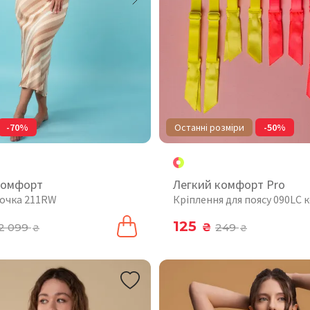
-70%
Останні розміри
-50%
комфорт
Легкий комфорт Pro
рочка 211RW
Кріплення для поясу 090LC 
125
2 099
₴
249
₴
₴