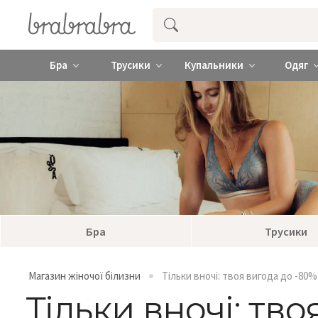
Купити нижню жіночу білизну ❤️ brab
Бра
Трусики
Купальники
Одяг
Бра
Трусики
Магазин жіночої білизни
Тільки вночі: твоя вигода до -80%
Тільки вночі: тво