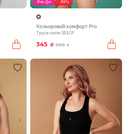
Фан Дні
-51%
Кольоровий комфорт Pro
Труси сліпи 201CP
345
₴
699
₴