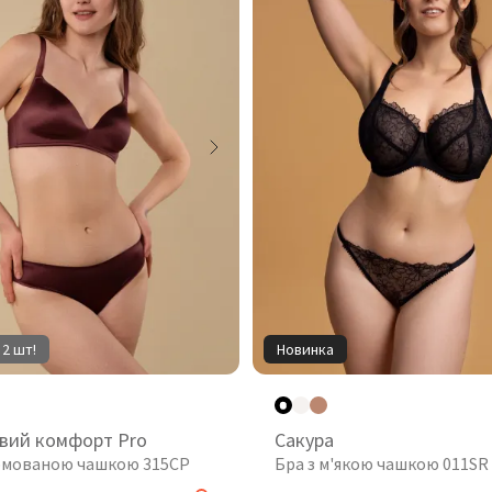
 2 шт!
Новинка
вий комфорт Pro
Сакура
рмованою чашкою 315CP
Бра з м'якою чашкою 011SR