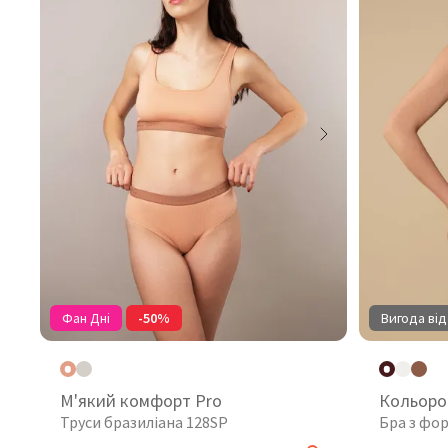
Фан Дні
-50%
Вигода від
М'який комфорт Pro
Кольоро
Труси бразиліана 128SP
Бра з фо