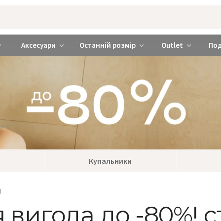
rabra ❤️ Київ та Україна
Аксесуари
Останній розмір
Outlet
По
Купальники
!
я вигода до -80%! с