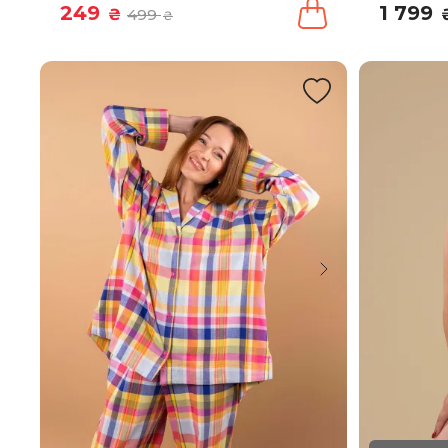
249
1 799
₴
499
₴