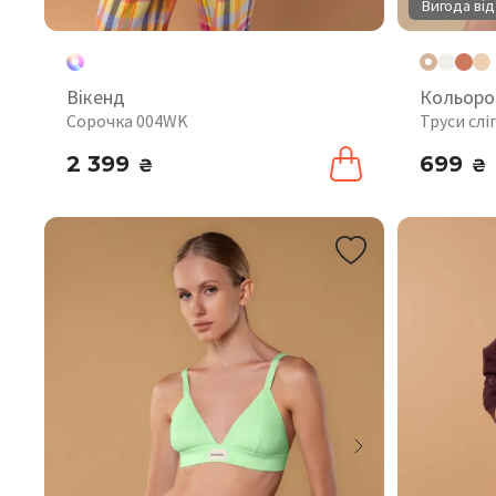
Вигода від
Вікенд
Кольоро
Сорочка 004WK
Труси слі
2 399
699
₴
₴