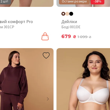
 2 шт!
Останні розміри
-38%
вий комфорт Pro
Дейліки
пи 301CP
Боді 001DE
679
₴
1 099
₴