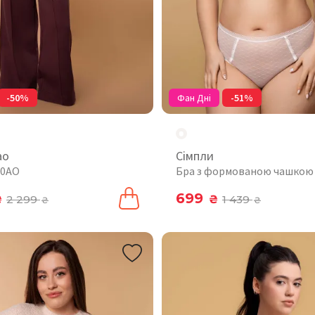
-50%
Фан Дні
-51%
ао
Сімпли
10AO
Бра з формованою чашкою
699
₴
2 299
₴
1 439
₴
₴