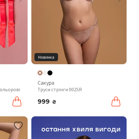
Новинка
Сакура
кольорові
Труси стрінги 002SR
999
₴