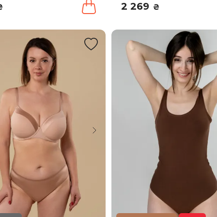
2 269
₴
₴