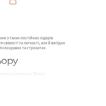
ним з таких постійних лідерів
 свіжості та легкості, але й вигідно
чі яскравих та строкатих
ьору
якого є купальник. Попри
тністю, завжди залишаються