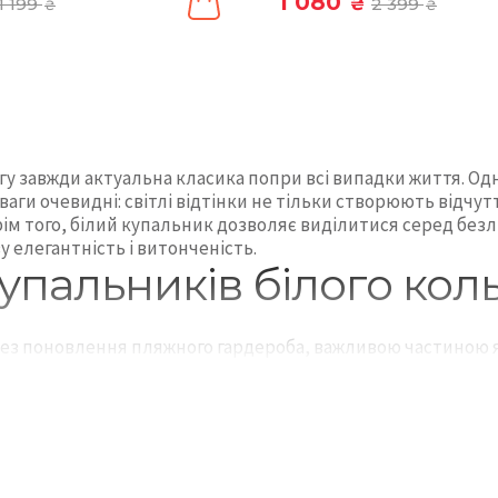
1 080
1 199
₴
2 399
₴
₴
ягу завжди актуальна класика попри всі випадки життя. Од
аги очевидні: світлі відтінки не тільки створюють відчуття
ім того, білий купальник дозволяє виділитися серед безлі
 елегантність і витонченість.
упальників білого кол
 без поновлення пляжного гардероба, важливою частиною 
сичні світлі тони, що асоціюються з чистотою та елеган
опулярних відтінків білого: