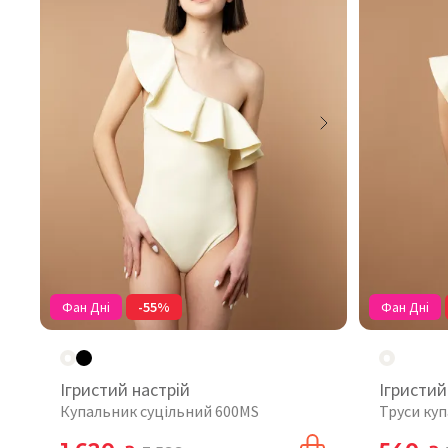
Фан Дні
-55%
Фан Дні
Ігристий настрій
Ігристий
Купальник суцільний 600MS
Труси куп