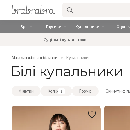
Купити нижню жіночу білизну ❤️ brab
Бра
Трусики
Купальники
Одяг
Суцільні купальники
Магазин жіночої білизни
Купальники
Білі купальники
Фільтри
Колір
1
Розмір
Скинути філ