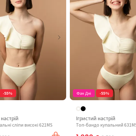
-55%
Фан Дні
-55%
 настрій
Ігристий настрій
альні сліпи високі 621MS
Топ-бандо купальний 631M