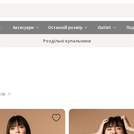
rabra ❤️ Київ та Україна
Аксесуари
Останній розмір
Outlet
По
Роздільні купальники
ьтр