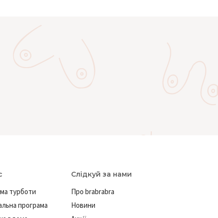
 має ряд переваг у порівнянні з
авлений широкий асортимент
ить придбати купальник за вигіднішою
с
Слідкуй за нами
купальники на зав'язках, з високою
ма турботи
Про brabrabra
льна програма
Новини