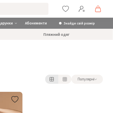
дарунки
Абонементи
Знайди свій розмір
Пляжний одяг
Популярні