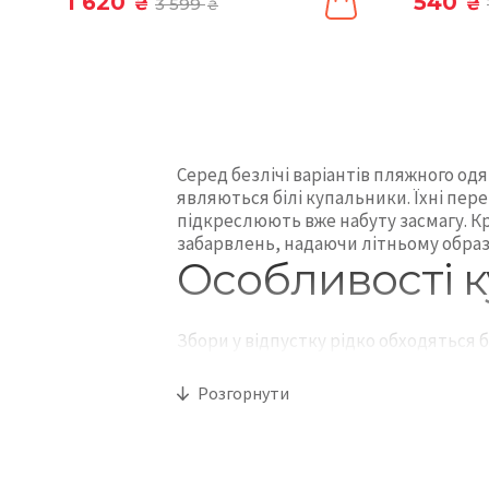
1 620
540
₴
3 599
₴
₴
Серед безлічі варіантів пляжного од
являються білі купальники. Їхні перев
підкреслюють вже набуту засмагу. Кр
забарвлень, надаючи літньому образу
Особливості к
Збори у відпустку рідко обходяться
популярність яскравих кольорів, кла
актуальними. Існує кілька найбільш п
Розгорнути
молочний;
білий;