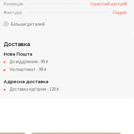
Колекція:
Ігристий настрій
Фактура:
Гладке
Доставка
Нова Пошта
До відділення - 99
₴
На поштомат - 99
₴
Адресна доставка
Доставка кур'єром - 120
₴