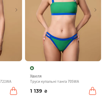
Хвиля
і 721WA
Труси купальні танга 705WA
1 139
₴