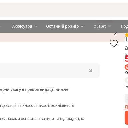
rabra ❤️ Київ та Україна
ДОДАЙ БРА
Аксесуари
Останній розмір
Outlet
По
Т
І
К
Р
ерни увагу на рекомендації нижче!
фіксації та зносостійкості зовнішнього
Д
між шарами основної тканини та підкладки, їх