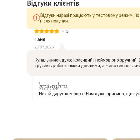
Відгуки клієнтів
Відгуки наразі працюють у тестовому режимі, ї
після покупки.
5
Таня
23.07.2026
Купальничок дуже красивий і неймовірно зручний. В
трусиків робить ніжки довшими, а животик пласким
23.07.2026
Нехай дарує комфорт! Нам дуже приємно, що ку