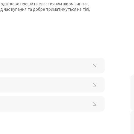
 додатково прошита еластичним швом зиг-заг,
д час купання та добре триматимуться на тілі.