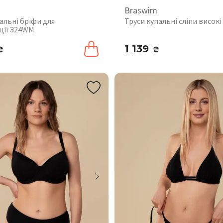
Braswim
альні бріфи для
Труси купальні сліпи висок
ції 324WM
1 139
₴
₴