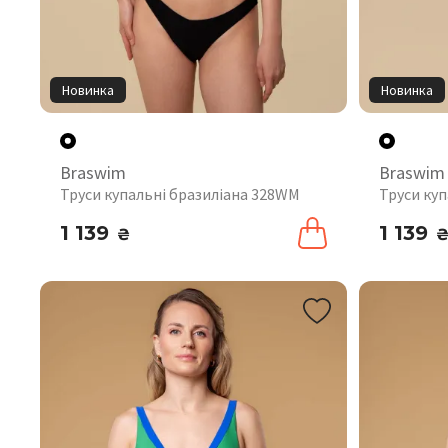
Новинка
Новинка
Braswim
Braswim
Труси купальні бразиліана 328WM
Труси куп
1 139
1 139
₴