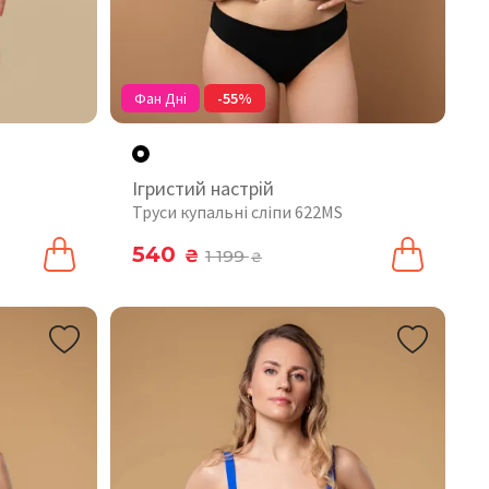
Фан Дні
-55%
Ігристий настрій
M
Труси купальні сліпи 622MS
540
₴
1 199
₴