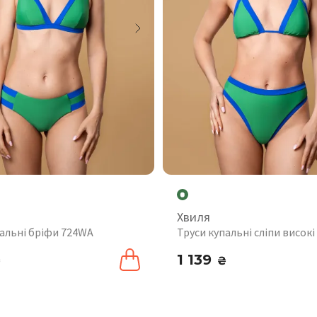
Хвиля
пальні бріфи 724WA
Труси купальні сліпи висок
1 139
₴
₴