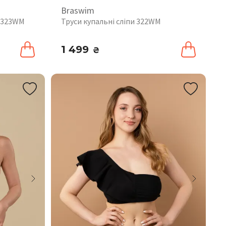
Braswim
і 323WM
Труси купальні сліпи 322WM
1 499
₴