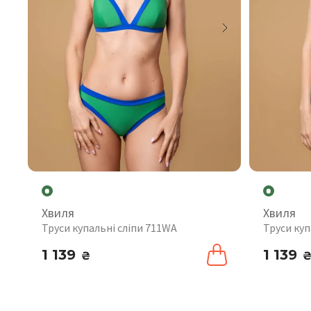
Хвиля
Хвиля
Труси купальні сліпи 711WA
Труси ку
1 139
1 139
₴