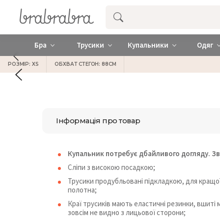
Купити нижню жіночу білизну ❤️ brab
Бра
Трусики
Купальники
Одяг
РОЗМІР: XS
ОБХВАТ СТЕГОН: 88СМ
Інформація про товар
Купальник потребує дбайливого догляду. Зв
Сліпи з високою посадкою;
Трусики продубльовані підкладкою, для кращої 
полотна;
Краї трусиків мають еластичні резинки, вшиті 
зовсім не видно з лицьової сторони;