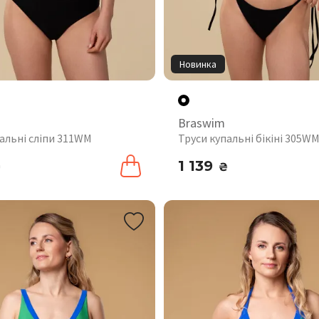
Новинка
Braswim
альні сліпи 311WM
Труси купальні бікіні 305W
1 139
₴
₴