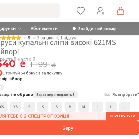
дарунки
Абонементи
Знайди свій розмір
5
3 оцiнки
1 відгук
руси купальні сліпи високі 621MS
айворі
гристий настрій
540
₴
1 199
₴
Отримуй
54
бонусів
за покупку
олір:
айворі
озмір:
не обрано
Як підібрати?
Зараз переглядають 3
XS
XS
S
S
S
M
M
L
L
-
ЛЯ ТЕБЕ Є 2 СПЕЦПРОПОЗИЦІЇ
ПЕРЕГЛЯНУТИ
Беру