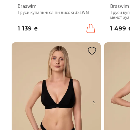
Braswim
Braswim
Труси купальні сліпи високі 321WM
Труси куп
менструа
1 139
1 499
₴