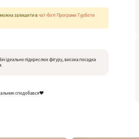
х можна залишити в
чат-боті Програми Турботи
ін ідеально підкреслює фігуру, висока посадка
.
пальник сподобався❤️