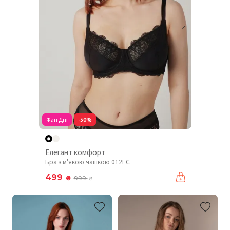
Фан Дні
-50%
Елегант комфорт
Бра з м'якою чашкою 012EC
499
₴
999
₴