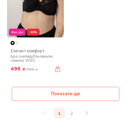
Фан Дні
-50%
Елегант комфорт
Бра з напівдубльованою
чашкою 355EC
499
₴
999
₴
Показати ще
1
2