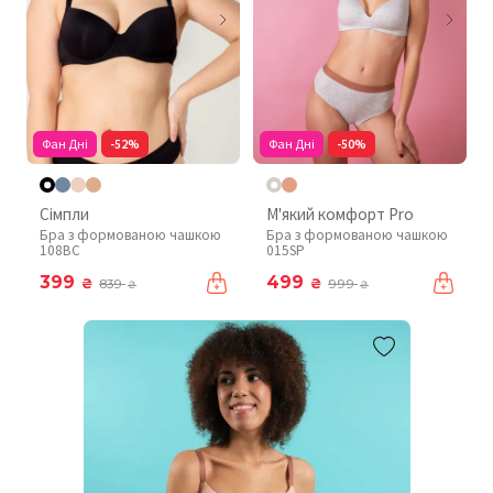
Фан Дні
-52%
Фан Дні
-50%
Сімпли
М'який комфорт Pro
Бра з формованою чашкою
Бра з формованою чашкою
108BC
015SP
399
499
₴
₴
839
999
₴
₴