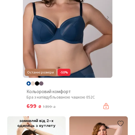
Останні розміри
-50%
Кольоровий комфорт
Бра з напівдубльованою чашкою 052C
699
₴
1 399
₴