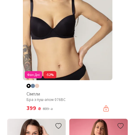
Фан Дні
-52%
Сімпли
Бра з пуш-апом 076BC
399
₴
839
₴