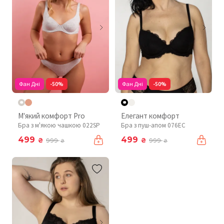
Фан Дні
-50%
Фан Дні
-50%
М'який комфорт Pro
Елегант комфорт
Бра з м'якою чашкою 022SP
Бра з пуш-апом 076EC
499
499
₴
₴
999
999
₴
₴