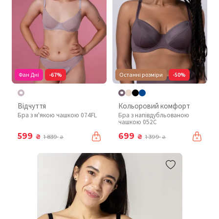
Фан Дні
-67%
Останні розміри
-50%
Відчуття
Кольоровий комфорт
Бра з м'якою чашкою 074FL
Бра з напівдубльованою
чашкою 052C
599
699
₴
₴
1 839
1 399
₴
₴