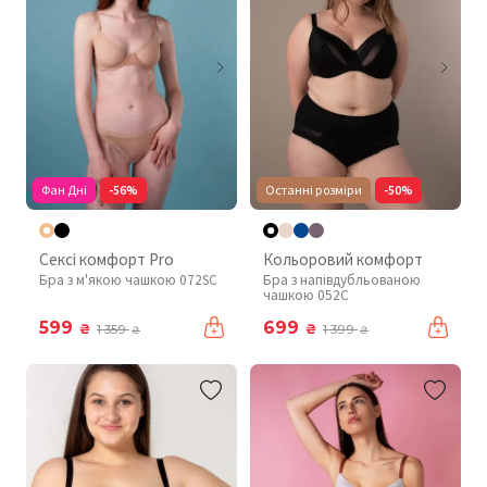
Фан Дні
-56%
Останні розміри
-50%
Сексі комфорт Pro
Кольоровий комфорт
Бра з м'якою чашкою 072SC
Бра з напівдубльованою
чашкою 052C
599
699
₴
₴
1 359
1 399
₴
₴