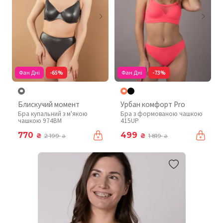
Фан Дні
-65%
Фан Дні
-73%
Блискучий момент
Урбан комфорт Pro
Бра купальний з м'якою
Бра з формованою чашкою
чашкою 974BM
415UP
770
499
₴
₴
2 199
1 819
₴
₴