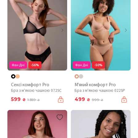
Фан Дні
-56%
Фан Дні
-50%
Сексі комфорт Pro
М'який комфорт Pro
Бра з м'якою чашкою 072SC
Бра з м'якою чашкою 022SP
599
499
₴
₴
1 359
999
₴
₴