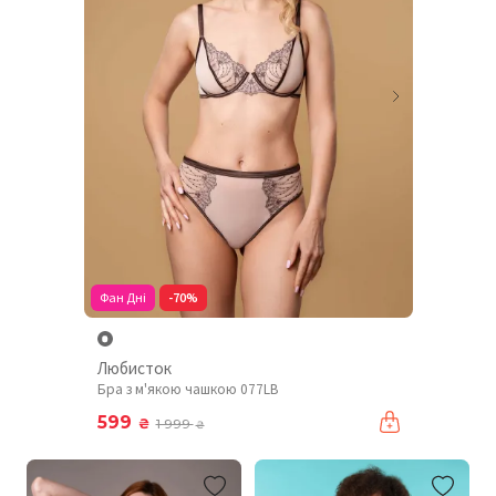
Фан Дні
-70%
Любисток
Бра з м'якою чашкою 077LB
599
₴
1 999
₴