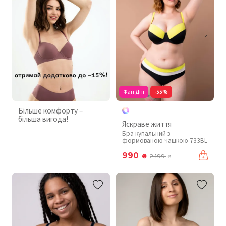
Фан Дні
-55%
Більше комфорту –
більша вигода!
Яскраве життя
Бра купальний з
формованою чашкою 733BL
990
₴
2 199
₴