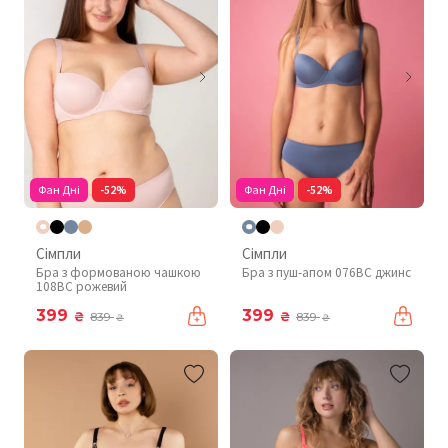
Фан Дні
-52%
Фан Дні
-52%
Сімпли
Сімпли
Бра з формованою чашкою
Бра з пуш-апом 076BC джинс
108BC рожевий
399
399
₴
₴
839
839
₴
₴