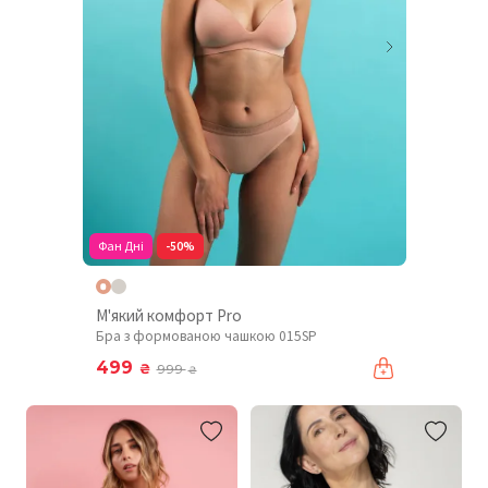
Фан Дні
-50%
М'який комфорт Pro
Бра з формованою чашкою 015SP
499
₴
999
₴