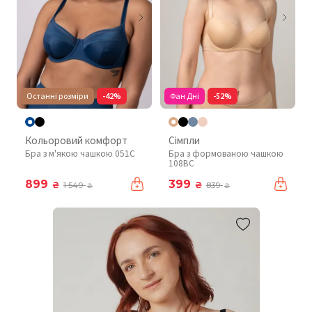
Останні розміри
-42%
Фан Дні
-52%
Кольоровий комфорт
Сімпли
Бра з м'якою чашкою 051C
Бра з формованою чашкою
108BC
899
399
₴
₴
1 549
839
₴
₴