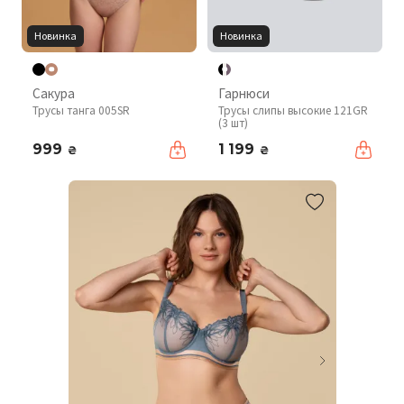
Новинка
Новинка
Сакура
Гарнюси
Трусы танга 005SR
Трусы слипы высокие 121GR
(3 шт)
999
1 199
₴
₴