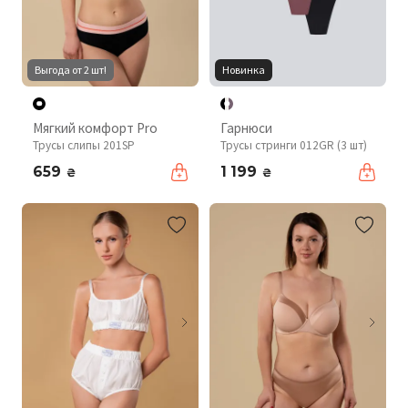
Выгода от 2 шт!
Новинка
Мягкий комфорт Pro
Гарнюси
Трусы слипы 201SP
Трусы стринги 012GR (3 шт)
659
1 199
₴
₴