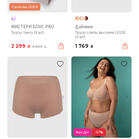
Сэкономь 1200 ₴
МИСТЕРИ БОКС PRO
Дэйлики
Трусы танга (6 шт)
Трусы слипы высокие 101DE
(3 шт)
2 299
1 769
₴
₴
3 499
₴
Фан Дні
-57%