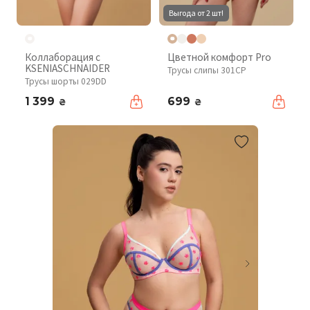
Выгода от 2 шт!
Коллаборация с
Цветной комфорт Pro
KSENIASCHNAIDER
Трусы слипы 301CP
Трусы шорты 029DD
1 399
699
₴
₴