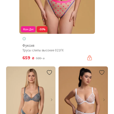
Фан Дні
-30%
Фуксия
Трусы слипы высокие 021FX
659
₴
939
₴