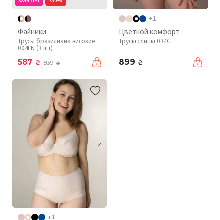
Фан Дні
-30%
+1
Файники
Цветной комфорт
Трусы бразилиана високие
Трусы слипы 034C
004FN (3 шт)
587
899
₴
₴
839
₴
+1