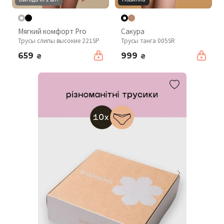
Мягкий комфорт Pro
Сакура
Трусы слипы высокие 221SP
Трусы танга 005SR
659
999
₴
₴