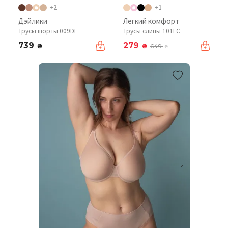
+2
+1
Дэйлики
Легкий комфорт
Трусы шорты 009DE
Трусы слипы 101LC
739
279
₴
₴
649
₴