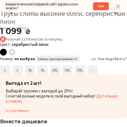
Бажаєте використовувати сайт українською
РАЗМЕР: L
ОБХВАТ БЕДЕР: 100СМ
ТАК
мовою?
Трусы слипы высокие 009SC серебристый
пион
Секси комфорт
1 099
₴
Получай
110
бонусов
за покупку
Цвет:
серебристый пион
Размер:
не выбран
Как подобрать?
Сейчас просматривают 3
L
L
XL
XL
2XL
3XL
3XL
-
Выгода от 2 шт!
Выбирай трусики с выгодой до 25%!
Сочетай разные модели в свой выгодный набор!
(Детальные
условия)
Ассортимент
Вместе дешевле