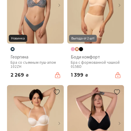
Новинка
Выгода от 2 шт!
Георгина
Боди комфорт
Бра со съемным пуш-апом
Бра с формованной чашкой
102ZH
015BD
2 269
1 399
₴
₴