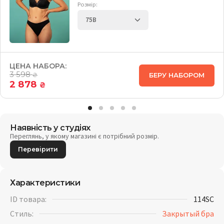
Розмір:
ЦЕНА НАБОРА:
3 598
БЕРУ НАБОРОМ
₴
2 878
₴
Наявність у студіях
Переглянь, у якому магазині є потрібний розмір.
Перевірити
Характеристики
ID товара:
114SC
Стиль:
Закрытый бра