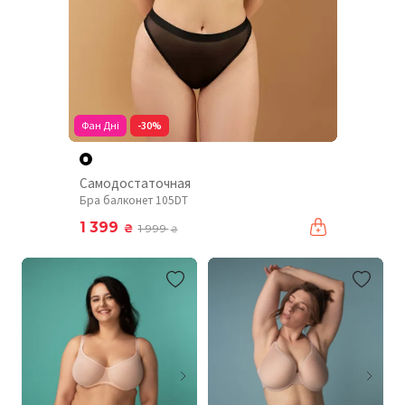
Фан Дні
-30%
Самодостаточная
Бра балконет 105DT
1 399
₴
1 999
₴