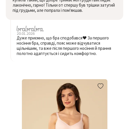
лаконічно, гарно! Тільки от спершу був трішки затугий
під грудьми, але попрала і пом'якшав.
20.01.2026
Дуже приємно, що бра сподобався❤️ За першого
носіння бра, справді, пояс може відчуватися
щільнішим, та вже після першого носіння й прання
полотно адаптується і сидить комфортно.