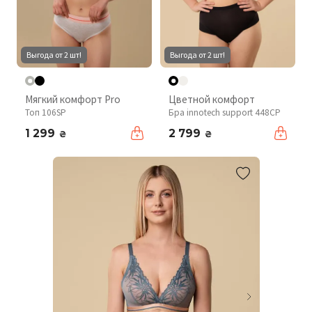
Выгода от 2 шт!
Выгода от 2 шт!
Мягкий комфорт Pro
Цветной комфорт
Топ 106SP
Бра innotech support 448CP
1 299
2 799
₴
₴