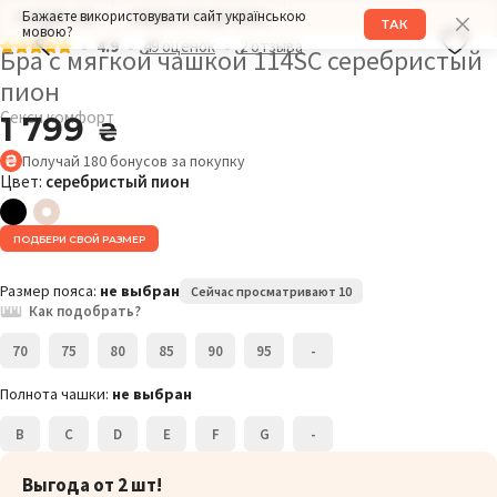
Бажаєте використовувати сайт українською
РАЗМЕР: 75E
ОБХВАТ ГРУДИ: 98СМ
ТАК
мовою?
4.9
49 оценок
2 отзыва
Бра с мягкой чашкой 114SC серебристый
пион
Секси комфорт
1 799
₴
Получай
180
бонусов
за покупку
Цвет:
серебристый пион
ПОДБЕРИ СВОЙ РАЗМЕР
Размер пояса:
не выбран
Сейчас просматривают 10
Как подобрать?
70
75
80
85
90
95
-
Полнота чашки:
не выбран
B
C
D
E
F
G
-
Выгода от 2 шт!