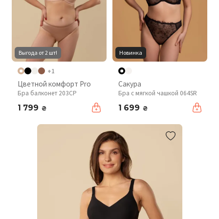
Выгода от 2 шт!
Новинка
+1
Цветной комфорт Pro
Сакура
Бра балконет 203CP
Бра с мягкой чашкой 064SR
1 799
1 699
₴
₴