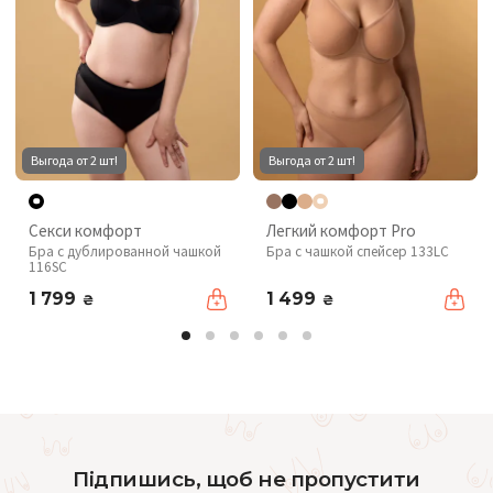
Выгода от 2 шт!
Выгода от 2 шт!
Секси комфорт
Легкий комфорт Pro
Бра с дублированной чашкой
Бра с чашкой спейсер 133LC
116SC
1 799
1 499
₴
₴
Підпишись, щоб не пропустити