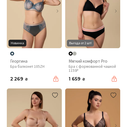
Новинка
Выгода от 2 шт!
Георгина
Мягкий комфорт Pro
Бра балконет 105ZH
Бра с формованной чашкой
115SP
2 269
1 659
₴
₴