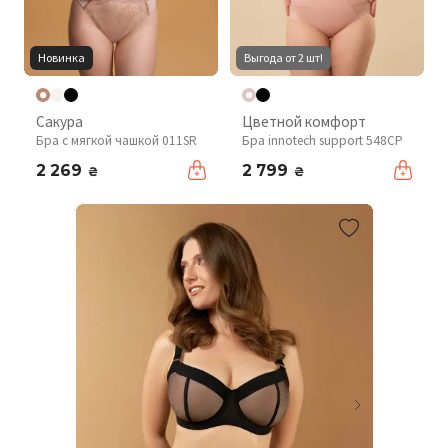
Новинка
Выгода от 2 шт!
Сакура
Цветной комфорт
Бра с мягкой чашкой 011SR
Бра innotech support 548CP
2 269
2 799
₴
₴