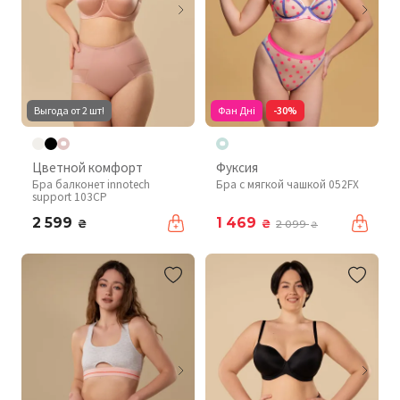
Выгода от 2 шт!
Фан Дні
-30%
Цветной комфорт
Фуксия
Бра балконет innotech
Бра с мягкой чашкой 052FX
support 103CP
2 599
1 469
₴
₴
2 099
₴