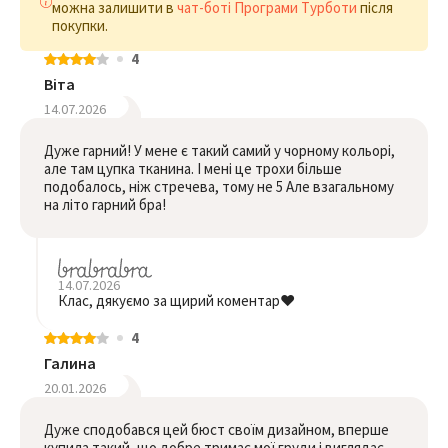
можна залишити в
чат-боті Програми Турботи
після
покупки.
4
Віта
14.07.2026
Дуже гарний! У мене є такий самий у чорному кольорі,
але там цупка тканина. І мені це трохи більше
подобалось, ніж стречева, тому не 5 Але взагальному
на літо гарний бра!
14.07.2026
Клас, дякуємо за щирий коментар❤️
4
Галина
20.01.2026
Дуже сподобався цей бюст своїм дизайном, вперше
купила такий, що добре тримає мої груди і виглядає