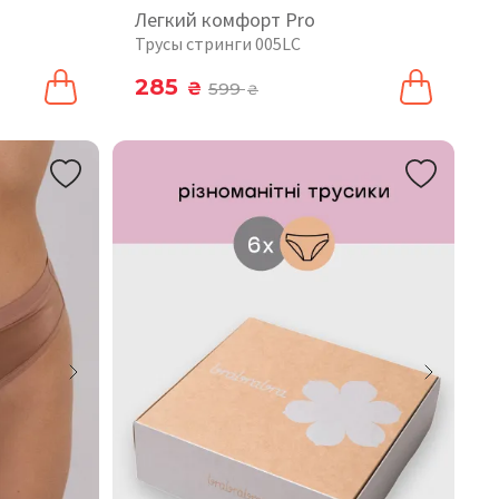
Легкий комфорт Pro
Трусы стринги 005LC
285
₴
599
₴