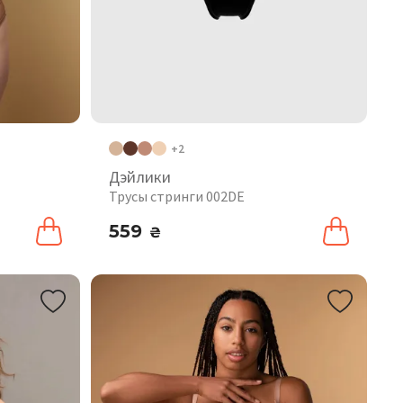
+2
Дэйлики
Трусы стринги 002DE
559
₴