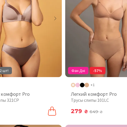
2 шт!
Фан Дні
-57%
+1
 комфорт Pro
Легкий комфорт Pro
ипы 321CP
Трусы слипы 101LC
279
₴
649
₴