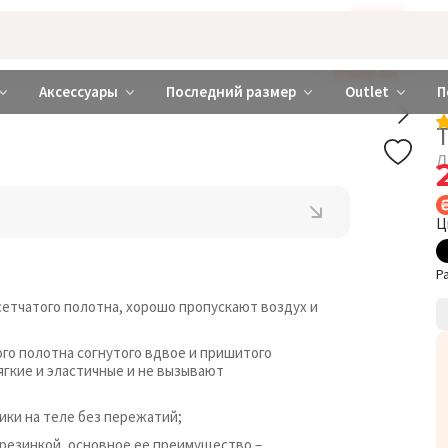
Бажаєте використовувати сайт українською мовою?
ТАК
abrabra ❤️ Киев и Украина
ДОБАВЬ БРА
Аксессуары
Последний размер
Outlet
П
Л
Ц
Р
сетчатого полотна, хорошо пропускают воздух и
го полотна согнутого вдвое и пришитого
ягкие и эластичные и не вызывают
ики на теле без пережатий;
 резинкой, основное ее преимущество –