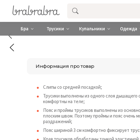
Купить нижнее женское белье ❤️ br
Бра
Трусики
Купальники
Одежда
Информация про товар
Слипы со средней посадкой;
Трусики выполнены из одного слоя дышащего 
комфортны на теле;
Пояс и проймы трусиков выполнены из основно
плоским швом. Поэтому проймы и пояс очень м
раздражений;
Пояс шириной 3 см комфортно фиксирует трус
Края трусиков обработаны тонкой эластичной