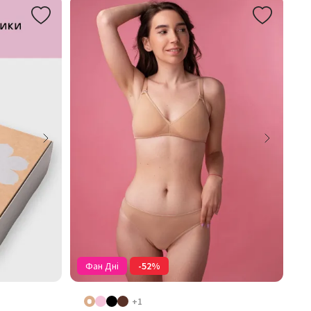
Фан Дні
-52%
+1