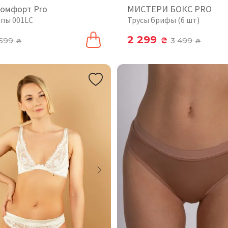
комфорт Pro
МИСТЕРИ БОКС PRO
ипы 001LC
Трусы брифы (6 шт)
2 299
599
₴
3 499
₴
₴