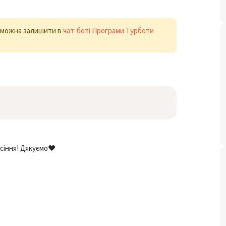
х можна залишити в
чат-боті Програми Турботи
осіння! Дякуємо❤️