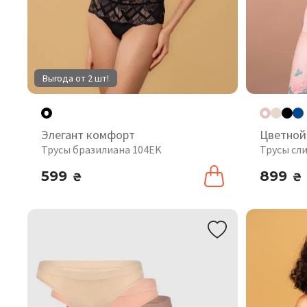
Выгода от 2 шт!
Элегант комфорт
Цветной
Трусы бразилиана 104EK
Трусы сл
599
899
₴
₴