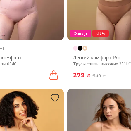
Фан Дні
-57%
+1
 комфорт
Легкий комфорт Pro
ипы 034C
Трусы слипы высокие 231LC
279
₴
649
₴