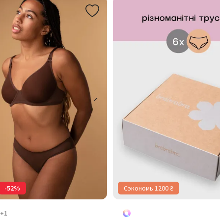
-52%
Сэкономь 1200 ₴
+1