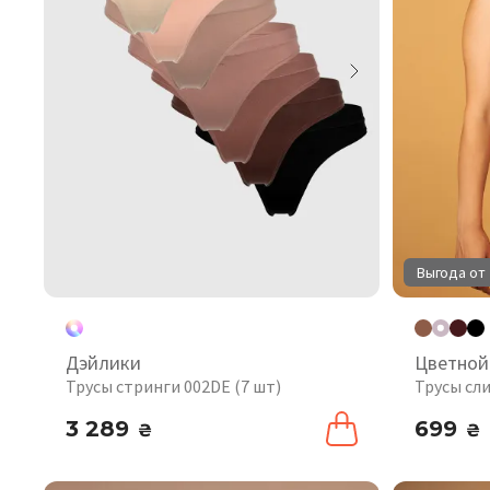
Выгода от 
Дэйлики
Цветной
Трусы стринги 002DE (7 шт)
Трусы сл
3 289
699
₴
₴