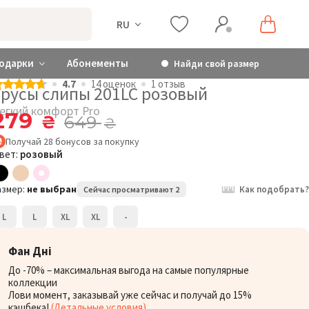
RU
одарки
Абонементы
Найди свой размер
4.7
14 оценок
1 отзыв
Трусы слипы 201LC розовый
егкий комфорт Pro
279
₴
649
₴
Получай
28
бонусов
за покупку
вет:
розовый
азмер:
не выбран
Как подобрать?
Сейчас просматривают 2
L
L
XL
XL
-
Фан Дні
До -70% – максимальная выгода на самые популярные
коллекции
Лови момент, заказывай уже сейчас и получай до 15%
кэшбека!
(Детальные условия)