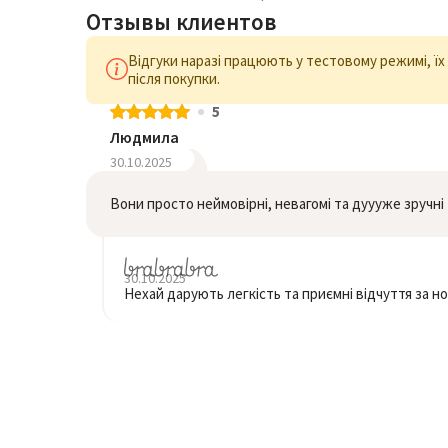
Отзывы клиентов
Відгуки наразі працюють у тестовому режимі, ї
після покупки.
5
Людмила
30.10.2025
Вони просто неймовірні, невагомі та дуууже зручні
30.10.2025
Нехай дарують легкість та приємні відчуття за н