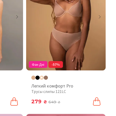
Фан Дні
-57%
Легкий комфорт Pro
Трусы слипы 121LC
279
₴
649
₴