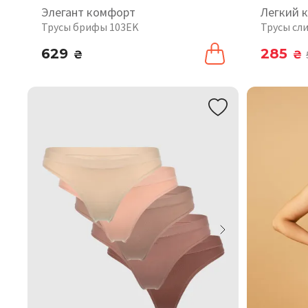
Элегант комфорт
Легкий 
Трусы брифы 103EK
Трусы сл
629
285
₴
₴