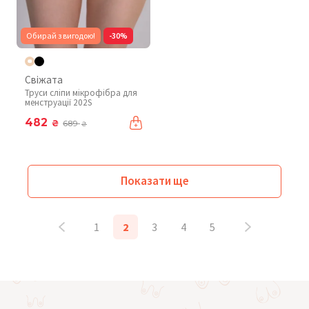
Обирай з вигодою!
-30%
Свіжата
Труси сліпи мікрофібра для
менструації 202S
482
₴
689
₴
Показати ще
1
2
3
4
5