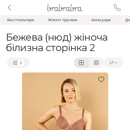
Бюстгальтери
Жіночі трусики
Аксесуари
До
Бежева (нюд) жіноча
білизна сторінка 2
1