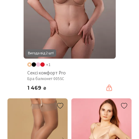
Вигода від 2 шт!
+1
Сексі комфорт Pro
Бра балконет 005SC
1 469
₴