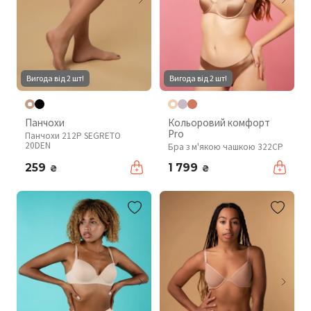
Вигода від 2 шт!
Вигода від 2 шт!
Панчохи
Кольоровий комфорт
Pro
Панчохи 212P SEGRETO
20DEN
Бра з м'якою чашкою 322CP
259
1 799
₴
₴