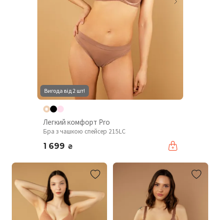
Вигода від 2 шт!
Легкий комфорт Pro
Бра з чашкою спейсер 215LC
1 699
₴