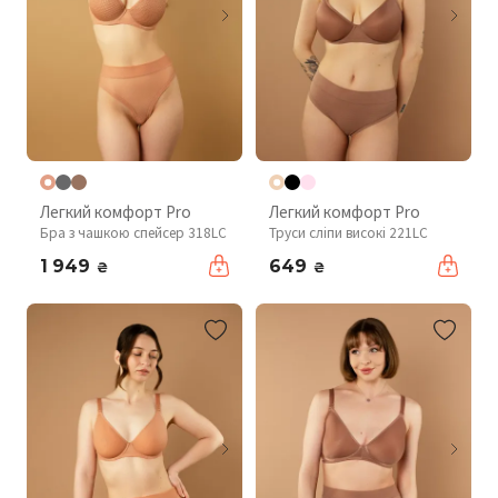
Легкий комфорт Pro
Легкий комфорт Pro
Бра з чашкою спейсер 318LC
Труси сліпи високі 221LC
1 949
649
₴
₴