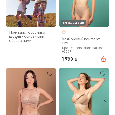
Вигода від 2 шт!
Почувайся особливо
щодня – обирай свій
Кольоровий комфорт
образ з нами!
Pro
Бра з формованою чашкою
015CP
1 799
₴