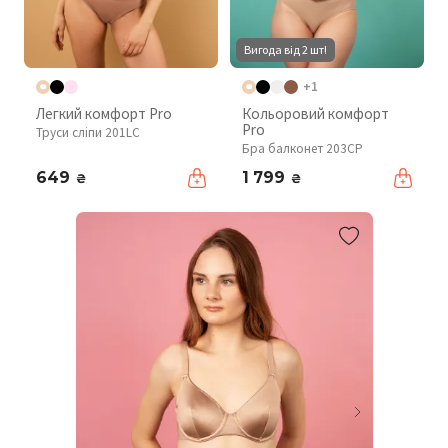
Вигода від 2 шт!
+1
Легкий комфорт Pro
Кольоровий комфорт
Pro
Труси сліпи 201LC
Бра балконет 203CP
649
1 799
₴
₴