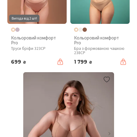
Вигода від 2 шт!
Кольоровий комфорт
Кольоровий комфорт
Pro
Pro
Труси бріфи 323CP
Бра з формованою чашкою
238CP
699
1 799
₴
₴