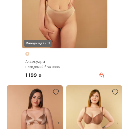
Вигода від 2 шт!
Аксесуари
Невидимий бра 088A
1 199
₴