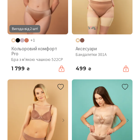
Вигода від 2 шт!
+1
Кольоровий комфорт
Аксесуари
Pro
Бандалетки 301A
Бра з м'якою чашкою 522CP
1 799
499
₴
₴