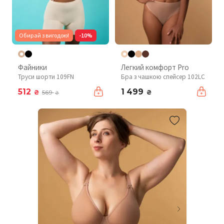
Обирай з вигодою!
-10%
Файники
Легкий комфорт Pro
Труси шорти 109FN
Бра з чашкою спейсер 102LC
512
1 499
₴
₴
569
₴