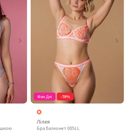
Фан Дні
-70%
Лілея
ашкою
Бра балконет 005LL