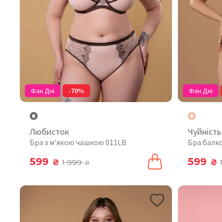
Фан Дні
-70%
Фан Дні
Любисток
Чуйність
Бра з м'якою чашкою 011LB
Бра балк
599
599
₴
1 999
₴
₴