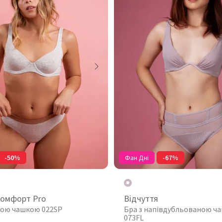
-50%
Фан Дні
-67%
комфорт Pro
Відчуття
якою чашкою 022SP
Бра з напівдубльованою ч
073FL