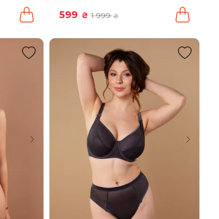
599
₴
1 999
₴