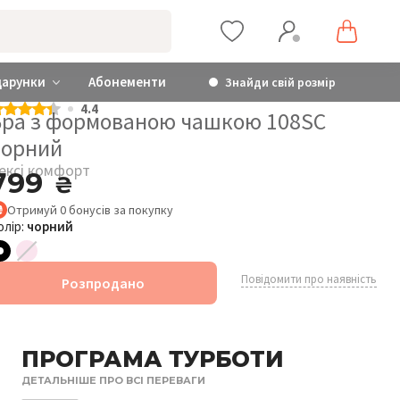
дарунки
Абонементи
Знайди свій розмір
4.4
Бра з формованою чашкою 108SC
чорний
ексі комфорт
799
₴
Отримуй
0
бонусів
за покупку
олір:
чорний
Повідомити про наявність
Розпродано
ПРОГРАМА ТУРБОТИ
ДЕТАЛЬНІШЕ ПРО ВСІ ПЕРЕВАГИ