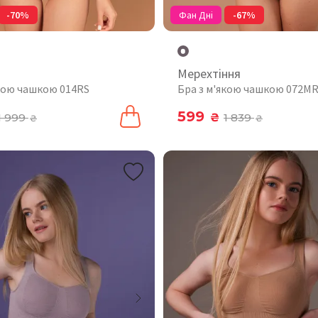
-70%
Фан Дні
-67%
Мерехтіння
якою чашкою 014RS
Бра з м'якою чашкою 072M
599
1 999
₴
1 839
₴
₴