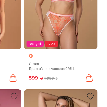
Фан Дні
-70%
Лілея
Бра з м'якою чашкою 026LL
599
₴
1 999
₴