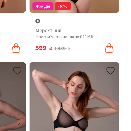
Фан Дні
-67%
Мерехтіння
R
Бра з м'якою чашкою 011MR
599
₴
1 839
₴