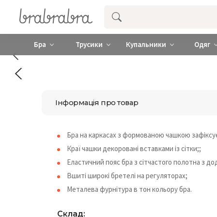
Купити нижню жіночу білизну ❤️ brab
Бра
Трусики
Купальники
Одяг
Інформація про товар
Бра на каркасах з формованою чашкою зафіксує
Краї чашки декоровані вставками із сітки;;
Еластичний пояс бра з сітчастого полотна з д
Вшиті широкі бретелі на регуляторах;
Металева фурнітура в тон кольору бра.
Склад: