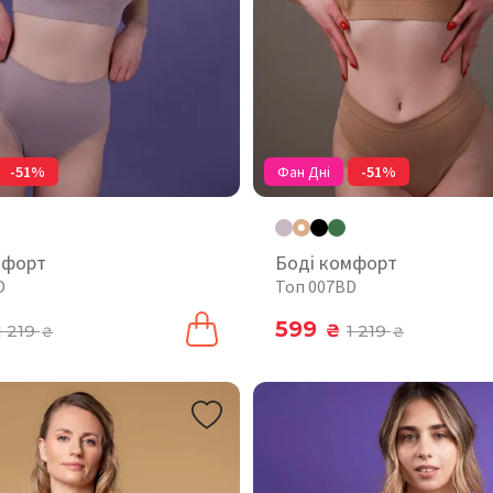
-51%
Фан Дні
-51%
мфорт
Боді комфорт
D
Топ 007BD
599
1 219
₴
1 219
₴
₴