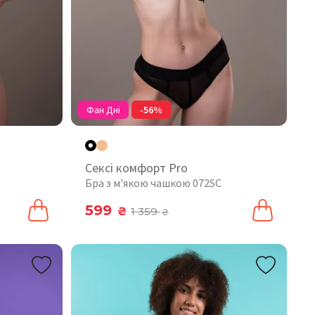
Фан Дні
-56%
Сексі комфорт Pro
Бра з м'якою чашкою 072SC
599
₴
1 359
₴