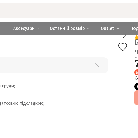
rabra ❤️ Київ та Україна
Аксесуари
Останній розмір
Outlet
По
С
К
 груди;
одатковою підкладкою;