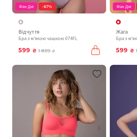
Фан Дні
-67%
Фан Дні
Відчуття
Жага
Бра з м'якою чашкою 074FL
Бра з м'
599
599
₴
1 839
₴
₴