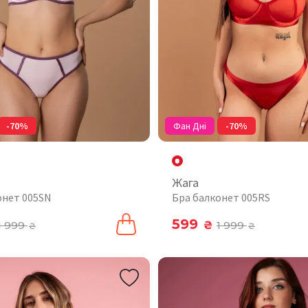
-70%
Фан Дні
-70%
Жага
онет 005SN
Бра балконет 005RS
599
1 999
₴
1 999
₴
₴