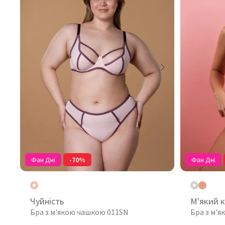
Фан Дні
-70%
Фан Дні
Чуйність
М'який 
Бра з м'якою чашкою 011SN
Бра з м'