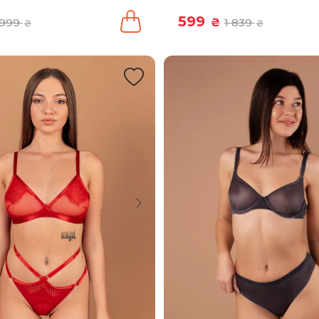
599
999
₴
1 839
₴
₴