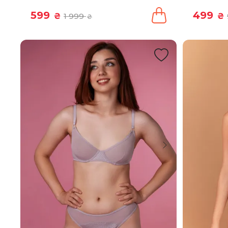
599
499
₴
1 999
₴
₴