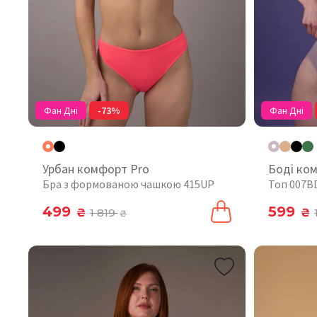
Фан Дні
-73%
Фан Дні
Урбан комфорт Pro
Боді ко
Бра з формованою чашкою 415UP
Топ 007B
499
599
₴
1 819
₴
₴