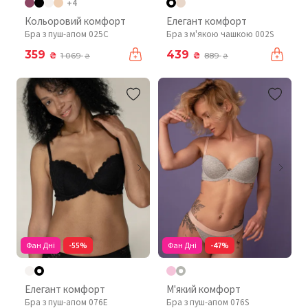
+4
Кольоровий комфорт
Елегант комфорт
Бра з пуш-апом 025C
Бра з м'якою чашкою 002S
359
439
₴
₴
1 069
889
₴
₴
Фан Дні
-55%
Фан Дні
-47%
Елегант комфорт
М'який комфорт
Бра з пуш-апом 076Е
Бра з пуш-апом 076S