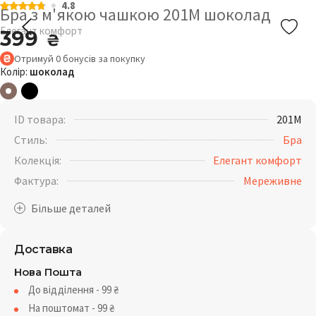
4.8
Бра з м'якою чашкою 201М шоколад
Елегант комфорт
399
₴
Отримуй
0
бонусів
за покупку
Колір:
шоколад
ID товара:
201M
Стиль:
Бра
Колекція:
Елегант комфорт
Фактура:
Мереживне
Доставка
Нова Пошта
До відділення - 99
₴
На поштомат - 99
₴