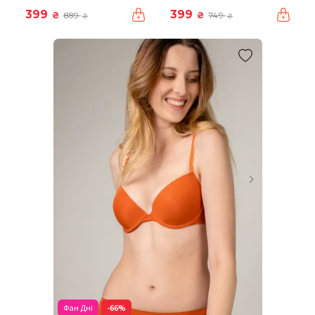
399
399
₴
₴
889
749
₴
₴
Фан Дні
-66%