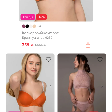
Фан Дні
-66%
+4
Кольоровий комфорт
Бра з пуш-апом 025C
359
₴
1 069
₴