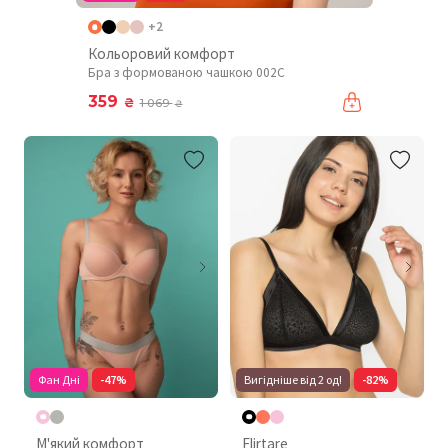
+2
Кольоровий комфорт
Бра з формованою чашкою 002C
359
₴
1 069
₴
Фан Дні
-47%
Вигідніше від 2 од!
-82%
М'який комфорт
Flirtare