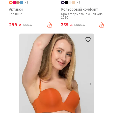
+1
+5
Активки
Кольоровий комфорт
Топ 006A
Бра з формованою чашкою
108C
299
359
₴
₴
999
1 069
₴
₴