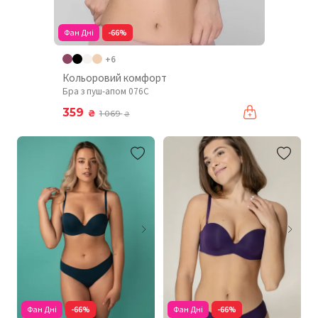
Фан Дні
-66%
+6
Кольоровий комфорт
Бра з пуш-апом 076C
359
₴
1 069
₴
Фан Дні
-66%
Фан Дні
-66%