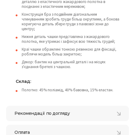
деталлю з еластичного жакардового полотна в
поєднанні з еластичним мереживом;
Конструкція бра з подвійним діагональним
членуванням зробить груди більш округлими, а бокова
коригуюча деталь збере груди з пахвової зони до
центру;
Нижня деталь чашки представлена ​​з жакардового
полотна, яке утримає і зафіксує всю тяжкість грудей;
Краї чашки обрамлені тонкою резинкою для фіксації,
роблячи модель більш закритою;
Декор: бантик на центральній деталі і на місцях
з'єднання бретелі з чашкою.
Склад:
Полотно: 45% поліамід, 40% бавовна, 15% еластан.
Рекомендації по догляду
Оплата