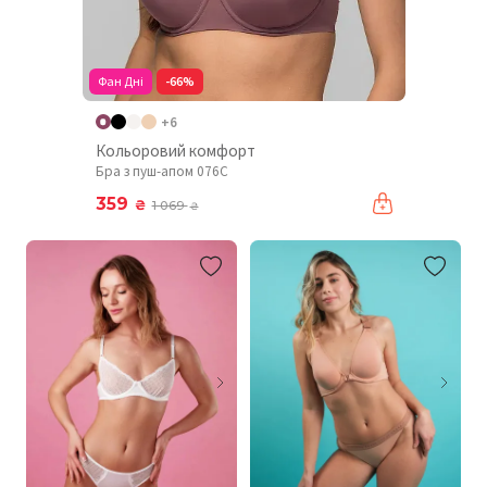
Фан Дні
-66%
+6
Кольоровий комфорт
Бра з пуш-апом 076C
359
₴
1 069
₴