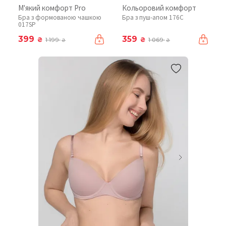
М'який комфорт Pro
Кольоровий комфорт
Бра з формованою чашкою
Бра з пуш-апом 176C
017SP
399
359
₴
₴
1 199
1 069
₴
₴