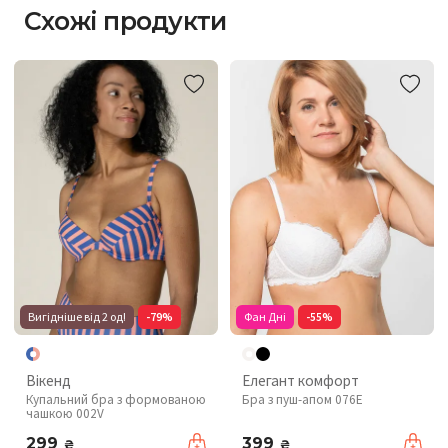
Схожі продукти
Вигідніше від 2 од!
-79%
Фан Дні
-55%
Вікенд
Елегант комфорт
Купальний бра з формованою
Бра з пуш-апом 076Е
чашкою 002V
299
399
₴
₴