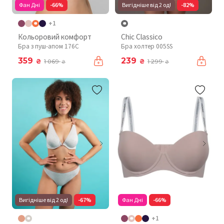
Фан Дні
-66%
Вигідніше від 2 од!
-82%
+1
Кольоровий комфорт
Chic Classico
Бра з пуш-апом 176C
Бра холтер 005SS
359
239
₴
₴
1 069
1 299
₴
₴
Вигідніше від 2 од!
-67%
Фан Дні
-66%
+1