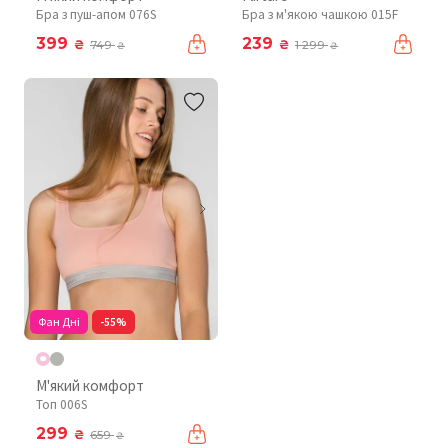
Бра з пуш-апом 076S
Бра з м'якою чашкою 015F
399
239
₴
₴
749
1 299
₴
₴
Фан Дні
-55%
М'який комфорт
Топ 006S
299
₴
659
₴