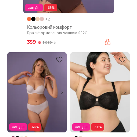
Фан Дні
-66%
+2
Кольоровий комфорт
Бра з формованою чашкою 002C
359
₴
1 069
₴
Фан Дні
-66%
Фан Дні
-51%