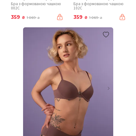
Бра з формованою чашкою
Бра з формованою чашкою
002C
102C
359
359
₴
₴
1 069
1 069
₴
₴