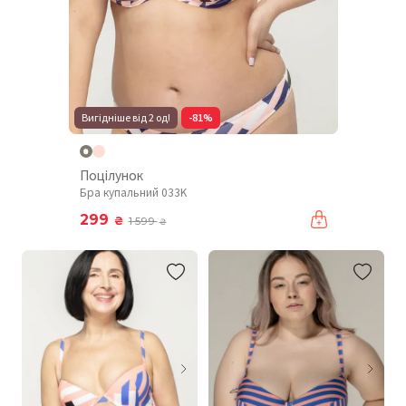
Вигідніше від 2 од!
-81%
Поцілунок
Бра купальний 033K
299
₴
1 599
₴