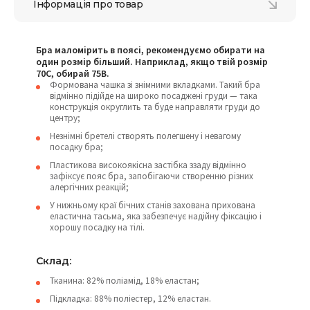
Інформація про товар
Бра маломірить в поясі, рекомендуємо обирати на
один розмір більший. Наприклад, якщо твій розмір
70С, обирай 75В.
Формована чашка зі знімними вкладками. Такий бра
відмінно підійде на широко посаджені груди — така
конструкція округлить та буде направляти груди до
центру;
Незнімні бретелі створять полегшену і невагому
посадку бра;
Пластикова високоякісна застібка ззаду відмінно
зафіксує пояс бра, запобігаючи створенню різних
алергічних реакцій;
У нижньому краї бічних станів захована прихована
еластична тасьма, яка забезпечує надійну фіксацію і
хорошу посадку на тілі.
Склад:
Тканина: 82% поліамід, 18% еластан;
Підкладка: 88% поліестер, 12% еластан.