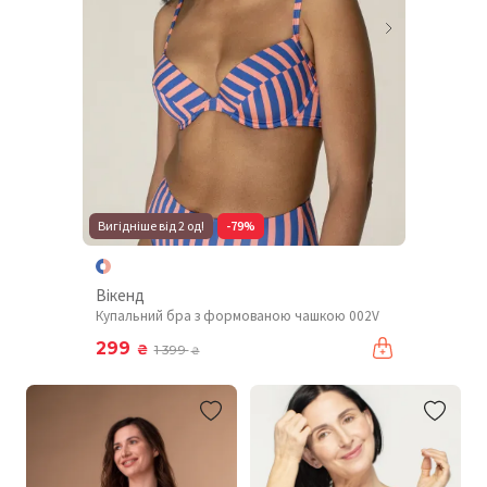
Вигідніше від 2 од!
-79%
Вікенд
Купальний бра з формованою чашкою 002V
299
₴
1 399
₴