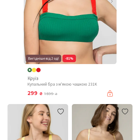
Вигідніше від 2 од!
-81%
Круїз
Купальний бра з м'якою чашкою 231K
299
₴
1 599
₴