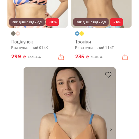
Вигідніше від 2 од!
-81%
Вигідніше від 2 од!
-74%
Поцілунок
Тропіки
Бра купальний 014K
Бюст купальний 114T
299
235
₴
₴
1 599
900
₴
₴