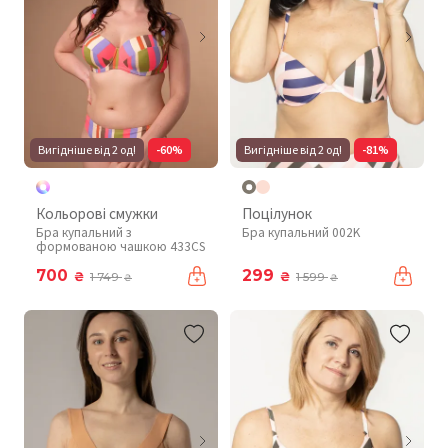
Вигідніше від 2 од!
-60%
Вигідніше від 2 од!
-81%
Кольорові смужки
Поцілунок
Бра купальний з
Бра купальний 002K
формованою чашкою 433CS
700
299
₴
₴
1 749
1 599
₴
₴