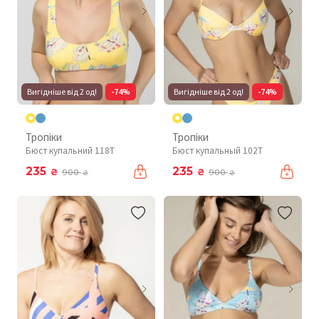
Вигідніше від 2 од!
-74%
Вигідніше від 2 од!
-74%
Тропіки
Тропіки
Бюст купальний 118T
Бюст купальный 102T
235
235
₴
₴
900
900
₴
₴