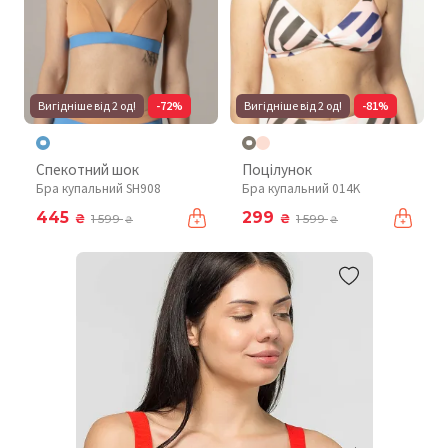
Вигідніше від 2 од!
-72%
Вигідніше від 2 од!
-81%
Спекотний шок
Поцілунок
Бра купальний SH908
Бра купальний 014K
445
299
₴
₴
1 599
1 599
₴
₴