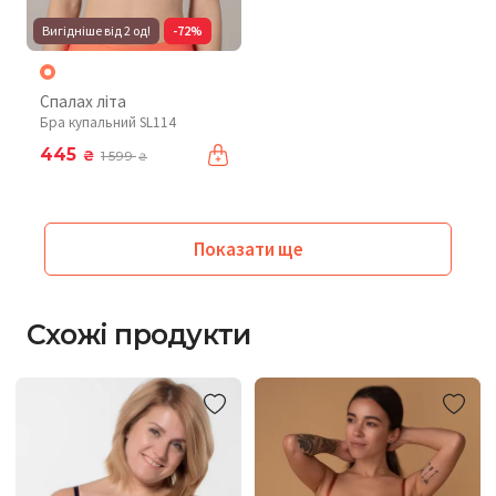
Вигідніше від 2 од!
-72%
Спалах літа
Бра купальний SL114
445
₴
1 599
₴
Показати ще
Схожі продукти