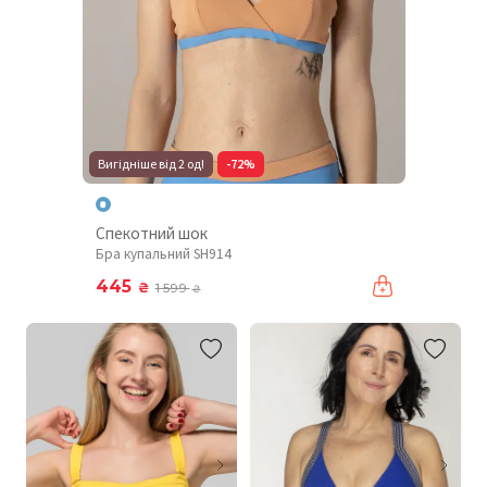
Вигідніше від 2 од!
-72%
Спекотний шок
Бра купальний SH914
445
₴
1 599
₴