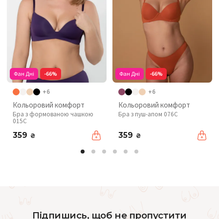
Фан Дні
-66%
Фан Дні
-66%
+6
+6
Кольоровий комфорт
Кольоровий комфорт
Бра з формованою чашкою
Бра з пуш-апом 076C
015C
359
359
₴
₴
Підпишись, щоб не пропустити