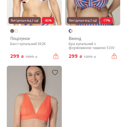
Вигідніше від 2 од!
-81%
Вигідніше від 2 од!
-77%
Поцілунок
Вікенд
Бюст купальний 002K
Бра купальний з
формованою чашкою 533V
299
299
₴
₴
1 599
1 299
₴
₴