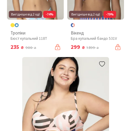
Вигідніше від 2 од!
-74%
Вигідніше від 2 од!
-79%
Тропіки
Вікенд
Бюст купальний 118T
Бра купальний бандо 531V
235
299
₴
₴
900
1 399
₴
₴