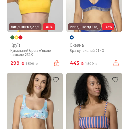
Вигідніше від 2 од!
-81%
Вигідніше від 2 од!
-72%
Круїз
Океана
Купальний бра з м'якою
Бра купальний 214O
чашкою 231K
299
445
₴
₴
1 599
1 599
₴
₴