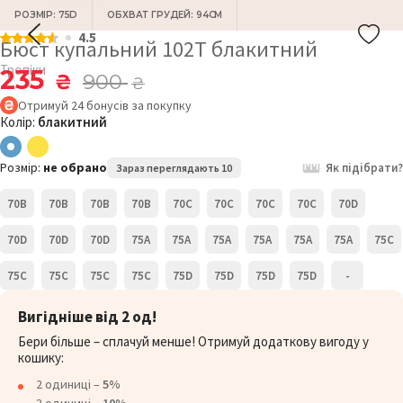
РОЗМІР: 75D
ОБХВАТ ГРУДЕЙ: 94СМ
4.5
Бюст купальний 102T блакитний
Тропіки
235
₴
900
₴
Отримуй
24
бонусів
за покупку
Колір:
блакитний
Розмір:
не обрано
Як підібрати?
Зараз переглядають 10
70B
70B
70B
70B
70C
70C
70C
70C
70D
70D
70D
70D
75A
75A
75A
75A
75A
75A
75C
75C
75C
75C
75C
75D
75D
75D
75D
-
Вигідніше від 2 од!
Бери більше – сплачуй менше! Отримуй додаткову вигоду у
кошику:
2 одиниці –
5%