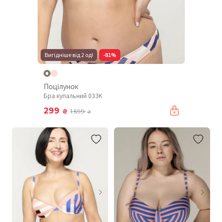
Вигідніше від 2 од!
-81%
Поцілунок
Бра купальний 033K
299
₴
1 599
₴