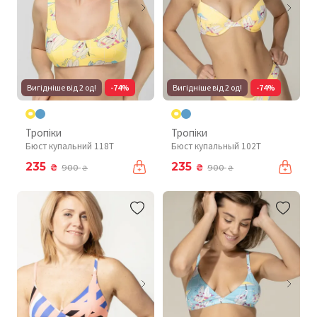
Вигідніше від 2 од!
-74%
Вигідніше від 2 од!
-74%
Тропіки
Тропіки
Бюст купальний 118T
Бюст купальный 102T
235
235
₴
₴
900
900
₴
₴