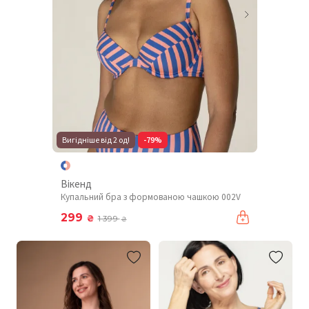
Вигідніше від 2 од!
-79%
Вікенд
Купальний бра з формованою чашкою 002V
299
₴
1 399
₴