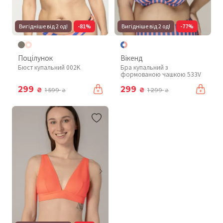
Вигідніше від 2 од!
-81%
Вигідніше від 2 од!
-77%
Поцілунок
Вікенд
Бюст купальний 002K
Бра купальний з
формованою чашкою 533V
299
299
₴
₴
1 599
1 299
₴
₴