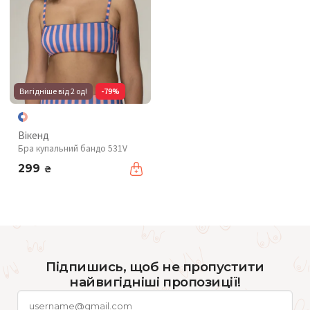
Вигідніше від 2 од!
-79%
Вікенд
Бра купальний бандо 531V
299
₴
Підпишись, щоб не пропустити
найвигідніші пропозиції!