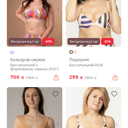
Вигідніше від 2 од!
-60%
Вигідніше від 2 од!
-81%
Кольорові смужки
Поцілунок
Бра купальний з
Бра купальний 002K
формованою чашкою 433CS
700
299
₴
₴
1 749
1 599
₴
₴