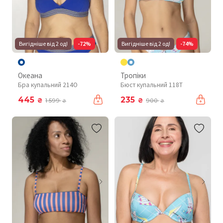
Вигідніше від 2 од!
-72%
Вигідніше від 2 од!
-74%
Океана
Тропіки
Бра купальний 214O
Бюст купальний 118T
445
235
₴
₴
1 599
900
₴
₴