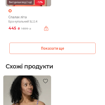
Вигідніше від 2 од!
-72%
Спалах літа
Бра купальний SL114
445
₴
1 599
₴
Показати ще
Схожі продукти