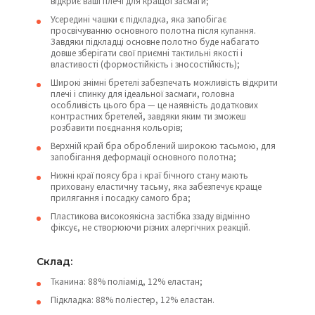
відкриє ваші плечі для кращої засмаги;
Усередині чашки є підкладка, яка запобігає
просвічуванню основного полотна після купання.
Завдяки підкладці основне полотно буде набагато
довше зберігати свої приємні тактильні якості і
властивості (формостійкість і зносостійкість);
Широкі знімні бретелі забезпечать можливість відкрити
плечі і спинку для ідеальної засмаги, головна
особливість цього бра — це наявність додаткових
контрастних бретелей, завдяки яким ти зможеш
розбавити поєднання кольорів;
Верхній край бра оброблений широкою тасьмою, для
запобігання деформації основного полотна;
Нижні краї поясу бра і краї бічного стану мають
приховану еластичну тасьму, яка забезпечує краще
прилягання і посадку самого бра;
Пластикова високоякісна застібка ззаду відмінно
фіксує, не створюючи різних алергічних реакцій.
Склад:
Тканина: 88% поліамід, 12% еластан;
Підкладка: 88% поліестер, 12% еластан.