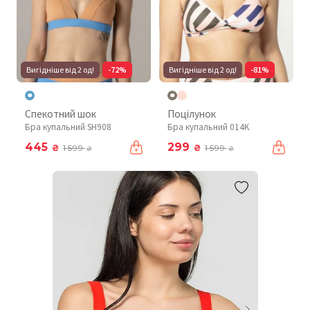
Вигідніше від 2 од!
-72%
Вигідніше від 2 од!
-81%
Спекотний шок
Поцілунок
Бра купальний SH908
Бра купальний 014K
445
299
₴
₴
1 599
1 599
₴
₴