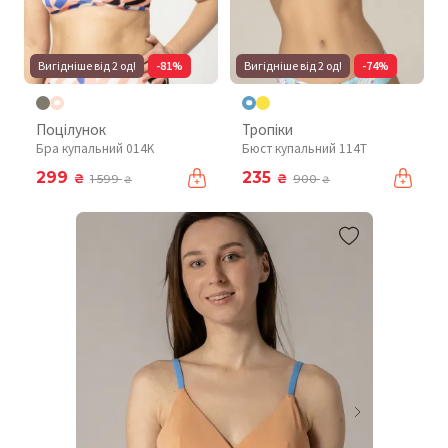
Вигідніше від 2 од!
-81%
Вигідніше від 2 од!
-74%
Поцілунок
Тропіки
Бра купальний 014K
Бюст купальний 114T
299
235
₴
₴
1 599
900
₴
₴