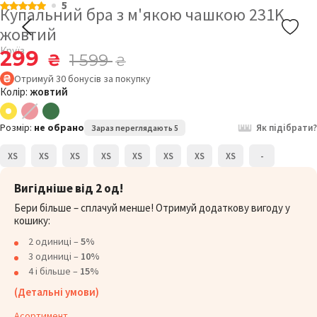
5
Купальний бра з м'якою чашкою 231K
жовтий
Круїз
299
₴
1 599
₴
Отримуй
30
бонусів
за покупку
Колір:
жовтий
Розмір:
не обрано
Як підібрати?
Зараз переглядають 5
XS
XS
XS
XS
XS
XS
XS
XS
-
Вигідніше від 2 од!
Бери більше – сплачуй менше! Отримуй додаткову вигоду у
кошику:
2 одиниці –
5%
3 одиниці –
10%
4 і більше –
15%
(Детальні умови)
Асортимент