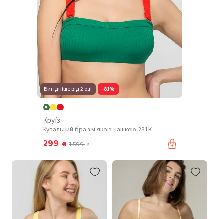
Вигідніше від 2 од!
-81%
Круїз
Купальний бра з м'якою чашкою 231K
299
₴
1 599
₴