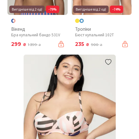
Вигідніше від 2 од!
-79%
Вигідніше від 2 од!
-74%
Вікенд
Тропіки
Бра купальний бандо 531V
Бюст купальний 102T
299
235
₴
₴
1 399
900
₴
₴