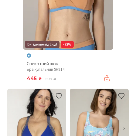
Вигідніше від 2 од!
-72%
Спекотний шок
Бра купальний SH914
445
₴
1 599
₴