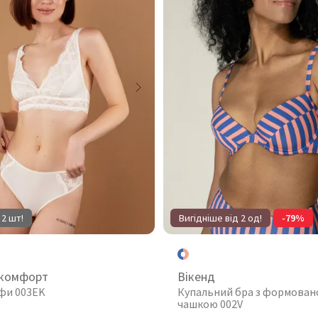
 2 шт!
Вигідніше від 2 од!
-79%
 комфорт
Вікенд
іфи 003EK
Купальний бра з формова
чашкою 002V