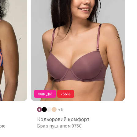
Фан Дні
-66%
+6
Кольоровий комфорт
ною
Бра з пуш-апом 076C