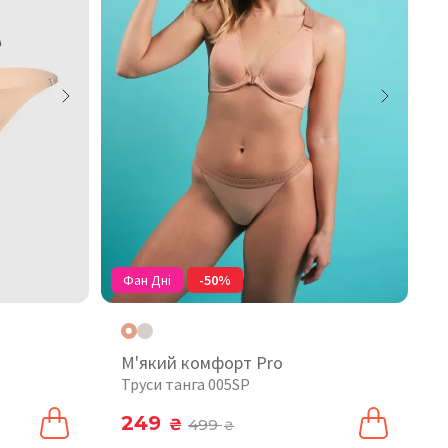
Фан Дні
-50%
М'який комфорт Pro
Труси танга 005SP
249
₴
499
₴