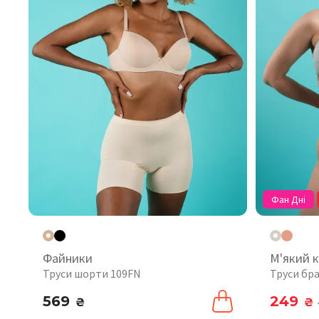
Фан Дні
Файники
М'який 
Труси шорти 109FN
Труси бра
569
249
₴
₴