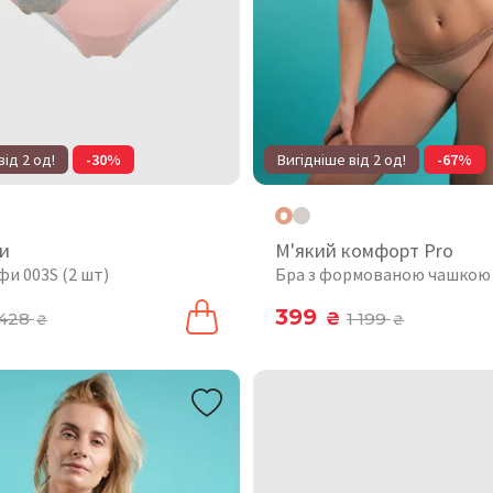
від 2 од!
-30%
Вигідніше від 2 од!
-67%
и
М'який комфорт Pro
фи 003S (2 шт)
Бра з формованою чашкою
399
428
₴
1 199
₴
₴