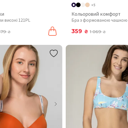
+5
ки
Кольоровий комфорт
пи високі 121PL
Бра з формованою чашкою
359
579
₴
1 069
₴
₴