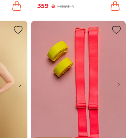
359
₴
1 069
₴