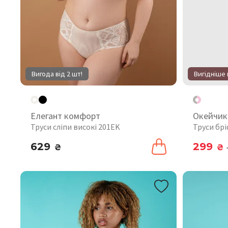
Вигода від 2 шт!
Вигідніше 
Елегант комфорт
Окейчик
Труси сліпи високі 201EK
Труси брі
629
299
₴
₴