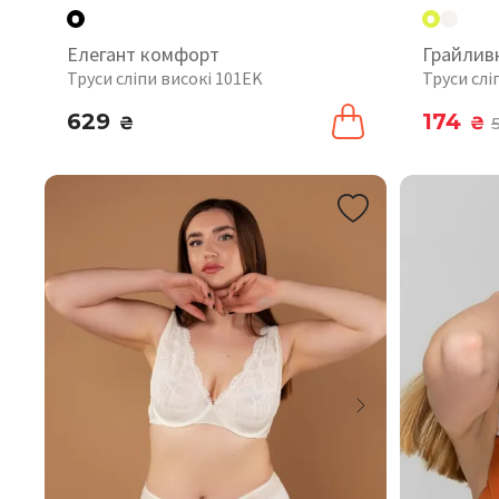
Елегант комфорт
Грайлив
Труси сліпи високі 101EK
Труси слі
629
174
₴
₴