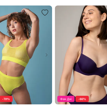
-70%
Фан Дні
-66%