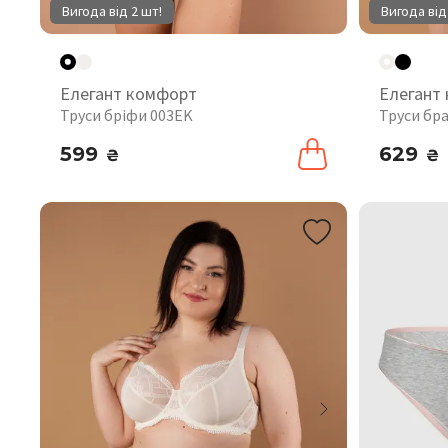
Вигода від 2 шт!
Вигода від
Елегант комфорт
Елегант
Труси бріфи 003EK
Труси бр
599
629
₴
₴