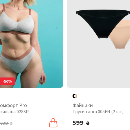
-50%
комфорт Pro
Файники
зиліана 028SP
Труси танга 005FN (2 шт)
599
499
₴
₴