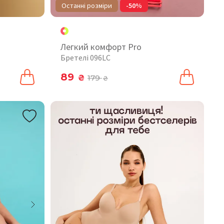
Останні розміри
-50%
Легкий комфорт Pro
Бретелі 096LC
89
₴
179
₴