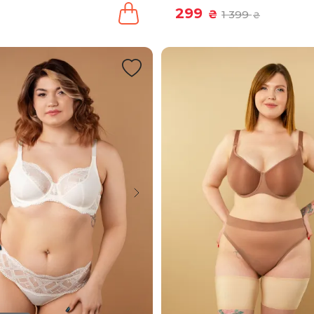
299
₴
1 399
₴