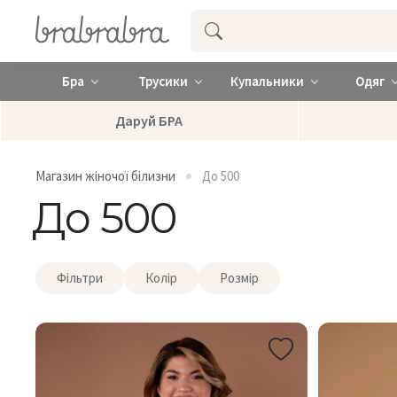
Купити нижню жіночу білизну ❤️ brab
Бра
Трусики
Купальники
Одяг
Даруй БРА
Магазин жіночої білизни
До 500
До 500
Фільтри
Колір
Розмір