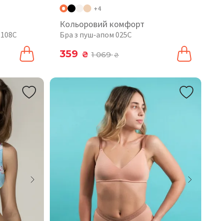
+4
Кольоровий комфорт
 108C
Бра з пуш-апом 025C
359
₴
1 069
₴