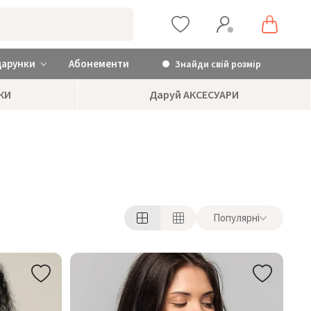
дарунки
Абонементи
Знайди свій розмір
КИ
Даруй АКСЕСУАРИ
Популярні