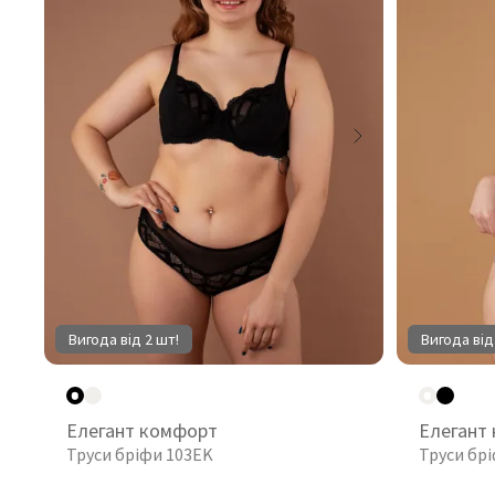
Вигода від 2 шт!
Вигода від
Елегант комфорт
Елегант
Труси бріфи 103EK
Труси бр