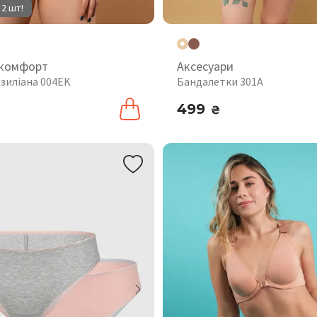
 2 шт!
 комфорт
Аксесуари
азиліана 004EK
Бандалетки 301A
499
₴