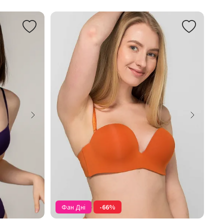
Фан Дні
-66%