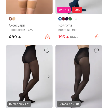
Фан Дні
-50%
+3
Аксесуари
Колготи
Бандалетки 302A
Колготи 101P
499
195
₴
₴
389
₴
Вигода від 2 шт!
Вигода від 2 шт!