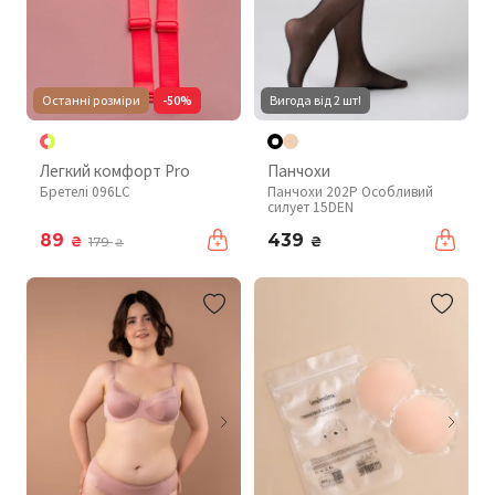
Останні розміри
-50%
Вигода від 2 шт!
Легкий комфорт Pro
Панчохи
Бретелі 096LC
Панчохи 202P Особливий
силует 15DEN
89
439
₴
₴
179
₴