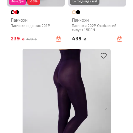
Фан Дні
-50%
Вигода від 2 шт!
Панчохи
Панчохи
Панчохи під пояс 201P
Панчохи 202P Особливий
силует 15DEN
239
439
₴
₴
479
₴