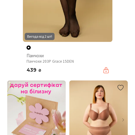
Вигода від 2 шт!
Панчохи
Панчохи 203P Grace 15DEN
439
₴