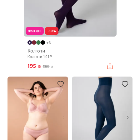
Фан Дні
-50%
+3
Колготи
Колготи 101P
195
₴
389
₴