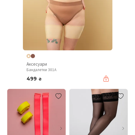
Аксесуари
Бандалетки 301A
499
₴