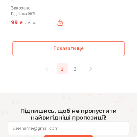
Закохана
Підв'язка 007L
99
₴
299
₴
Показати ще
1
2
Підпишись, щоб не пропустити
найвигідніші пропозиції!