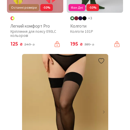
Останні розміри
-50%
Фан Дні
-50%
+3
Легкий комфорт Pro
Колготи
Кріплення для поясу 090LC
Колготи 101P
кольорові
125
195
₴
₴
249
389
₴
₴