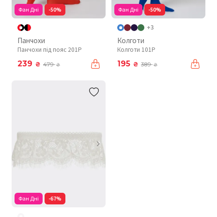
Фан Дні
-50%
Фан Дні
-50%
+3
Панчохи
Колготи
Панчохи під пояс 201P
Колготи 101P
239
195
₴
₴
479
389
₴
₴
Фан Дні
-67%