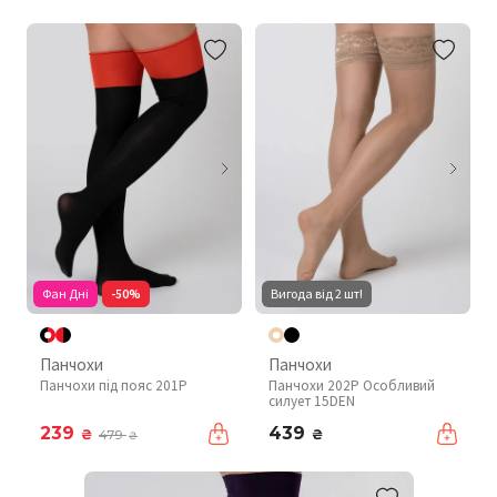
Фан Дні
-50%
Вигода від 2 шт!
Панчохи
Панчохи
Панчохи під пояс 201P
Панчохи 202P Особливий
силует 15DEN
239
439
₴
₴
479
₴