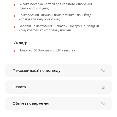
Висока посадка на талії для кращого створення
ідеального силуету;
Комфортний широкий пояс-резинка, який буде
корегувати зону животика;
Бавовняна ластовиця — анатомічно зручна, завдяки
чому колготи комфортні у носінні.
Склад:
Полотно: 90% поліамід, 10% еластан.
Рекомендації по догляду
Оплата
Обмін і повернення