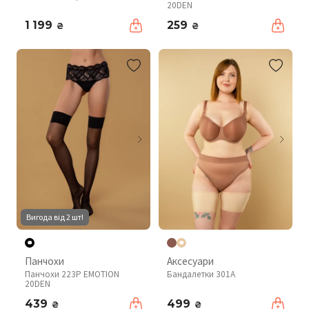
20DEN
1 199
259
₴
₴
Вигода від 2 шт!
Панчохи
Аксесуари
Панчохи 223P EMOTION
Бандалетки 301A
20DEN
439
499
₴
₴