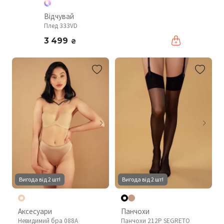
Відчувай
Плед 333VD
3 499
₴
Вигода від 2 шт!
Вигода від 2 шт!
Аксесуари
Панчохи
Невидимий бра 088A
Панчохи 212P SEGRETO