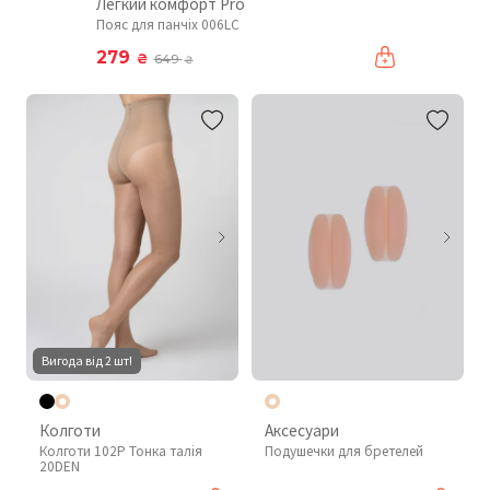
Легкий комфорт Pro
Пояс для панчіх 006LC
279
₴
649
₴
Вигода від 2 шт!
Колготи
Аксесуари
Колготи 102P Тонка талія
Подушечки для бретелей
20DEN