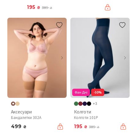
195
₴
389
₴
Фан Дні
-50%
+3
Аксесуари
Колготи
Бандалетки 302A
Колготи 101P
499
195
₴
₴
389
₴