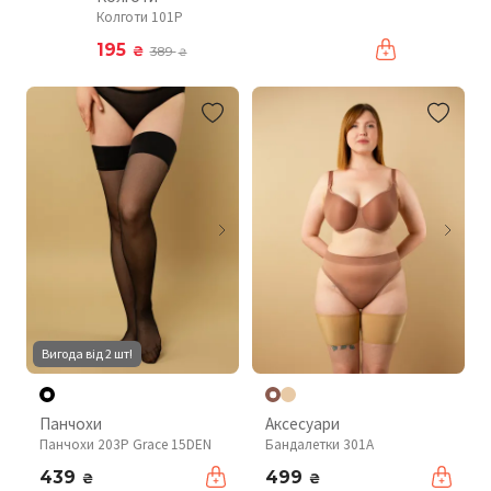
Колготи 101P
195
₴
389
₴
Вигода від 2 шт!
Панчохи
Аксесуари
Панчохи 203P Grace 15DEN
Бандалетки 301A
439
499
₴
₴