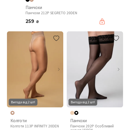
Панчохи
Панчохи 212P SEGRETO 20DEN
259
₴
Вигода від 2 шт!
Вигода від 2 шт!
Колготи
Панчохи
Колготи 113P INFINITY 20DEN
Панчохи 202P Особливий