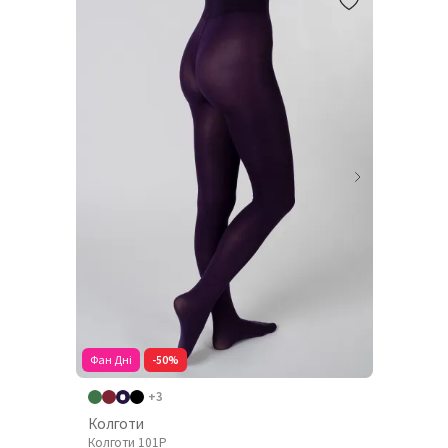
Фан Дні
-50%
+3
Колготи
Колготи 101P