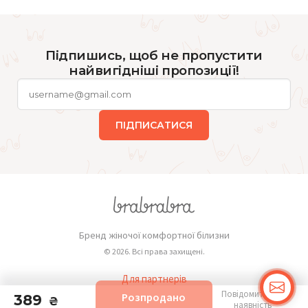
Підпишись, щоб не пропустити
найвигідніші пропозиції!
ПІДПИСАТИСЯ
Бренд жіночої комфортної білизни
© 2026. Всі права захищені.
Для партнерів
Повідомити про
Розпродано
389
Публічна оферта
₴
наявність