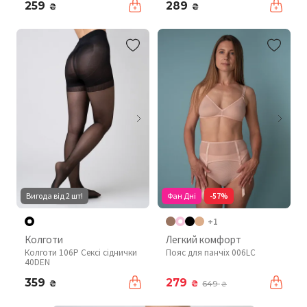
259
289
₴
₴
Вигода від 2 шт!
Фан Дні
-57%
+1
Колготи
Легкий комфорт
Колготи 106P Сексі сіднички
Пояс для панчіх 006LC
40DEN
359
279
₴
₴
649
₴