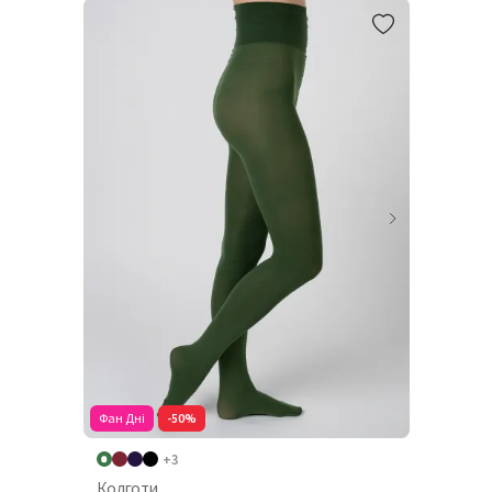
Фан Дні
-50%
+3
Колготи