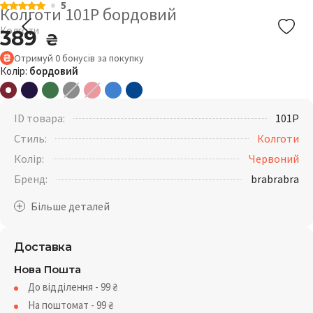
5
Колготи 101P бордовий
Колготи
389
₴
Отримуй
0
бонусів
за покупку
Колір:
бордовий
ID товара:
101P
Стиль:
Колготи
Колір:
Червоний
Бренд:
brabrabra
Доставка
Нова Пошта
До відділення - 99
₴
На поштомат - 99
₴