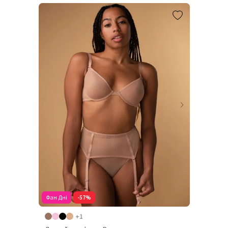
Фан Дні
-57%
+1