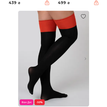
439
499
₴
₴
Фан Дні
-50%