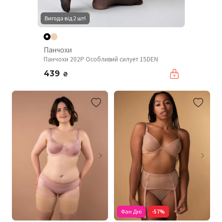
Вигода від 2 шт!
Панчохи
Панчохи 202P Особливий силует 15DEN
439
₴
Фан Дні
-57%