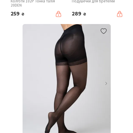
Колготи 102P Тонка талія
Подушечки для бретелей
20DEN
259
289
₴
₴