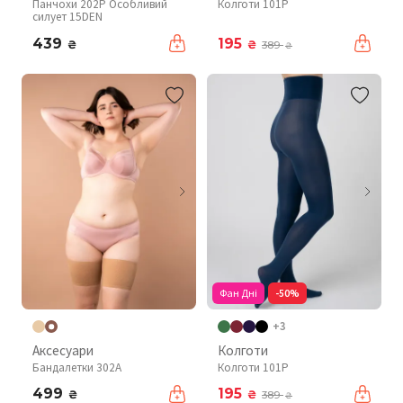
Панчохи 202P Особливий
Колготи 101P
силует 15DEN
439
195
₴
₴
389
₴
Фан Дні
-50%
+3
Аксесуари
Колготи
Бандалетки 302A
Колготи 101P
499
195
₴
₴
389
₴