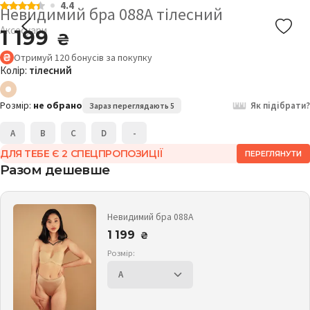
4.4
Невидимий бра 088A тілесний
Аксесуари
1 199
₴
Отримуй
120
бонусів
за покупку
Колір:
тілесний
Розмір:
не обрано
Як підібрати?
Зараз переглядають 5
A
B
C
D
-
ДЛЯ ТЕБЕ Є 2 СПЕЦПРОПОЗИЦІЇ
ПЕРЕГЛЯНУТИ
Разом дешевше
Невидимий бра 088A
1 199
₴
Розмір: