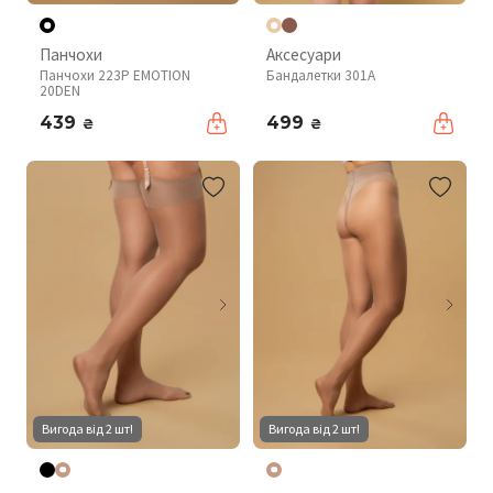
Панчохи
Аксесуари
Панчохи 223P EMOTION
Бандалетки 301A
20DEN
439
499
₴
₴
Вигода від 2 шт!
Вигода від 2 шт!