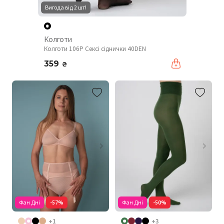
Вигода від 2 шт!
Колготи
Колготи 106P Сексі сіднички 40DEN
359
₴
Фан Дні
-57%
Фан Дні
-50%
+1
+3