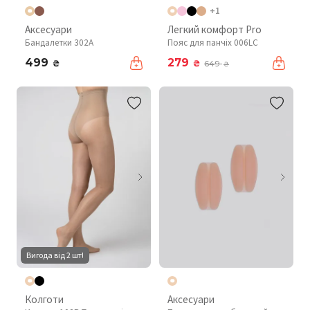
+1
Аксесуари
Легкий комфорт Pro
Бандалетки 302A
Пояс для панчіх 006LC
499
279
₴
₴
649
₴
Вигода від 2 шт!
Колготи
Аксесуари