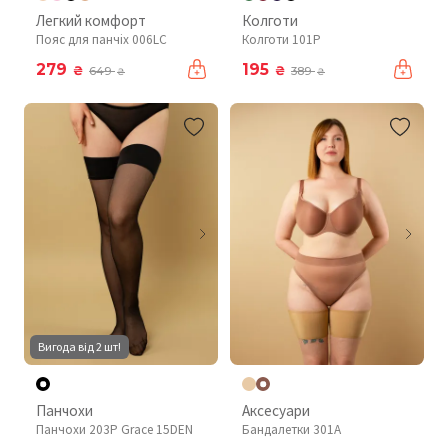
Легкий комфорт
Колготи
Пояс для панчіх 006LC
Колготи 101P
279
195
₴
₴
649
389
₴
₴
Вигода від 2 шт!
Панчохи
Аксесуари
Панчохи 203P Grace 15DEN
Бандалетки 301A