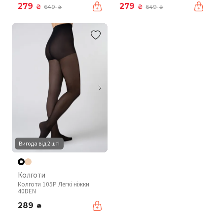
279
279
₴
₴
649
649
₴
₴
Вигода від 2 шт!
Колготи
Колготи 105P Легкі ніжки
40DEN
289
₴