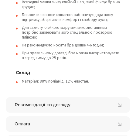
Всередині чашки знизу клейкий шар, який фіксує бра на
грудях;
Бокове силіконове кріплення забезпечує додаткову
підтримку, зберігаючи комфорт і свободу рухів;
Для захисту клейкого шару між використаннями
потрібно заклеювати його спеціальною прозорою
плівкою;
Не рекомендуємо носити бра довше 4-6 годин;
При правильному догляді бра можна використовувати
в середньому до 25 разів.
Склад:
Матеріал: 88% поліамід, 12% еластан.
Рекомендації по догляду
Оплата