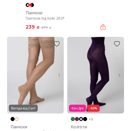
Панчохи
Панчохи під пояс 201P
239
₴
479
₴
Вигода від 2 шт!
Фан Дні
-50%
+3
Панчохи
Колготи