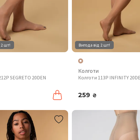
 2 шт!
Вигода від 2 шт!
Колготи
212P SEGRETO 20DEN
Колготи 113P INFINITY 20D
259
₴