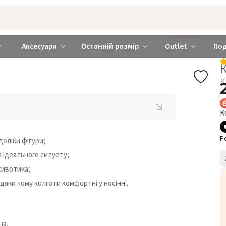
rabra ❤️ Київ та Україна
КОМПЛЕКТИ
Аксесуари
Останній розмір
Outlet
По
К
К
К
Р
оліки фігури;
 ідеального силуету;
животика;
яки чому колготи комфортні у носінні.
на.