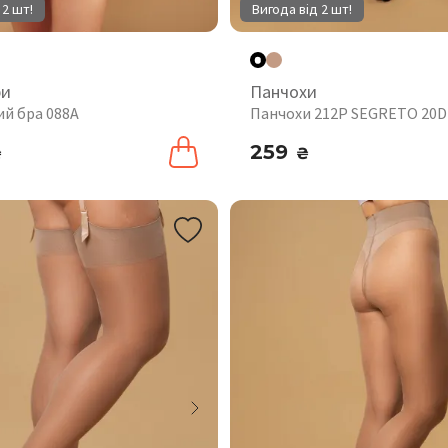
 2 шт!
Вигода від 2 шт!
ри
Панчохи
й бра 088A
Панчохи 212P SEGRETO 20
259
₴
₴