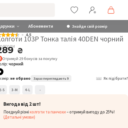
дарунки
Абонементи
Знайди свій розмір
4.5
олготи 103P Тонка талія 40DEN чорний
олготи
289
₴
Отримуй
29
бонусів
за покупку
олір:
чорний
озмір:
не обрано
Як підібрати?
Зараз переглядають 9
2-S
3-M
4-L
-
Вигода від 2 шт!
Поєднуй різні
колготи та панчохи
– отримуй вигоду до 25%!
(Детальні умови)