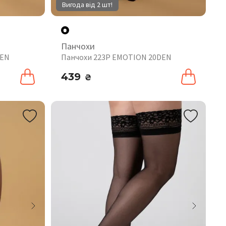
Вигода від 2 шт!
Панчохи
DEN
Панчохи 223P EMOTION 20DEN
439
₴