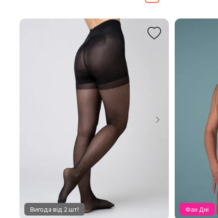
Вигода від 2 шт!
Фан Дні