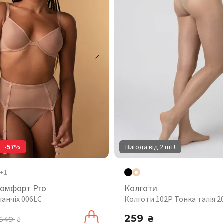
-57%
Вигода від 2 шт!
+1
комфорт Pro
Колготи
панчіх 006LC
Колготи 102P Тонка талія 
259
649
₴
₴