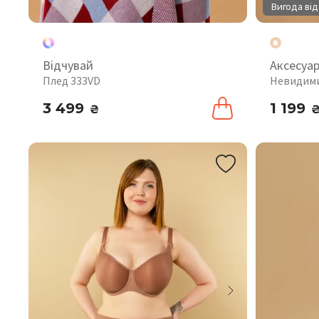
Вигода від
Відчувай
Аксесуа
Плед 333VD
Невидими
3 499
1 199
₴