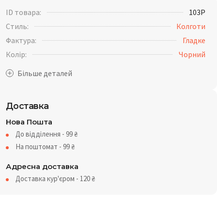
ID товара:
103P
Стиль:
Колготи
Фактура:
Гладке
Колір:
Чорний
Доставка
Нова Пошта
До відділення - 99
₴
На поштомат - 99
₴
Адресна доставка
Доставка кур'єром - 120
₴