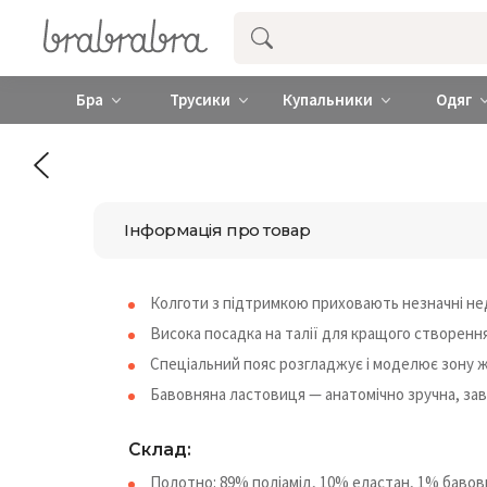
Купити нижню жіночу білизну ❤️ brab
Бра
Трусики
Купальники
Одяг
Інформація про товар
Колготи з підтримкою приховають незначні нед
Висока посадка на талії для кращого створення
Спеціальний пояс розгладжує і моделює зону 
Бавовняна ластовиця — анатомічно зручна, завд
Склад:
Полотно: 89% поліамід, 10% еластан, 1% бавов