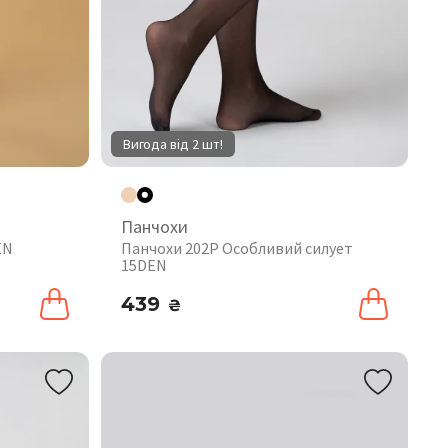
Вигода від 2 шт!
Панчохи
EN
Панчохи 202P Особливий силует
15DEN
439
₴