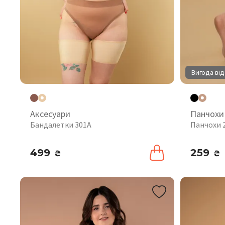
Вигода від
Аксесуари
Панчохи
Бандалетки 301A
Панчохи 
499
259
₴
₴