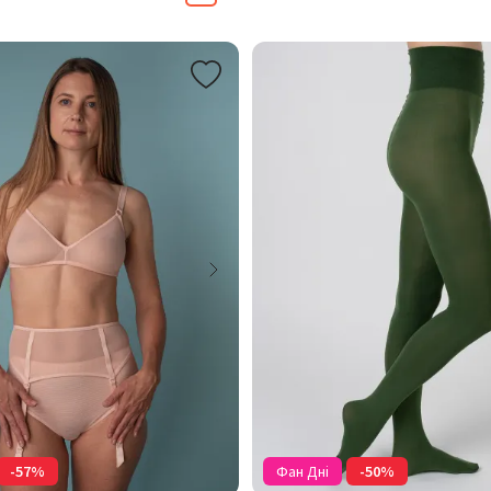
-57%
Фан Дні
-50%