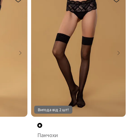
Вигода від 2 шт!
Панчохи