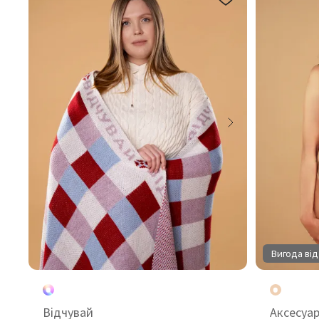
Вигода від
Відчувай
Аксесуа