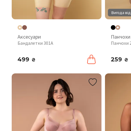
Вигода від
Аксесуари
Панчохи
Бандалетки 301A
Панчохи 
499
259
₴
₴