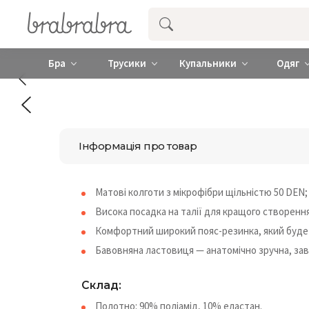
Купити нижню жіночу білизну ❤️ brab
Бра
Трусики
Купальники
Одяг
Інформація про товар
Матові колготи з мікрофібри щільністю 50 DEN;
Висока посадка на талії для кращого створення
Комфортний широкий пояс-резинка, який буде
Бавовняна ластовиця — анатомічно зручна, завд
Склад:
Полотно: 90% поліамід, 10% еластан.