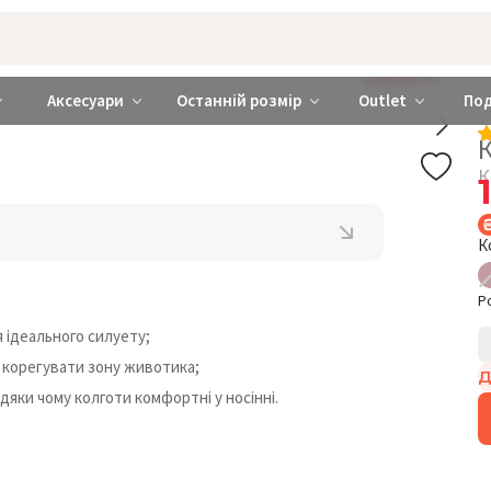
rabra ❤️ Київ та Україна
КОМПЛЕКТИ
Аксесуари
Останній розмір
Outlet
По
К
К
Р
 ідеального силуету;
 корегувати зону животика;
Д
яки чому колготи комфортні у носінні.