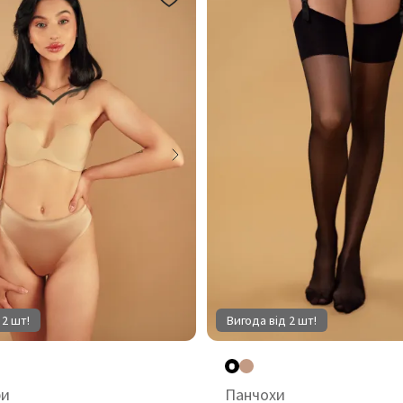
 2 шт!
Вигода від 2 шт!
ри
Панчохи