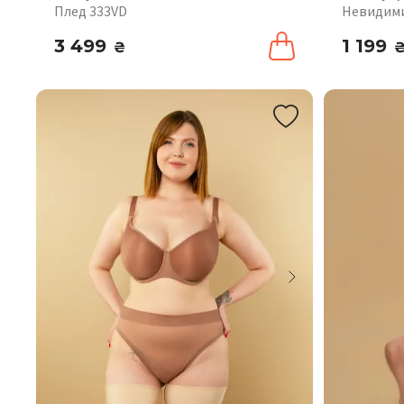
Плед 333VD
Невидими
3 499
1 199
₴