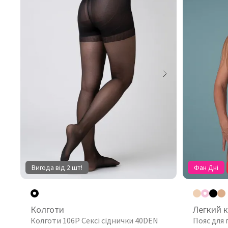
Вигода від 2 шт!
Фан Дні
Колготи
Легкий 
Колготи 106P Сексі сіднички 40DEN
Пояс для 