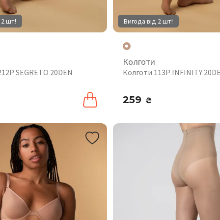
 2 шт!
Вигода від 2 шт!
Колготи
212P SEGRETO 20DEN
Колготи 113P INFINITY 20D
259
₴