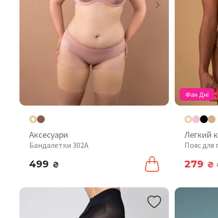
Фан Дні
Аксесуари
Легкий 
Бандалетки 302A
Пояс для 
499
279
₴
₴