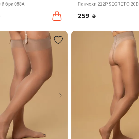
й бра 088A
Панчохи 212P SEGRETO 20
259
₴
₴