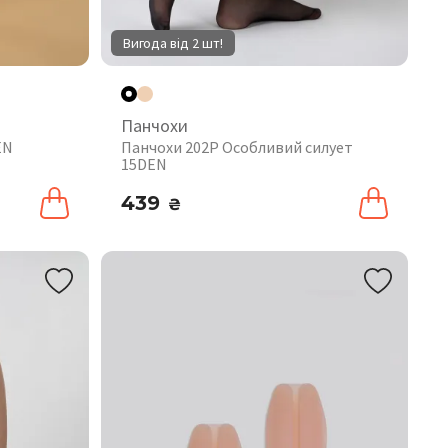
Вигода від 2 шт!
Панчохи
EN
Панчохи 202P Особливий силует
15DEN
439
₴