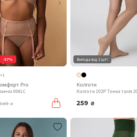
-57%
Вигода від 2 шт!
+1
комфорт Pro
Колготи
панчіх 006LC
Колготи 102P Тонка талія 
259
649
₴
₴