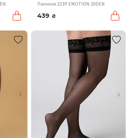
DEN
Панчохи 223P EMOTION 20DEN
439
₴