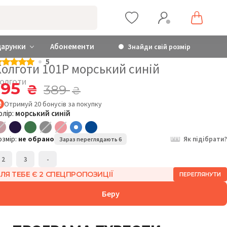
дарунки
Абонементи
Знайди свій розмір
5
Колготи 101P морський синій
олготи
195
₴
389
₴
Отримуй
20
бонусів
за покупку
олір:
морський синій
озмір:
не обрано
Як підібрати?
Зараз переглядають 6
2
3
-
ЛЯ ТЕБЕ Є 2 СПЕЦПРОПОЗИЦІЇ
ПЕРЕГЛЯНУТИ
Беру