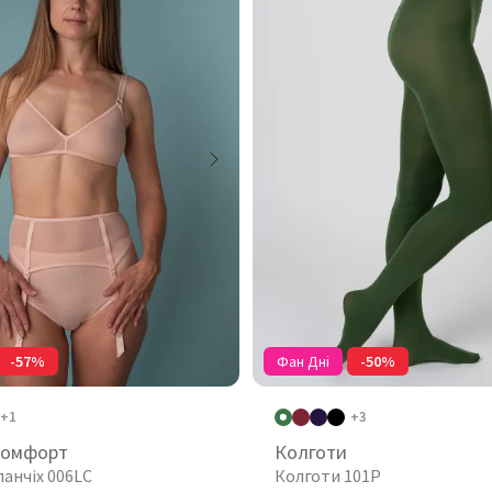
-57%
Фан Дні
-50%
+1
+3
комфорт
Колготи
панчіх 006LC
Колготи 101P