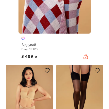
Відчувай
Плед 333VD
3 499
₴