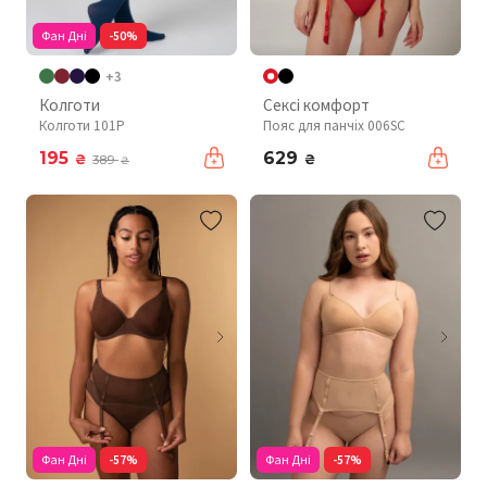
Фан Дні
-50%
+3
Колготи
Сексі комфорт
Колготи 101P
Пояс для панчіх 006SC
195
629
₴
₴
389
₴
Фан Дні
-57%
Фан Дні
-57%