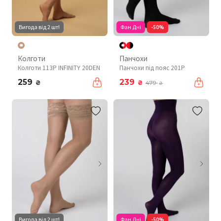
Вигода від 2 шт!
Фан Дні
-50%
Колготи
Панчохи
Колготи 113P INFINITY 20DEN
Панчохи під пояс 201P
259
239
₴
₴
479
₴
Вигода від 2 шт!
Фан Дні
-50%