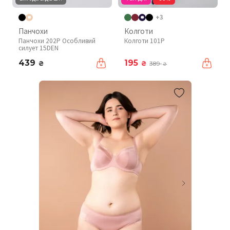
+3
Панчохи
Колготи
Панчохи 202P Особливий
Колготи 101P
силует 15DEN
439
195
₴
₴
389
₴