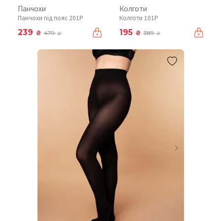
Панчохи
Колготи
Панчохи під пояс 201P
Колготи 101P
239
195
₴
₴
479
389
₴
₴