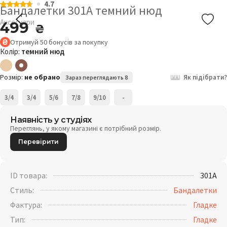
4.7
Бандалетки 301A темний нюд
Аксесуари
499
₴
Отримуй
50
бонусів
за покупку
Колір:
темний нюд
Розмір:
не обрано
Як підібрати?
Зараз переглядають 8
3/4
3/4
5/6
7/8
9/10
-
Наявність у студіях
Переглянь, у якому магазині є потрібний розмір.
Перевірити
ID товара:
301A
Стиль:
Бандалетки
Фактура:
Гладке
Тип:
Гладке