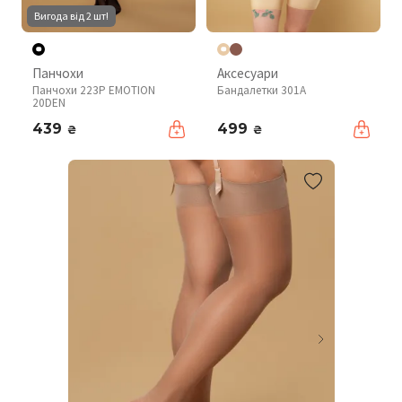
Вигода від 2 шт!
Панчохи
Аксесуари
Панчохи 223P EMOTION
Бандалетки 301A
20DEN
439
499
₴
₴