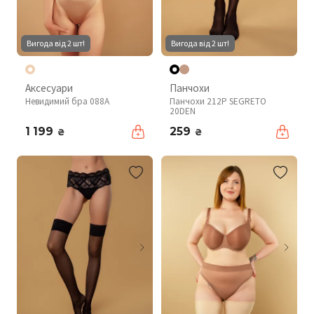
Вигода від 2 шт!
Вигода від 2 шт!
Аксесуари
Панчохи
Невидимий бра 088A
Панчохи 212P SEGRETO
20DEN
1 199
259
₴
₴