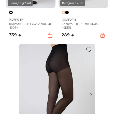
Вигода від 2 шт!
Вигода від 2 шт!
Колготи
Колготи
Колготи 106P Сексі сіднички
Колготи 105P Легкі ніжки
40DEN
40DEN
359
289
₴
₴