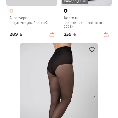
Вигода від 2 шт!
Аксесуари
Колготи
Подушечки для бретелей
Колготи 104P Легкі ніжки
20DEN
289
259
₴
₴