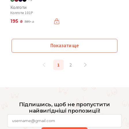
Колготи
Колготи 101P
195
₴
389
₴
Показати ще
1
2
Підпишись, щоб не пропустити
найвигідніші пропозиції!