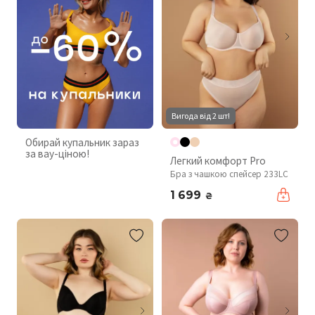
Вигода від 2 шт!
Обирай купальник зараз
за вау-ціною!
Легкий комфорт Pro
Бра з чашкою спейсер 233LC
1 699
₴