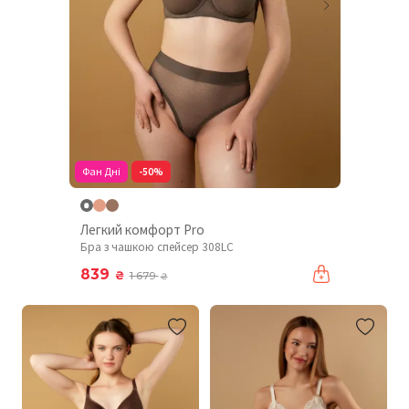
Фан Дні
-50%
Легкий комфорт Pro
Бра з чашкою спейсер 308LC
839
₴
1 679
₴