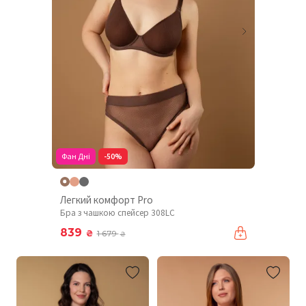
Фан Дні
-50%
Легкий комфорт Pro
Бра з чашкою спейсер 308LC
839
₴
1 679
₴