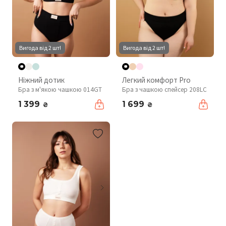
Вигода від 2 шт!
Вигода від 2 шт!
Ніжний дотик
Легкий комфорт Pro
Бра з м'якою чашкою 014GT
Бра з чашкою спейсер 208LC
1 399
1 699
₴
₴