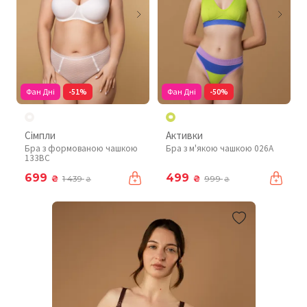
Фан Дні
-51%
Фан Дні
-50%
Сімпли
Активки
Бра з формованою чашкою
Бра з м'якою чашкою 026A
133BC
699
499
₴
₴
1 439
999
₴
₴