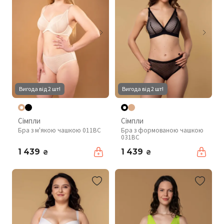
Вигода від 2 шт!
Вигода від 2 шт!
Сімпли
Сімпли
Бра з м'якою чашкою 011BC
Бра з формованою чашкою
031BC
1 439
1 439
₴
₴