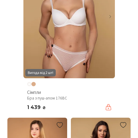
Вигода від 2 шт!
Сімпли
Бра з пуш-апом 176BC
1 439
₴