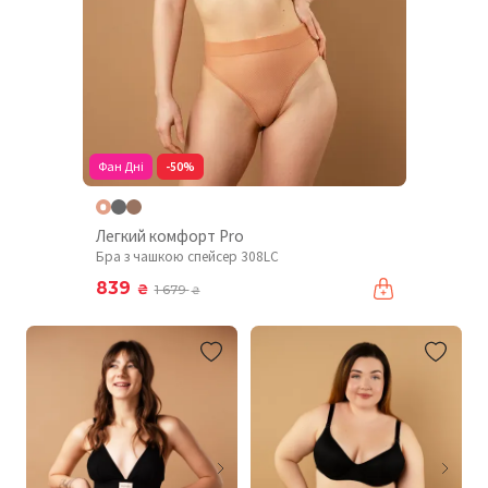
Фан Дні
-50%
Легкий комфорт Pro
Бра з чашкою спейсер 308LC
839
₴
1 679
₴