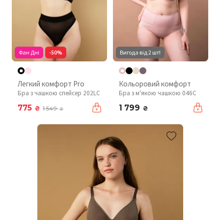
Фан Дні
-50%
Вигода від 2 шт!
Легкий комфорт Pro
Кольоровий комфорт
Бра з чашкою спейсер 202LC
Бра з м'якою чашкою 046C
775
1 799
₴
₴
1 549
₴