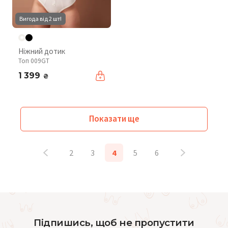
Вигода від 2 шт!
Ніжний дотик
Топ 009GT
1 399
₴
Показати ще
2
3
4
5
6
Підпишись, щоб не пропустити