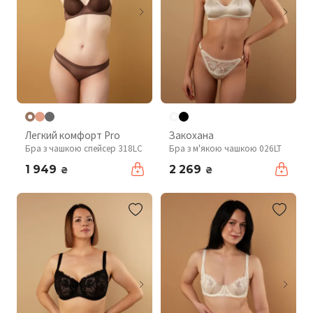
Легкий комфорт Pro
Закохана
Бра з чашкою спейсер 318LC
Бра з м'якою чашкою 026LT
1 949
2 269
₴
₴