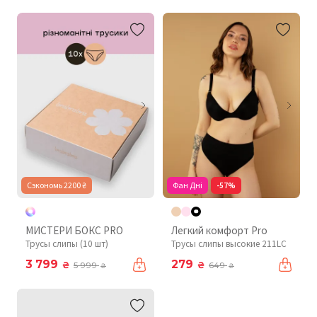
Сэкономь 2200 ₴
Фан Дні
-57%
МИСТЕРИ БОКС PRO
Легкий комфорт Pro
Трусы слипы (10 шт)
Трусы слипы высокие 211LC
3 799
279
₴
₴
5 999
649
₴
₴