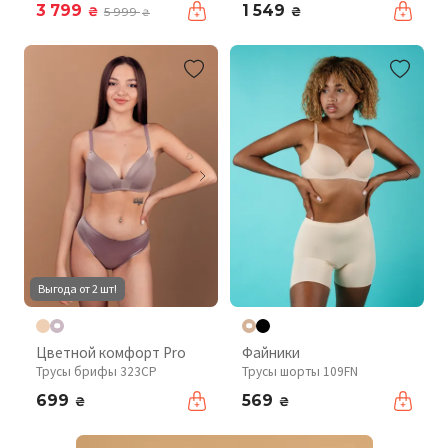
3 799
1 549
₴
₴
5 999
₴
Выгода от 2 шт!
Цветной комфорт Pro
Файники
Трусы брифы 323CP
Трусы шорты 109FN
699
569
₴
₴