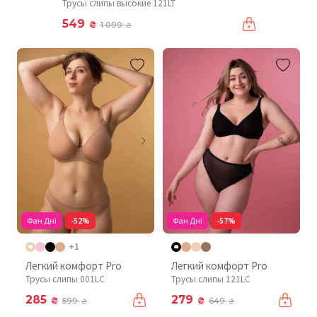
Трусы слипы высокие 121LT
549
₴
1 099
₴
Фан Дні
-52%
Фан Дні
-57%
+1
Легкий комфорт Pro
Легкий комфорт Pro
Трусы слипы 001LC
Трусы слипы 121LC
285
279
₴
₴
599
649
₴
₴