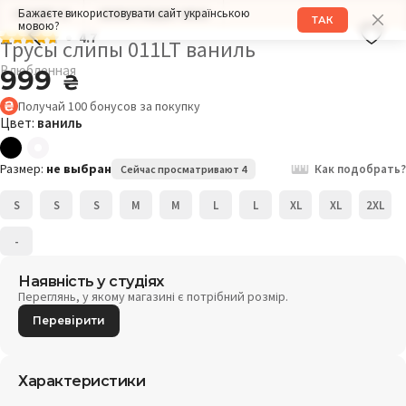
Бажаєте використовувати сайт українською
РАЗМЕР: M
ОБХВАТ БЕДЕР: 98СМ
ТАК
мовою?
4.7
Трусы слипы 011LT ваниль
Влюбленная
999
₴
Получай
100
бонусов
за покупку
Цвет:
ваниль
Размер:
не выбран
Как подобрать?
Сейчас просматривают 4
S
S
S
M
M
L
L
XL
XL
2XL
-
Наявність у студіях
Переглянь, у якому магазині є потрібний розмір.
Перевірити
Характеристики