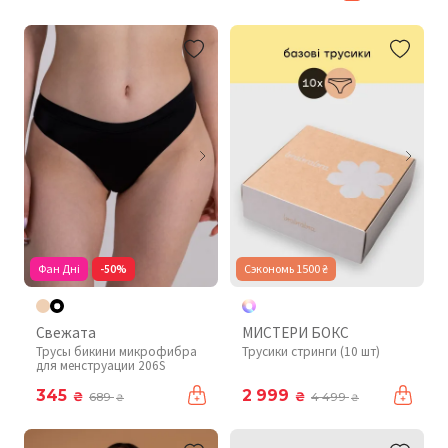
Фан Дні
-50%
Сэкономь 1500 ₴
Свежата
МИСТЕРИ БОКС
Трусы бикини микрофибра
Трусики стринги (10 шт)
для менструации 206S
345
2 999
₴
₴
689
4 499
₴
₴