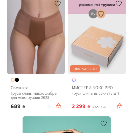
Сэкономь 1200 ₴
Свежата
МИСТЕРИ БОКС PRO
Трусы слипы микрофибра
Труси слипы высокие (6 шт)
для менструации 202S
689
2 299
₴
₴
3 499
₴