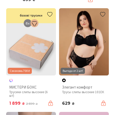
Сэкономь 700 ₴
Выгода от 2 шт!
МИСТЕРИ БОКС
Элегант комфорт
Трусики слипы высокие (6
Трусы слипы высокие 101EK
шт)
1 899
629
₴
₴
2 599
₴