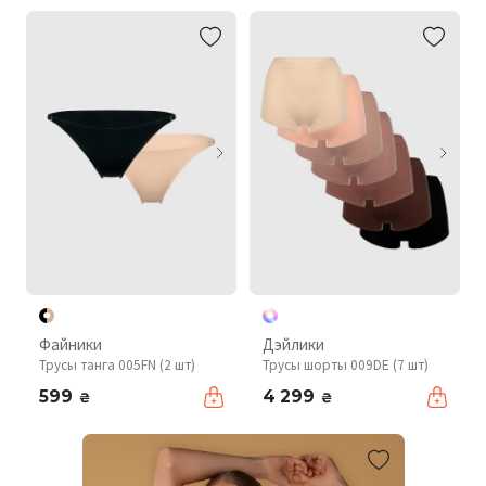
Файники
Дэйлики
Трусы танга 005FN (2 шт)
Трусы шорты 009DE (7 шт)
599
4 299
₴
₴