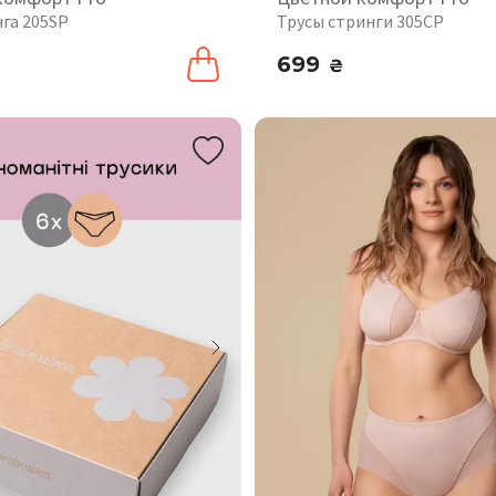
нга 205SP
Трусы стринги 305CP
699
₴