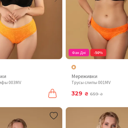
Фан Дні
-50%
вки
Мереживки
ифы 003MV
Трусы слипы 001MV
329
₴
659
₴