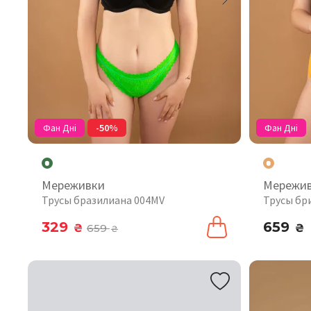
Фан Дні
-50%
Фан Дні
Мереживки
Мережи
Трусы бразилиана 004MV
Трусы бр
329
659
₴
659
₴
₴