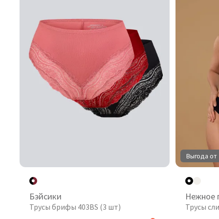
Выгода от 
Бэйсики
Нежное 
Трусы брифы 403BS (3 шт)
Трусы сл