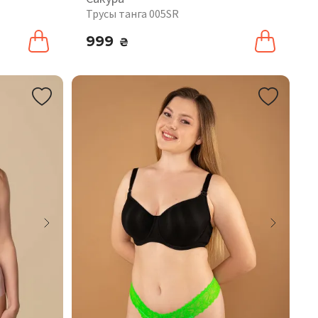
Трусы танга 005SR
999
₴