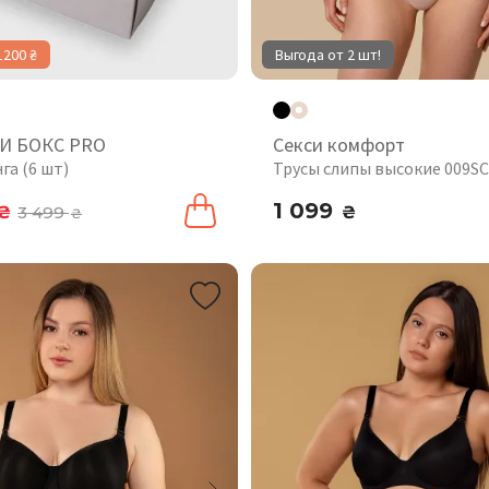
1200 ₴
Выгода от 2 шт!
И БОКС PRO
Секси комфорт
га (6 шт)
Трусы слипы высокие 009SC
1 099
₴
3 499
₴
₴