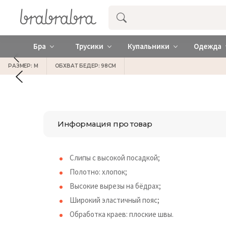
Купить нижнее женское белье ❤️ br
Бра
Трусики
Купальники
Одежда
РАЗМЕР: M
ОБХВАТ БЕДЕР: 98СМ
Информация про товар
Слипы с высокой посадкой;
Полотно: хлопок;
Высокие вырезы на бёдрах;
Широкий эластичный пояс;
Обработка краев: плоские швы.