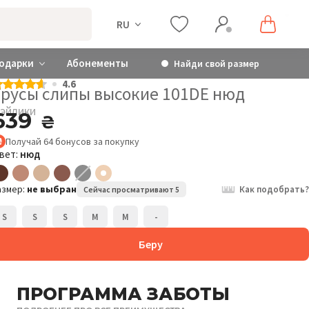
RU
одарки
Абонементы
Найди свой размер
4.6
Трусы слипы высокие 101DE нюд
эйлики
639
₴
Получай
64
бонусов
за покупку
вет:
нюд
азмер:
не выбран
Как подобрать?
Сейчас просматривают 5
S
S
S
M
M
-
Беру
ПРОГРАММА ЗАБОТЫ