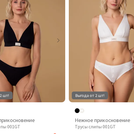
2 шт!
Выгода от 2 шт!
прикосновение
Нежное прикосновение
ипы 001GT
Трусы слипы 001GT