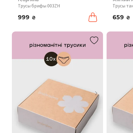
Трусы брифы 003ZH
Трусы та
999
659
₴
₴