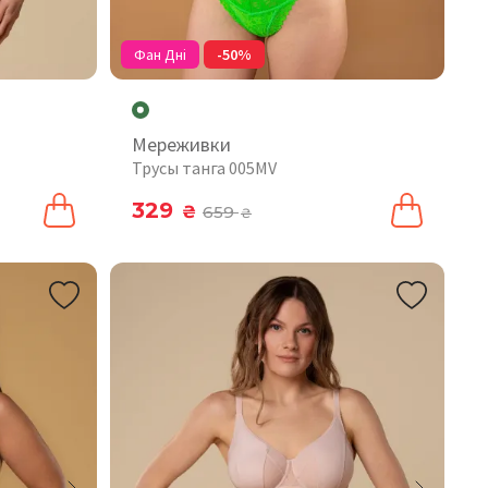
Фан Дні
-50%
Мереживки
Трусы танга 005MV
329
₴
659
₴