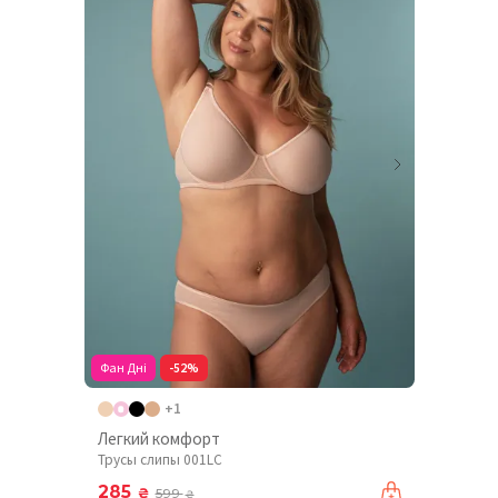
Фан Дні
-52%
+1
Легкий комфорт
Трусы слипы 001LC
285
₴
599
₴