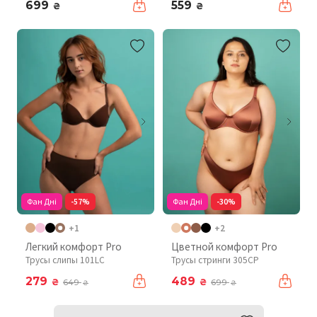
699
559
₴
₴
Фан Дні
-57%
Фан Дні
-30%
+1
+2
Легкий комфорт Pro
Цветной комфорт Pro
Трусы слипы 101LC
Трусы стринги 305CP
279
489
₴
₴
649
699
₴
₴