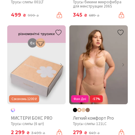
Трусы слипы 001LT
Трусы бикини микрофибра
для менструации 206S
499
345
₴
₴
999
689
₴
₴
Сэкономь 1200 ₴
Фан Дні
-57%
МИСТЕРИ БОКС PRO
Легкий комфорт Pro
Трусы слипы (6 шт)
Трусы слипы 121LC
2 299
279
₴
₴
3 499
649
₴
₴