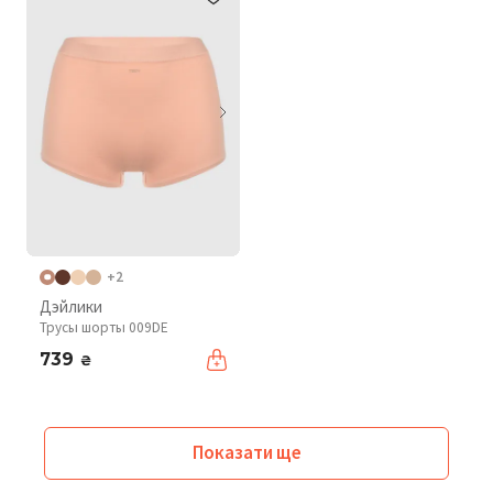
+2
Дэйлики
Трусы шорты 009DE
739
₴
Показати ще