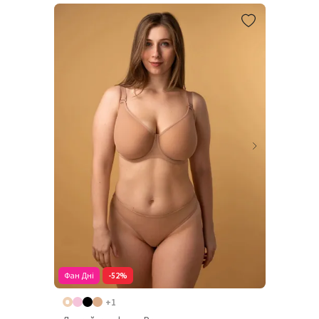
Фан Дні
-52%
+1