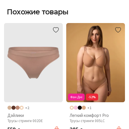
Похожие товары
Фан Дні
-52%
+2
+1
Дэйлики
Легкий комфорт Pro
Трусы стринги 002DE
Трусы стринги 005LC