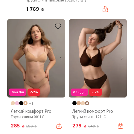
Трусы слипы высокие 101DE (3 шт)
1 769
₴
Фан Дні
-52%
Фан Дні
-57%
+1
Легкий комфорт Pro
Легкий комфорт Pro
Трусы слипы 001LC
Трусы слипы 121LC
285
279
₴
₴
599
649
₴
₴