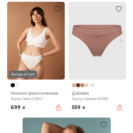
Выгода от 2 шт!
+2
Нежное прикосновение
Дэйлики
Трусы танга 028GT
Трусы стринги 002DE
699
559
₴
₴