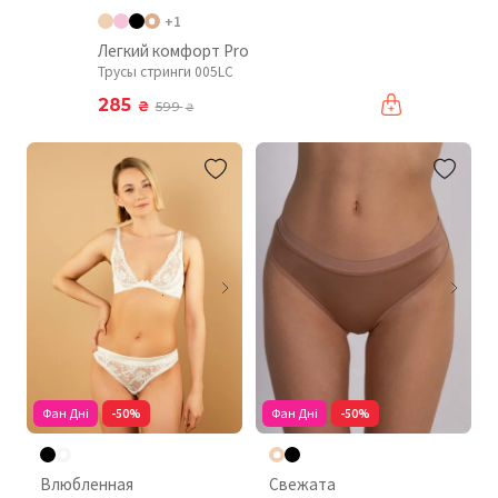
+1
Легкий комфорт Pro
Трусы стринги 005LC
285
₴
599
₴
Фан Дні
-50%
Фан Дні
-50%
Влюбленная
Свежата