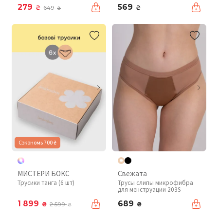
279
569
₴
₴
649
₴
Сэкономь 700 ₴
МИСТЕРИ БОКС
Свежата
Трусики танга (6 шт)
Трусы слипы микрофибра
для менструации 203S
1 899
689
₴
₴
2 599
₴