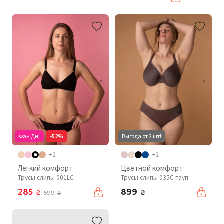
Фан Дні
-52%
Выгода от 2 шт!
+1
+1
Легкий комфорт
Цветной комфорт
Трусы слипы 001LC
Трусы слипы 035C тауп
285
899
₴
₴
599
₴