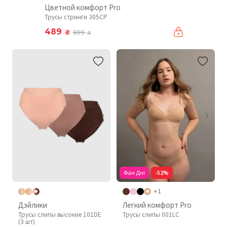
Цветной комфорт Pro
Трусы стринги 305CP
489
₴
699
₴
Фан Дні
-52%
+1
Дэйлики
Легкий комфорт Pro
Трусы слипы высокие 101DE
Трусы слипы 001LC
(3 шт)