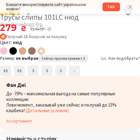
Бажаєте використовувати сайт українською
РАЗМЕР: S
ОБХВАТ БЕДЕР: 94СМ
ТАК
мовою?
5
Трусы слипы 101LC нюд
Легкий комфорт Pro
279
₴
649
₴
Получай
28
бонусов
за покупку
Цвет:
нюд
Размер:
не выбран
Как подобрать?
Сейчас просматривают 3
XS
XS
S
S
S
-
Фан Дні
До -70% – максимальная выгода на самые популярные
коллекции
Лови момент, заказывай уже сейчас и получай до 15%
кэшбека!
(Детальные условия)
Ассортимент
Наявність у студіях