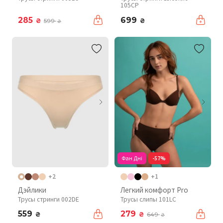
105CP
285
699
₴
₴
599
₴
Фан Дні
-57%
+2
+1
Дэйлики
Легкий комфорт Pro
Трусы стринги 002DE
Трусы слипы 101LC
559
279
₴
₴
649
₴