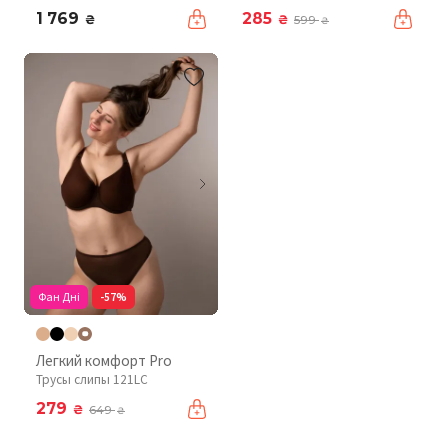
1 769
285
₴
₴
599
₴
Фан Дні
-57%
Легкий комфорт Pro
Трусы слипы 121LC
279
₴
649
₴