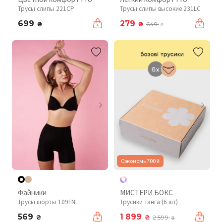
Трусы слипы 221CP
Трусы слипы высокие 231LC
699
279
₴
₴
649
₴
Сэкономь 700 ₴
Файники
МИСТЕРИ БОКС
Трусы шорты 109FN
Трусики танга (6 шт)
569
1 899
₴
₴
2 599
₴