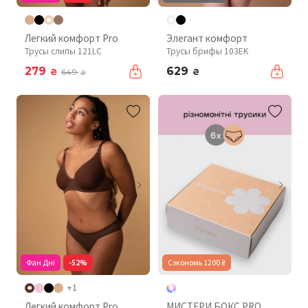
Легкий комфорт Pro
Элегант комфорт
Трусы слипы 121LC
Трусы брифы 103EK
279
629
₴
₴
649
₴
Фан Дні
-52%
Сэкономь 1200 ₴
+1
Легкий комфорт Pro
МИСТЕРИ БОКС PRO