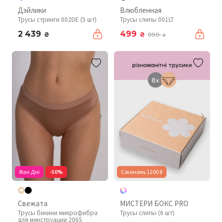
Дэйлики
Влюбленная
Трусы стринги 002DE (5 шт)
Трусы слипы 001LT
2 439
499
₴
₴
999
₴
Фан Дні
-50%
Сэкономь 1200 ₴
Свежата
МИСТЕРИ БОКС PRO
Трусы бикини микрофибра
Трусы слипы (6 шт)
для менструации 206S