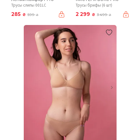
Трусы слипы 001LC
Трусы брифы (6 шт)
285
2 299
₴
₴
599
3 499
₴
₴