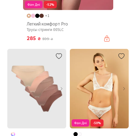
Фан Дні
-52%
+1
Легкий комфорт Pro
Трусы стринги 005LC
285
₴
599
₴
Фан Дні
-50%