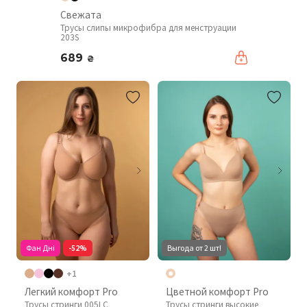
Свежата
Трусы слипы микрофибра для менструации
203S
689
₴
Фан Дні
-52%
Выгода от 2 шт!
+1
Легкий комфорт Pro
Цветной комфорт Pro
Трусы стринги 005LC
Трусы стринги высокие