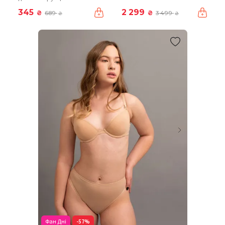
345
2 299
₴
₴
689
3 499
₴
₴
Фан Дні
-57%