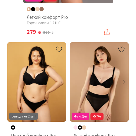
Легкий комфорт Pro
Трусы слипы 121LC
279
₴
649
₴
Выгода от 2 шт!
Фан Дні
-57%
Цветной комфорт Pro
Легкий комфорт Pro