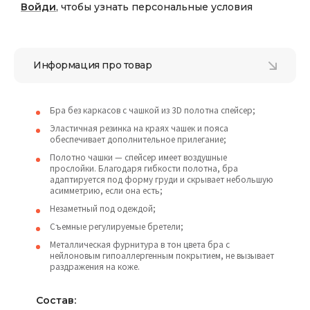
Войди
, чтобы узнать персональные условия
Информация про товар
Бра без каркасов с чашкой из 3D полотна спейсер;
Эластичная резинка на краях чашек и пояса
обеспечивает дополнительное прилегание;
Полотно чашки — спейсер имеет воздушные
прослойки. Благодаря гибкости полотна, бра
адаптируется под форму груди и скрывает небольшую
асимметрию, если она есть;
Незаметный под одеждой;
Съемные регулируемые бретели;
Металлическая фурнитура в тон цвета бра с
нейлоновым гипоаллергенным покрытием, не вызывает
раздражения на коже.
Состав: