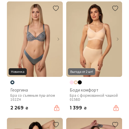
Новинка
Выгода от 2 шт!
Георгина
Боди комфорт
Бра со съемным пуш-апом
Бра с формованной чашкой
102ZH
015BD
2 269
1 399
₴
₴