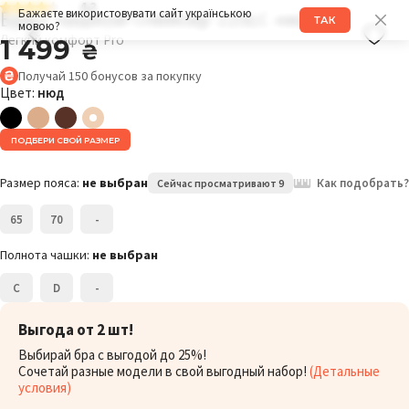
4.3
Бра с чашкой спейсер 115LC нюд
Бажаєте використовувати сайт українською
ТАК
мовою?
Легкий комфорт Pro
1 499
₴
Получай
150
бонусов
за покупку
Цвет:
нюд
ПОДБЕРИ СВОЙ РАЗМЕР
Размер пояса:
не выбран
Как подобрать?
Сейчас просматривают 9
65
70
-
Полнота чашки:
не выбран
C
D
-
Выгода от 2 шт!
Выбирай бра с выгодой до 25%!
Сочетай разные модели в свой выгодный набор!
(Детальные
условия)