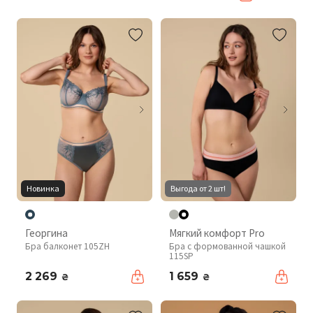
Новинка
Выгода от 2 шт!
Георгина
Мягкий комфорт Pro
Бра балконет 105ZH
Бра с формованной чашкой
115SP
2 269
1 659
₴
₴