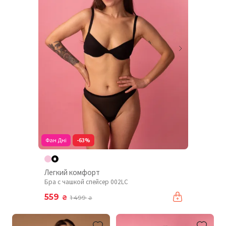
Фан Дні
-63%
Легкий комфорт
Бра с чашкой спейсер 002LC
559
₴
1 499
₴