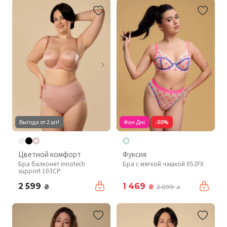
Выгода от 2 шт!
Фан Дні
-30%
Цветной комфорт
Фуксия
Бра балконет innotech
Бра с мягкой чашкой 052FX
support 103CP
2 599
1 469
₴
₴
2 099
₴