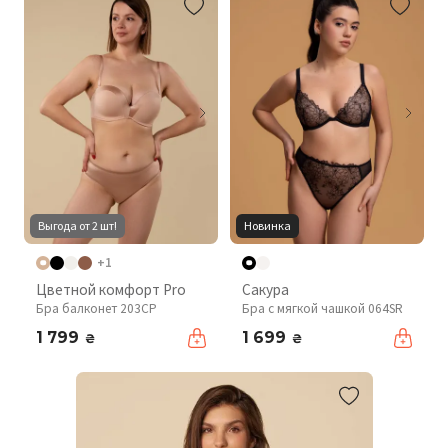
Выгода от 2 шт!
Новинка
+1
Цветной комфорт Pro
Сакура
Бра балконет 203CP
Бра с мягкой чашкой 064SR
1 799
1 699
₴
₴