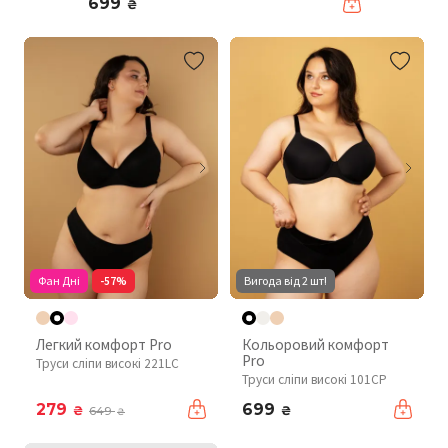
699
₴
Фан Дні
-57%
Вигода від 2 шт!
Легкий комфорт Pro
Кольоровий комфорт
Pro
Труси сліпи високі 221LC
Труси сліпи високі 101CP
279
699
₴
₴
649
₴