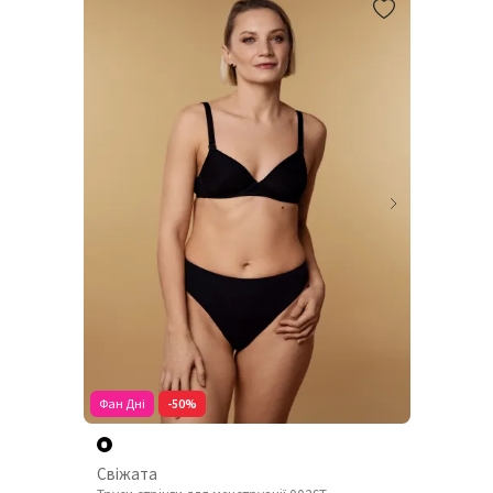
Фан Дні
-50%
Свіжата