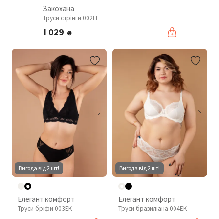
Закохана
Труси стрінги 002LT
1 029
₴
Вигода від 2 шт!
Вигода від 2 шт!
Елегант комфорт
Елегант комфорт
Труси бріфи 003EK
Труси бразиліана 004EK