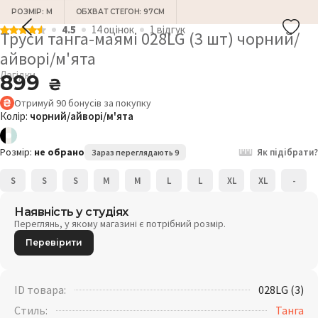
РОЗМІР: M
ОБХВАТ СТЕГОН: 97СМ
4.5
14 оцiнок
1 відгук
Труси танга-маямі 028LG (3 шт) чорний/
айворі/м'ята
Лагідки
899
₴
Отримуй
90
бонусів
за покупку
Колір:
чорний/айворі/м'ята
Розмір:
не обрано
Як підібрати?
Зараз переглядають 9
S
S
S
M
M
L
L
XL
XL
-
Наявність у студіях
Переглянь, у якому магазині є потрібний розмір.
Перевірити
ID товара:
028LG (3)
Стиль:
Танга