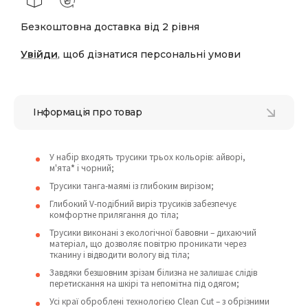
Безкоштовна доставка від 2 рівня
Увійди
, щоб дізнатися персональні умови
Інформація про товар
У набір входять трусики трьох кольорів: айворі,
м'ята
*
і чорний;
Трусики танга-маямі із глибоким вирізом;
Глибокий V-подібний виріз трусиків забезпечує
комфортне прилягання до тіла;
Трусики виконані з екологічної бавовни – дихаючий
матеріал, що дозволяє повітрю проникати через
тканину і відводити вологу від тіла;
Завдяки безшовним зрізам білизна не залишає слідів
перетискання на шкірі та непомітна під одягом;
Усі краї оброблені технологією Clean Cut – з обрізними