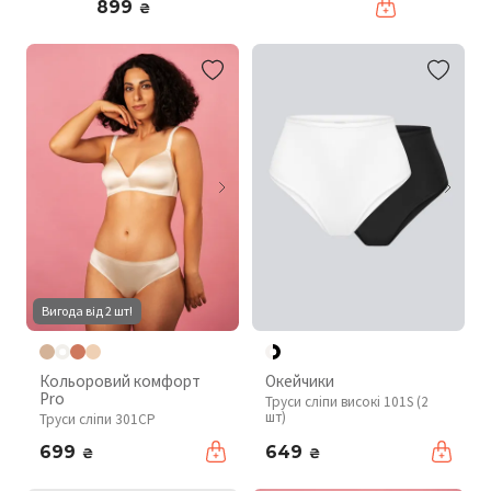
899
₴
Вигода від 2 шт!
Кольоровий комфорт
Окейчики
Pro
Труси сліпи високі 101S (2
шт)
Труси сліпи 301CP
699
649
₴
₴