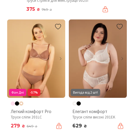
Труси стрінги для менструації 002ST
375
₴
749
₴
Фан Дні
-57%
Вигода від 2 шт!
Легкий комфорт Pro
Елегант комфорт
Труси сліпи 201LC
Труси сліпи високі 201EK
279
629
₴
₴
649
₴