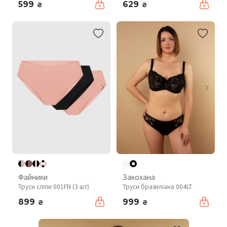
599
629
₴
₴
Файники
Закохана
Труси сліпи 001FN (3 шт)
Труси бразиліана 004LT
899
999
₴
₴