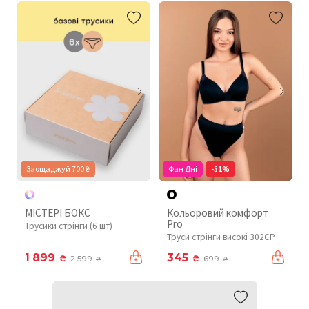
Заощаджуй 700 ₴
Фан Дні
-51%
МІСТЕРІ БОКС
Кольоровий комфорт
Pro
Трусики стрінги (6 шт)
Труси стрінги високі 302CP
1 899
345
₴
₴
2 599
699
₴
₴