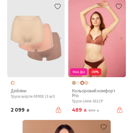
Фан Дні
-30%
Дейліки
Кольоровий комфорт
Pro
Труси шорти 009DE (3 шт)
Труси сліпи 301CP
2 099
489
₴
₴
699
₴