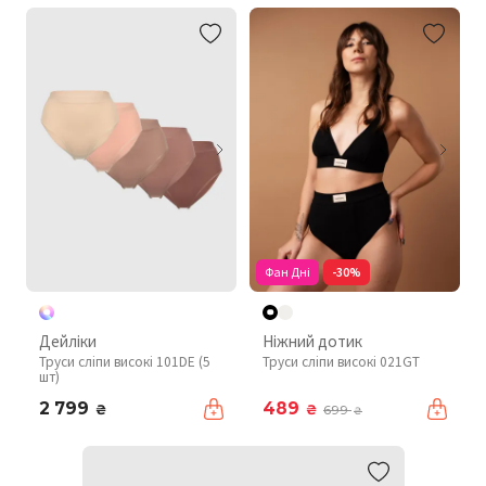
Фан Дні
-30%
Дейліки
Ніжний дотик
Труси сліпи високі 101DE (5
Труси сліпи високі 021GT
шт)
2 799
489
₴
₴
699
₴