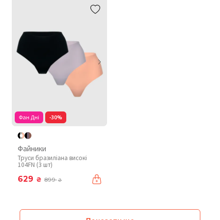
Фан Дні
-30%
Файники
Труси бразиліана високі
104FN (3 шт)
629
₴
899
₴