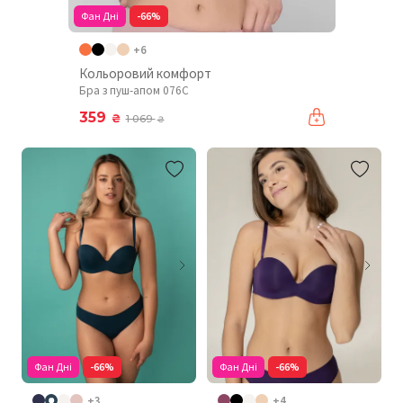
Фан Дні
-66%
+6
Кольоровий комфорт
Бра з пуш-апом 076C
359
₴
1 069
₴
Фан Дні
-66%
Фан Дні
-66%
+3
+4