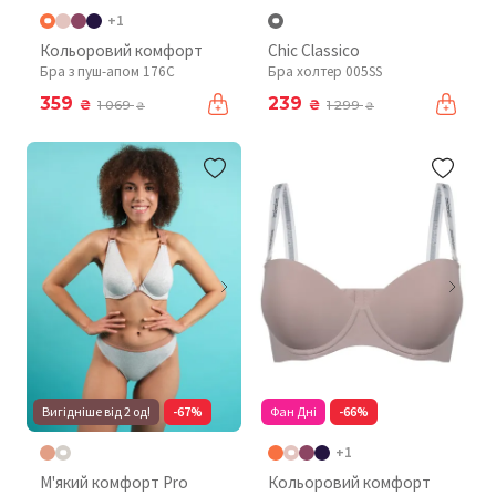
+1
Кольоровий комфорт
Chic Classico
Бра з пуш-апом 176C
Бра холтер 005SS
359
239
₴
₴
1 069
1 299
₴
₴
Вигідніше від 2 од!
-67%
Фан Дні
-66%
+1
М'який комфорт Pro
Кольоровий комфорт