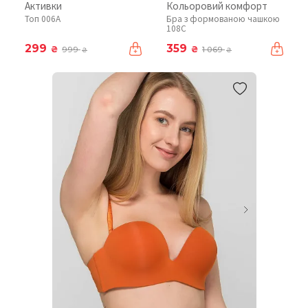
Активки
Кольоровий комфорт
Топ 006A
Бра з формованою чашкою
108C
299
359
₴
₴
999
1 069
₴
₴