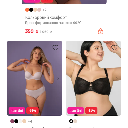
+2
Кольоровий комфорт
Бра з формованою чашкою 002C
359
₴
1 069
₴
Фан Дні
-66%
Фан Дні
-51%
+4