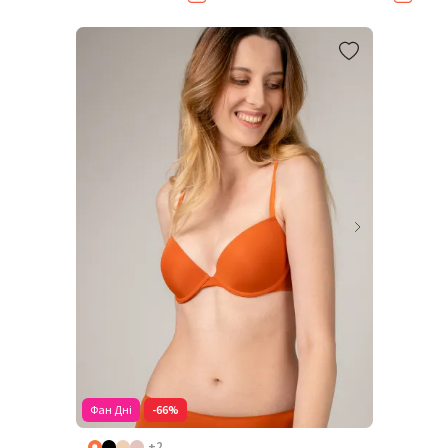
Фан Дні
-66%
+2