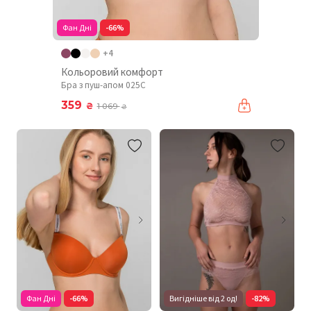
Фан Дні
-66%
+4
Кольоровий комфорт
Бра з пуш-апом 025C
359
₴
1 069
₴
Фан Дні
-66%
Вигідніше від 2 од!
-82%