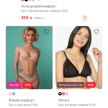
Кольоровий комфорт
Бра з формованою чашкою 002C
359
₴
1 069
₴
Фан Дні
-47%
Вигідніше від 2 од!
-82%
М'який комфорт
Flirtare
Бра з пуш-апом 076S
Бра з м'якою чашкою 015F