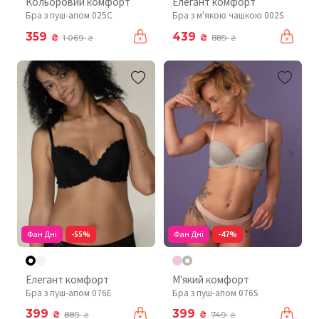
Кольоровий комфорт
Елегант комфорт
Бра з пуш-апом 025C
Бра з м'якою чашкою 002S
359
439
₴
₴
1 069
889
₴
₴
Фан Дні
-55%
Фан Дні
-47%
Елегант комфорт
М'який комфорт
Бра з пуш-апом 076Е
Бра з пуш-апом 076S
399
399
₴
₴
889
749
₴
₴