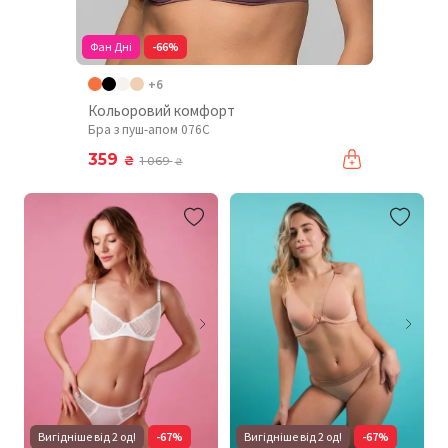
Фан Дні
-66%
+6
Кольоровий комфорт
Бра з пуш-апом 076C
359
₴
1 069
₴
Вигідніше від 2 од!
-67%
Вигідніше від 2 од!
-67%