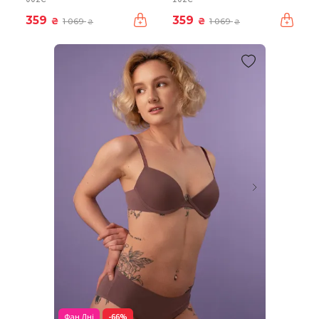
359
359
₴
₴
1 069
1 069
₴
₴
Фан Дні
-66%