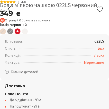
4.6
Бра з м'якою чашкою 022LS червоний
Ласка
349
₴
Отримуй
0
бонусів
за покупку
Колір:
червоний
ID товара:
022LS
Стиль:
Бра
Колекція:
Ласка
Фактура:
Мереживне
Доставка
Нова Пошта
До відділення - 99
₴
На поштомат - 99
₴