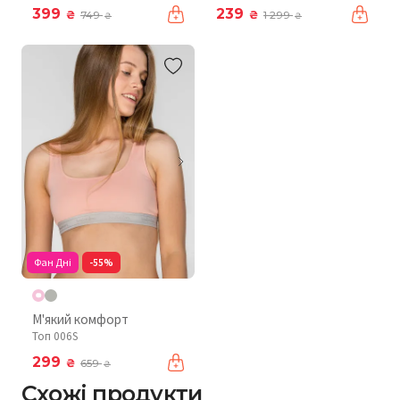
399
239
₴
₴
749
1 299
₴
₴
Фан Дні
-55%
М'який комфорт
Топ 006S
299
₴
659
₴
Схожі продукти