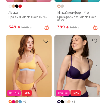
Ласка
М'який комфорт Pro
Бра з м'якою чашкою 022LS
Бра з формованою чашкою
017SP
349
399
₴
₴
1 069
1 199
₴
₴
Фан Дні
-70%
Фан Дні
-66%
+1
+5