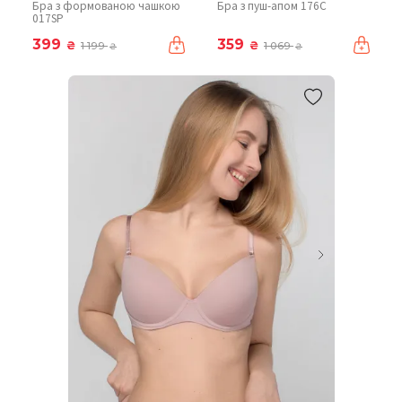
Бра з формованою чашкою
Бра з пуш-апом 176C
017SP
399
359
₴
₴
1 199
1 069
₴
₴