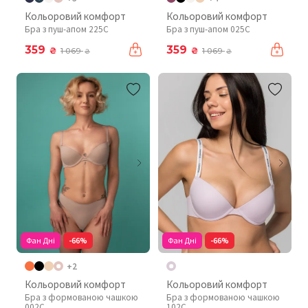
Кольоровий комфорт
Кольоровий комфорт
Бра з пуш-апом 225C
Бра з пуш-апом 025C
359
359
₴
₴
1 069
1 069
₴
₴
Фан Дні
-66%
Фан Дні
-66%
+2
Кольоровий комфорт
Кольоровий комфорт
Бра з формованою чашкою
Бра з формованою чашкою
002C
102C