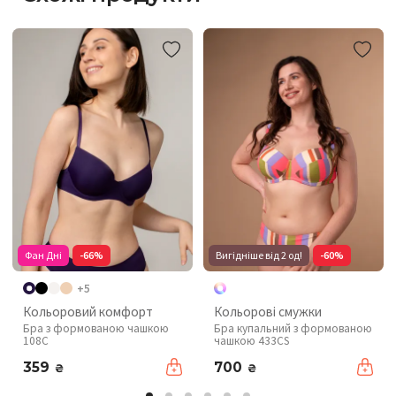
Фан Дні
-66%
Вигідніше від 2 од!
-60%
+5
Кольоровий комфорт
Кольорові смужки
Бра з формованою чашкою
Бра купальний з формованою
108C
чашкою 433CS
359
700
₴
₴