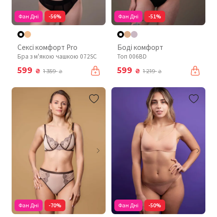
Фан Дні
-56%
Фан Дні
-51%
Сексі комфорт Pro
Боді комфорт
Бра з м'якою чашкою 072SC
Топ 006BD
599
599
₴
₴
1 359
1 219
₴
₴
Фан Дні
-70%
Фан Дні
-50%