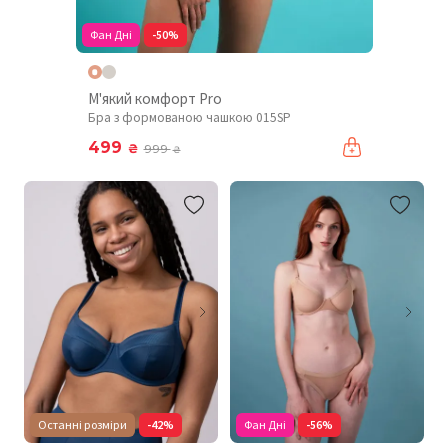
Фан Дні
-50%
М'який комфорт Pro
Бра з формованою чашкою 015SP
499
₴
999
₴
Останні розміри
-42%
Фан Дні
-56%