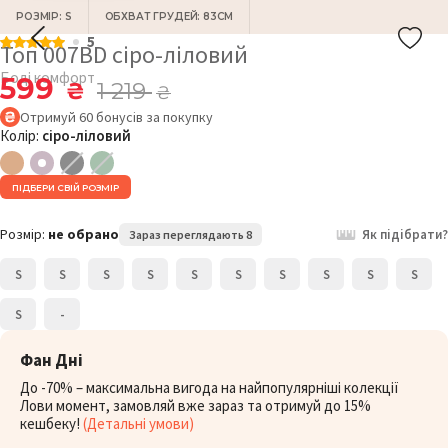
РОЗМІР: S
ОБХВАТ ГРУДЕЙ: 83СМ
5
Топ 007BD сіро-ліловий
Боді комфорт
599
₴
1 219
₴
Отримуй
60
бонусів
за покупку
Колір:
сіро-ліловий
ПІДБЕРИ СВІЙ РОЗМІР
Розмір:
не обрано
Як підібрати?
Зараз переглядають 8
S
S
S
S
S
S
S
S
S
S
S
-
Фан Дні
До -70% – максимальна вигода на найпопулярніші колекції
Лови момент, замовляй вже зараз та отримуй до 15%
кешбеку!
(Детальні умови)