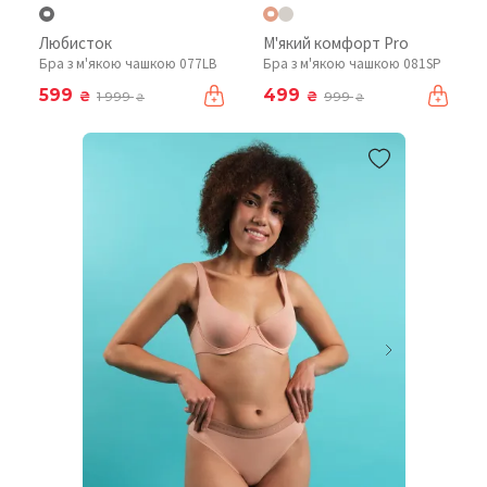
Любисток
М'який комфорт Pro
Бра з м'якою чашкою 077LB
Бра з м'якою чашкою 081SP
599
499
₴
₴
1 999
999
₴
₴