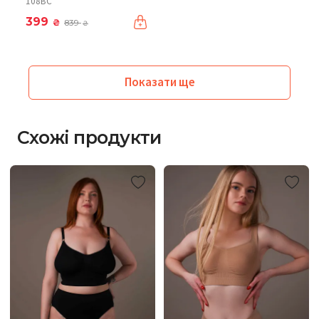
108BC
399
₴
839
₴
Показати ще
Схожі продукти