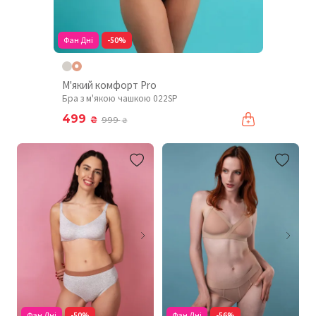
Фан Дні
-50%
М'який комфорт Pro
Бра з м'якою чашкою 022SP
499
₴
999
₴
Фан Дні
-50%
Фан Дні
-56%