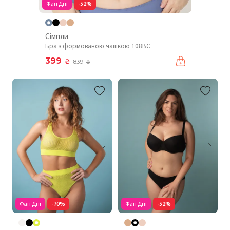
Фан Дні
-52%
Сімпли
Бра з формованою чашкою 108BC
399
₴
839
₴
Фан Дні
-70%
Фан Дні
-52%