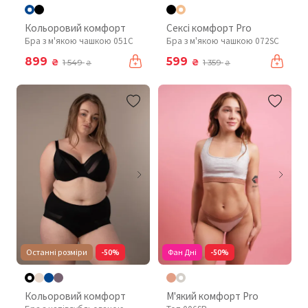
Кольоровий комфорт
Сексі комфорт Pro
Бра з м'якою чашкою 051C
Бра з м'якою чашкою 072SC
899
599
₴
₴
1 549
1 359
₴
₴
Останні розміри
-50%
Фан Дні
-50%
Кольоровий комфорт
М'який комфорт Pro