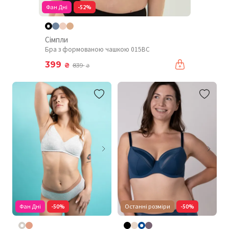
Фан Дні
-52%
Сімпли
Бра з формованою чашкою 015BC
399
₴
839
₴
Фан Дні
-50%
Останні розміри
-50%