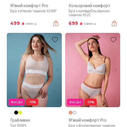
М'який комфорт Pro
Кольоровий комфорт
Бра з м'якою чашкою 024SP
Бра з напівдубльованою
чашкою 052C
499
699
₴
₴
999
1 399
₴
₴
Фан Дні
-70%
Фан Дні
-50%
Грайливки
М'який комфорт Pro
Топ 006PL
Бра з формованою чашкою