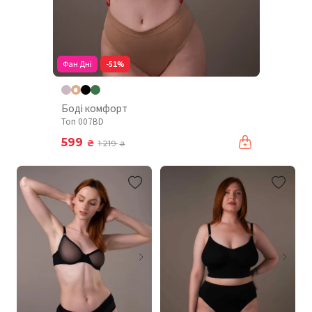
Фан Дні
-51%
Боді комфорт
Топ 007BD
599
₴
1 219
₴