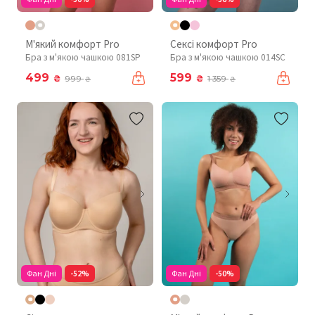
М'який комфорт Pro
Сексі комфорт Pro
Бра з м'якою чашкою 081SP
Бра з м'якою чашкою 014SC
499
599
₴
₴
999
1 359
₴
₴
Фан Дні
-52%
Фан Дні
-50%