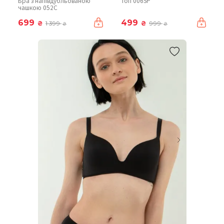
Бра з напівдубльованою
Топ 006SP
чашкою 052C
699
499
₴
₴
1 399
999
₴
₴