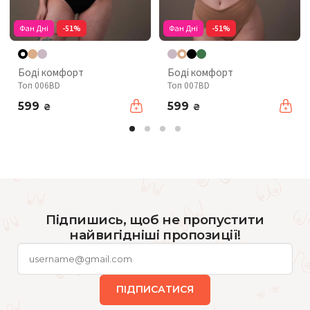
Фан Дні
-51%
Фан Дні
-51%
Боді комфорт
Боді комфорт
Топ 006BD
Топ 007BD
599
599
₴
₴
Підпишись, щоб не пропустити
найвигідніші пропозиції!
ПІДПИСАТИСЯ