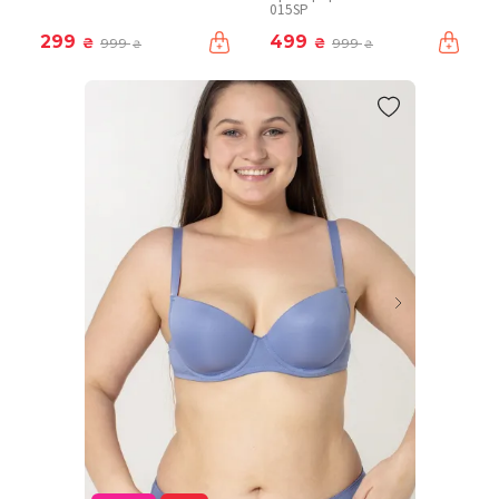
015SP
299
499
₴
₴
999
999
₴
₴