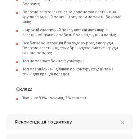
бретелях;
Полотно виготовляється за допомогою плетіння на
круглов'язальній машині, тому топи не мають бокових
швів;
Широкий еластичний пояс у вигляді двох шарів
еластичної тканини робить бра невідчутним на тілі;
Особлива конструкція бра чудово розділяє груди.
Полотно еластичне, тому бра чудово вмістить груди
різного розміру;
Топ не має застібок та фурнітури;
Топ має ущільнені ділянки по контуру грудей та на
спині для кращої посадки.
Cклад:
Тканина: 93% поліамід, 7% еластан.
Рекомендації по догляду