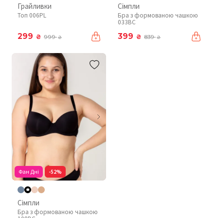
Грайливки
Сімпли
Топ 006PL
Бра з формованою чашкою
033BC
299
399
₴
₴
999
839
₴
₴
Фан Дні
-52%
Сімпли
Бра з формованою чашкою