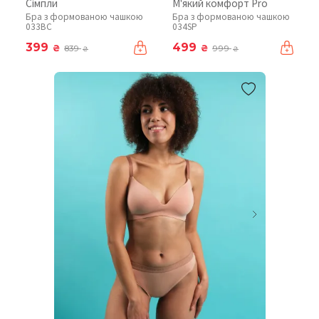
Сімпли
М'який комфорт Pro
Бра з формованою чашкою
Бра з формованою чашкою
033BC
034SP
399
499
₴
₴
839
999
₴
₴