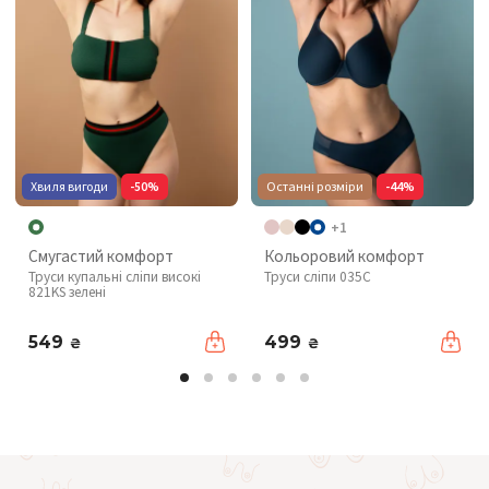
Хвиля вигоди
-50%
Останні розміри
-44%
+1
Смугастий комфорт
Кольоровий комфорт
Труси купальні сліпи високі
Труси сліпи 035C
821KS зелені
549
499
₴
₴