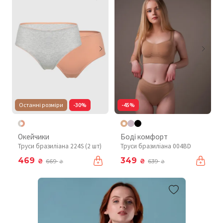
Останні розміри
-30%
-45%
Окейчики
Боді комфорт
Труси бразиліана 224S (2 шт)
Труси бразиліана 004BD
469
349
₴
₴
669
639
₴
₴