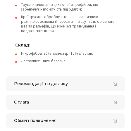
Трусики виконані з дихаючої мікрофібри, що
забезпечує непомітність під одягом;
Краї трусиків оброблені тонкою еластичною
резинкою, основна її перевага — відсутність об'ємного
шва та рельєфів, що мінімізує травмування і
подразнення шкіри.
Склад:
Мікрофібра: 90% поліестер, 10% еластан;
Ластовиця: 100% бавовна.
Рекомендації по догляду
Оплата
Обмін і повернення