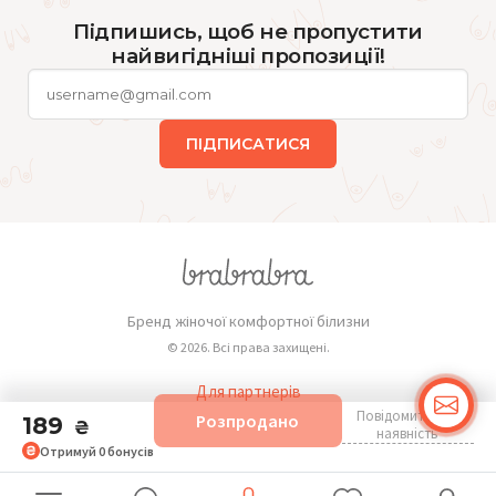
Підпишись, щоб не пропустити
найвигідніші пропозиції!
ПІДПИСАТИСЯ
Бренд жіночої комфортної білизни
© 2026. Всі права захищені.
Для партнерів
Повідомити про
Розпродано
189
Публічна оферта
₴
наявність
Отримуй
0
бонусів