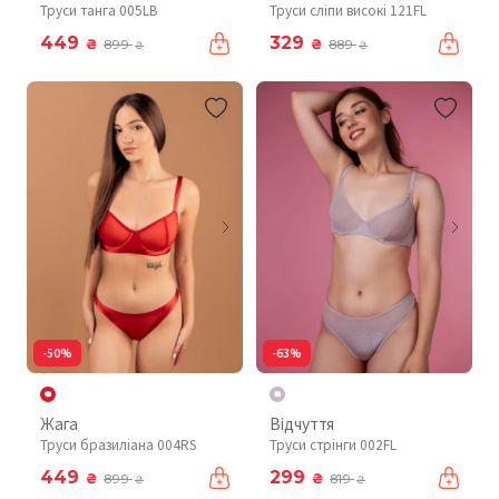
Труси танга 005LB
Труси сліпи високі 121FL
449
329
₴
₴
899
889
₴
₴
-50%
-63%
Жага
Відчуття
Труси бразиліана 004RS
Труси стрінги 002FL
449
299
₴
₴
899
819
₴
₴