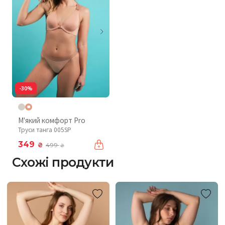
-30%
М'який комфорт Pro
Труси танга 005SP
349
₴
499
₴
Схожі продукти