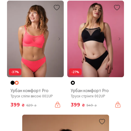
-37%
-27%
Урбан комфорт Pro
Урбан комфорт Pro
Труси сліпи високі 001UP
Труси стрінги 002UP
399
399
₴
₴
629
549
₴
₴