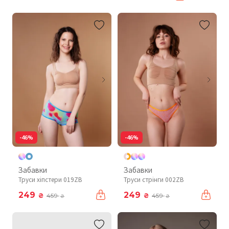
-46%
-46%
Забавки
Забавки
Труси хіпстери 019ZB
Труси стрінги 002ZB
249
249
₴
₴
459
459
₴
₴