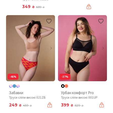
349
₴
639
₴
-46%
-37%
Забавки
Урбан комфорт Pro
Труси сліпи високі 021ZB
Труси сліпи високі 001UP
249
399
₴
₴
459
629
₴
₴