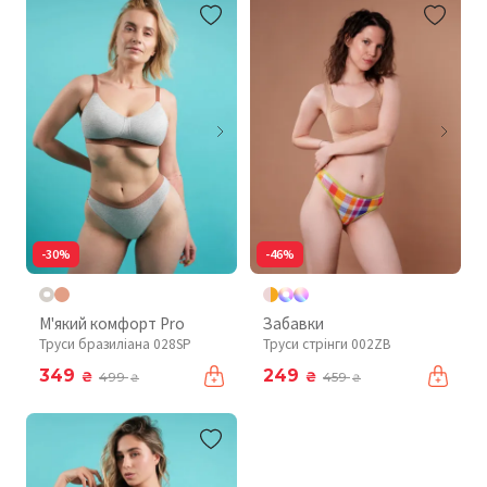
-30%
-46%
М'який комфорт Pro
Забавки
Труси бразиліана 028SP
Труси стрінги 002ZB
349
249
₴
₴
499
459
₴
₴