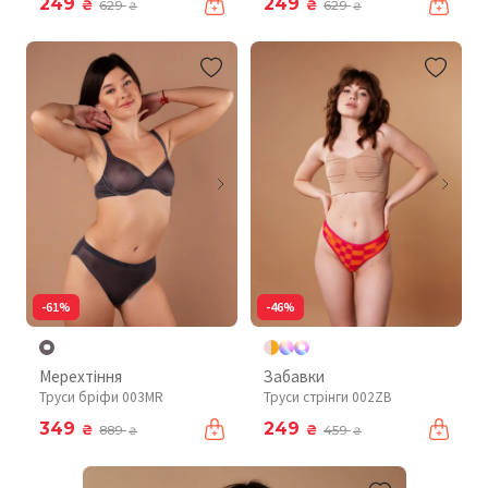
249
249
₴
₴
629
629
₴
₴
-61%
-46%
Мерехтіння
Забавки
Труси бріфи 003MR
Труси стрінги 002ZB
349
249
₴
₴
889
459
₴
₴