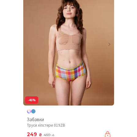
-46%
Забавки
Труси хіпстери 019ZB
249
₴
459
₴