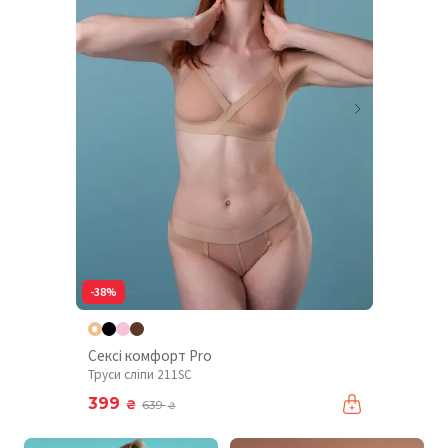
-38%
Сексі комфорт Pro
Труси сліпи 211SC
399
₴
639
₴