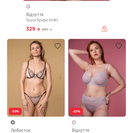
Відчуття
Труси бріфи 004FL
329
₴
889
₴
-50%
-63%
Любисток
Відчуття