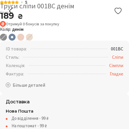
5
Труси сліпи 001BC денім
Сімпли
189
₴
Отримуй
0
бонусів
за покупку
Колір:
денім
ID товара:
001BC
Стиль:
Сліпи
Колекція:
Сімпли
Фактура:
Гладке
Доставка
Нова Пошта
До відділення - 99
₴
На поштомат - 99
₴