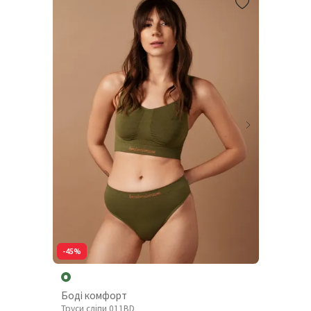
-45%
Боді комфорт
Труси сліпи 011BD