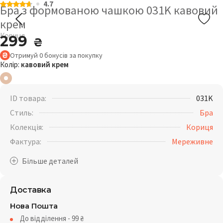
4.7
Бра з формованою чашкою 031K кавовий
крем
Кориця
299
₴
Отримуй
0
бонусів
за покупку
Колір:
кавовий крем
ID товара:
031K
Стиль:
Бра
Колекція:
Кориця
Фактура:
Мереживне
Доставка
Нова Пошта
До відділення - 99
₴