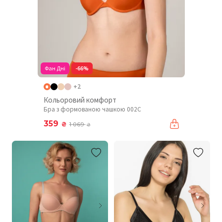
Фан Дні
-66%
+2
Кольоровий комфорт
Бра з формованою чашкою 002C
359
₴
1 069
₴