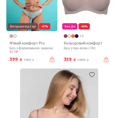
Вигідніше від 2 од!
-67%
Фан Дні
-66%
+1
М'який комфорт Pro
Кольоровий комфорт
Бра з формованою чашкою
Бра з пуш-апом 176C
017SP
399
359
₴
₴
1 199
1 069
₴
₴