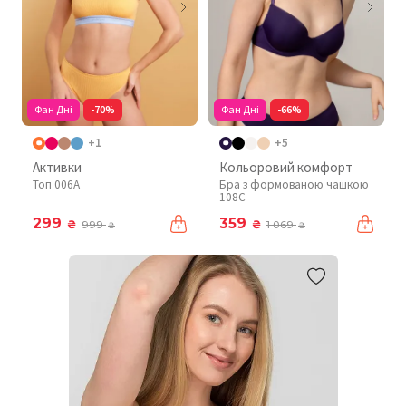
Фан Дні
-70%
Фан Дні
-66%
+1
+5
Активки
Кольоровий комфорт
Топ 006A
Бра з формованою чашкою
108C
299
359
₴
₴
999
1 069
₴
₴