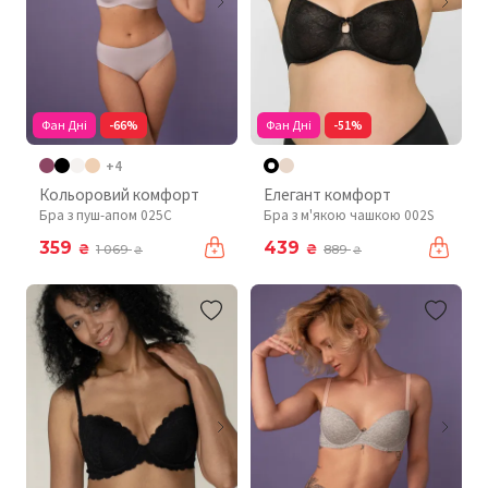
Фан Дні
-66%
Фан Дні
-51%
+4
Кольоровий комфорт
Елегант комфорт
Бра з пуш-апом 025C
Бра з м'якою чашкою 002S
359
439
₴
₴
1 069
889
₴
₴