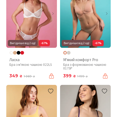
Вигідніше від 2 од!
-67%
Вигідніше від 2 од!
-67%
Ласка
М'який комфорт Pro
Бра з м'якою чашкою 022LS
Бра з формованою чашкою
017SP
349
399
₴
₴
1 069
1 199
₴
₴