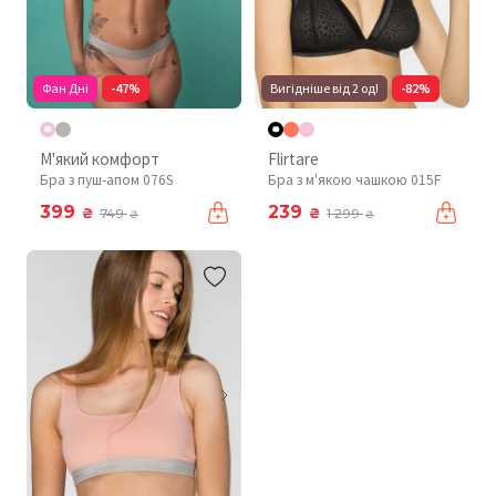
Фан Дні
-47%
Вигідніше від 2 од!
-82%
М'який комфорт
Flirtare
Бра з пуш-апом 076S
Бра з м'якою чашкою 015F
399
239
₴
₴
749
1 299
₴
₴