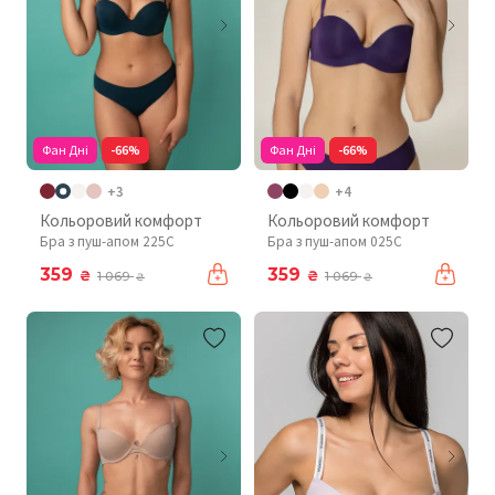
Фан Дні
-66%
Фан Дні
-66%
+3
+4
Кольоровий комфорт
Кольоровий комфорт
Бра з пуш-апом 225C
Бра з пуш-апом 025C
359
359
₴
₴
1 069
1 069
₴
₴