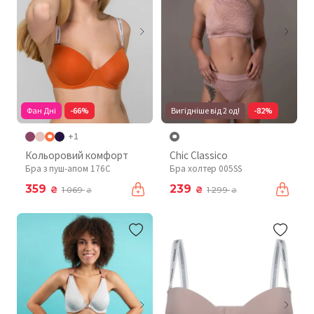
Фан Дні
-66%
Вигідніше від 2 од!
-82%
+1
Кольоровий комфорт
Chic Classico
Бра з пуш-апом 176C
Бра холтер 005SS
359
239
₴
₴
1 069
1 299
₴
₴