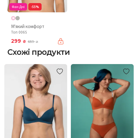
Фан Дні
-55%
М'який комфорт
Топ 006S
299
₴
659
₴
Схожі продукти