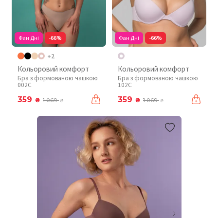
Фан Дні
-66%
Фан Дні
-66%
+2
Кольоровий комфорт
Кольоровий комфорт
Бра з формованою чашкою
Бра з формованою чашкою
002C
102C
359
359
₴
₴
1 069
1 069
₴
₴