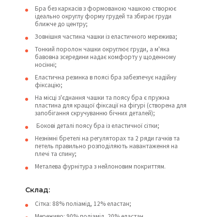
Бра без каркасів з формованою чашкою створює
ідеально округлу форму грудей та збирає груди
ближче до центру;
Зовнішня частина чашки із еластичного мережива;
Тонкий поролон чашки округлює груди, а м'яка
бавовна зсередини надає комфорту у щоденному
носінні;
Еластична резинка в поясі бра забезпечує надійну
фіксацію;
На місці з'єднання чашки та поясу бра є пружна
пластина для кращої фіксації на фігурі (створена для
запобігання скручуванню бічних деталей);
Бокові деталі поясу бра із еластичної сітки;
Незнімні бретелі на регуляторах та 2 ряди гачків та
петель правильно розподіляють навантаження на
плечі та спину;
Металева фурнітура з нейлоновим покриттям.
Склад:
Сітка: 88% поліамід, 12% еластан;
Мереживо: 90% поліамід, 20% еластан.