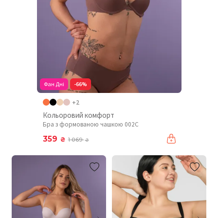
Фан Дні
-66%
+2
Кольоровий комфорт
Бра з формованою чашкою 002C
359
₴
1 069
₴