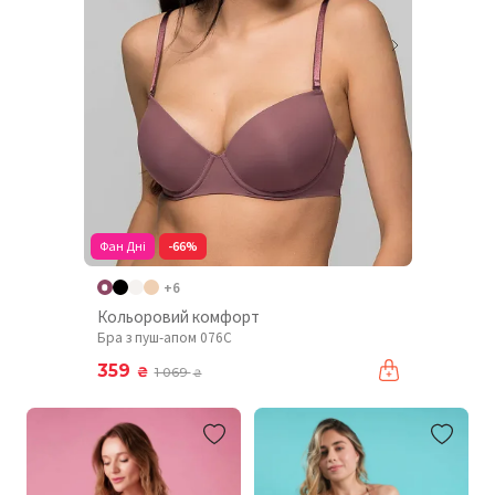
Фан Дні
-66%
+6
Кольоровий комфорт
Бра з пуш-апом 076C
359
₴
1 069
₴