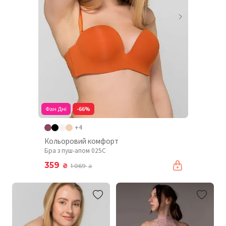
Фан Дні
-66%
+4
Кольоровий комфорт
Бра з пуш-апом 025C
359
₴
1 069
₴