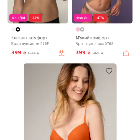
Фан Дні
-55%
Фан Дні
-47%
Елегант комфорт
М'який комфорт
Бра з пуш-апом 076Е
Бра з пуш-апом 076S
399
399
₴
₴
889
749
₴
₴