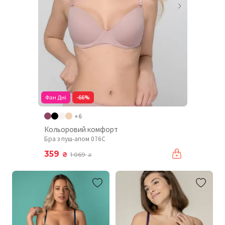
Фан Дні
-66%
+6
Кольоровий комфорт
Бра з пуш-апом 076C
359
₴
1 069
₴