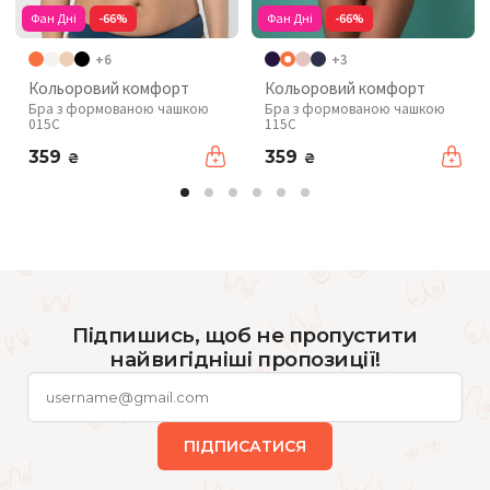
Фан Дні
-66%
Фан Дні
-66%
+6
+3
Кольоровий комфорт
Кольоровий комфорт
Бра з формованою чашкою
Бра з формованою чашкою
015C
115C
359
359
₴
₴
Підпишись, щоб не пропустити
найвигідніші пропозиції!
ПІДПИСАТИСЯ