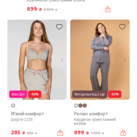
Комбінезон трикотажний 608RW
899
₴
2 599
₴
Фан Дні
-50%
Вигідніше від 2 од!
-55%
М'який комфорт
Релакс комфорт
Шорти 123S
Кардиган трикотажний
669RW
285
899
₴
₴
569
1 999
₴
₴