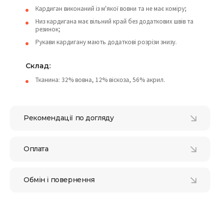
Кардиган виконаний із м'якої вовни та не має коміру;
Низ кардигана має вільний край без додаткових швів та
резинок;
Рукави кардигану мають додаткові розрізи знизу.
Склад:
Тканина: 32% вовна, 12% віскоза, 56% акрил.
Рекомендації по догляду
Оплата
Обмін і повернення