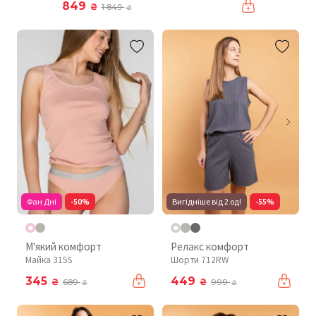
849
₴
1 849
₴
Фан Дні
-50%
Вигідніше від 2 од!
-55%
М'який комфорт
Релакс комфорт
Майка 315S
Шорти 712RW
345
449
₴
₴
689
999
₴
₴