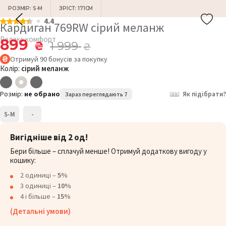
РОЗМІР: S-M
ЗРІСТ: 171СМ
4.4
Кардиган 769RW сірий меланж
Релакс комфорт
899
₴
1 999
₴
Отримуй
90
бонусів
за покупку
Колір:
сірий меланж
Розмір:
не обрано
Як підібрати?
Зараз переглядають 7
S-M
-
Вигідніше від 2 од!
Бери більше – сплачуй менше! Отримуй додаткову вигоду у
кошику:
2 одиниці –
5%
3 одиниці –
10%
4 і більше –
15%
(Детальні умови)