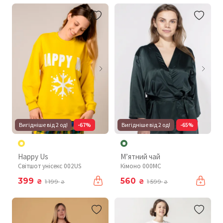
Вигідніше від 2 од!
-67%
Вигідніше від 2 од!
-65%
Happy Us
М’ятний чай
Світшот унісекс 002US
Кімоно 000MC
399
560
₴
₴
1 199
1 599
₴
₴