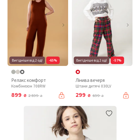
Вигідніше від 2 од!
-65%
Вигідніше від 2 од!
-57%
Релакс комфорт
Лінива вечеря
Комбінезон 708RW
Штани дитячі 030LV
899
299
₴
₴
2 599
699
₴
₴