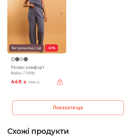
Вигідніше від 2 од!
-55%
Релакс комфорт
Майка 770RW
449
₴
999
₴
Показати ще
Схожі продукти