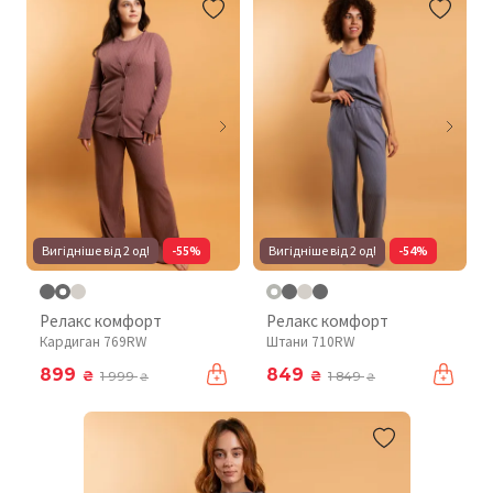
Вигідніше від 2 од!
-55%
Вигідніше від 2 од!
-54%
Релакс комфорт
Релакс комфорт
Кардиган 769RW
Штани 710RW
899
849
₴
₴
1 999
1 849
₴
₴