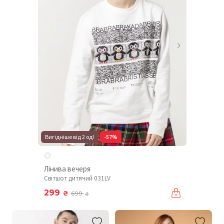
Вигідніше від 2 од!
-57%
Лінива вечеря
Світшот дитячий 031LV
299
₴
699
₴