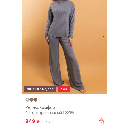
Вигідніше від 2 од!
-54%
Релакс комфорт
Світшот трикотажний 602RW
849
₴
1 849
₴