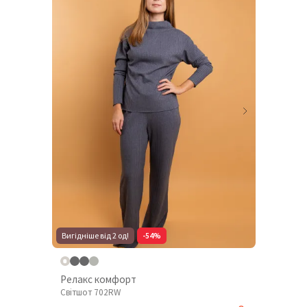
Вигідніше від 2 од!
-54%
Релакс комфорт
Світшот 702RW