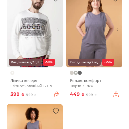
Вигідніше від 2 од!
-58%
Вигідніше від 2 од!
-55%
Лінива вечеря
Релакс комфорт
Світшот чоловічий 021LV
Шорти 712RW
399
449
₴
₴
949
999
₴
₴