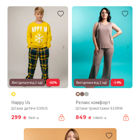
Вигідніше від 2 од!
-60%
Вигідніше від 2 од!
-54%
Happy Us
Релакс комфорт
Штани дитячі 030US
Штани трикотажні 610RW
299
849
₴
₴
749
1 849
₴
₴