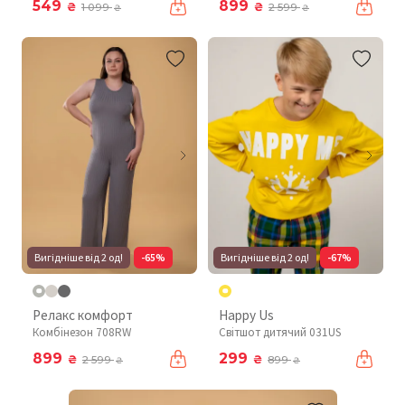
549
899
₴
₴
1 099
2 599
₴
₴
Вигідніше від 2 од!
-65%
Вигідніше від 2 од!
-67%
Релакс комфорт
Happy Us
Комбінезон 708RW
Світшот дитячий 031US
899
299
₴
₴
2 599
899
₴
₴