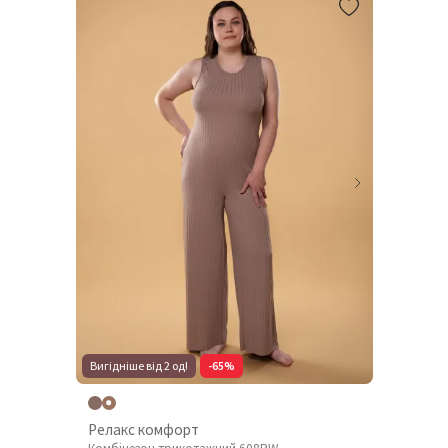
Вигідніше від 2 од!
-65%
Релакс комфорт