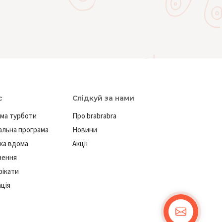
с
Слідкуй за нами
ма турботи
Про brabrabra
льна програма
Новини
ка вдома
Акції
нення
ікати
ація