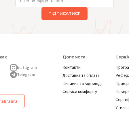
ПІДПИСАТИСЯ
жах
Допомога
Серві
Контакти
Програ
Instagram
Telegram
Доставка та оплата
Рефера
Питання та відповіді
Примір
Сервіси комфорту
Повер
Сертиф
brabrabra
Утиліз