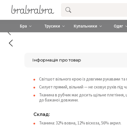
Купити нижню жіночу білизну ❤️ brab
Бра
Трусики
Купальники
Одяг
Інформація про товар
Світшот вільного крою із довгими рукавами та
Силует прямий, вільний — не сковує рухів під ч
Тканина в рубчик має досить щільне плетіння, 
до бажаної довжини.
Склад:
Тканина: 32% вовна, 12% віскоза, 56% акрил.