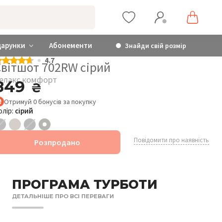
дарунки
Абонементи
Знайди свій розмір
4.7
Світшот 702RW сірий
елакс комфорт
849
₴
Отримуй
0
бонусів
за покупку
олір:
сірий
Повідомити про наявність
Розпродано
ПРОГРАМА ТУРБОТИ
ДЕТАЛЬНІШЕ ПРО ВСІ ПЕРЕВАГИ