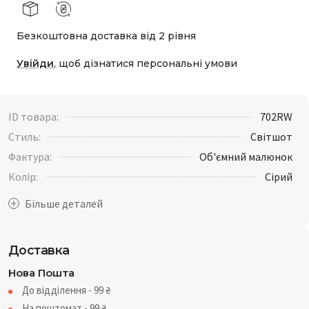
Безкоштовна доставка від 2 рівня
Увійди
, щоб дізнатися персональні умови
ID товара:
702RW
Стиль:
Світшот
Фактура:
Об'ємний малюнок
Колір:
Сірий
Доставка
Нова Пошта
До відділення - 99
₴
На поштомат - 99
₴