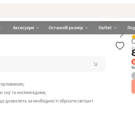
rabra ❤️ Київ та Україна
КОМПЛЕКТИ
Аксесуари
Останній розмір
Outlet
По
Р
К
 горловиною;
ас сну та носіння вдома;
що дозволить за необхідності обрізати світшот