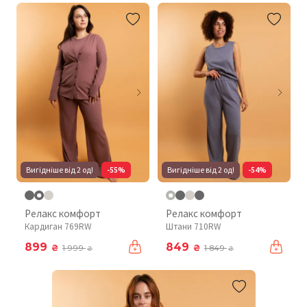
Вигідніше від 2 од!
-55%
Вигідніше від 2 од!
-54%
Релакс комфорт
Релакс комфорт
Кардиган 769RW
Штани 710RW
899
849
₴
₴
1 999
1 849
₴
₴