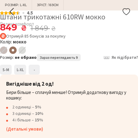
РОЗМІР: L-XL
ЗРІСТ: 169СМ
4.5
Штани трикотажні 610RW мокко
Релакс комфорт
849
₴
1 849
₴
Отримуй
85
бонусів
за покупку
Колір:
мокко
Розмір:
не обрано
Як підібрати?
Зараз переглядають 9
S-M
L-XL
-
Вигідніше від 2 од!
Бери більше – сплачуй менше! Отримуй додаткову вигоду у
кошику:
2 одиниці –
5%
3 одиниці –
10%
4 і більше –
15%
(Детальні умови)