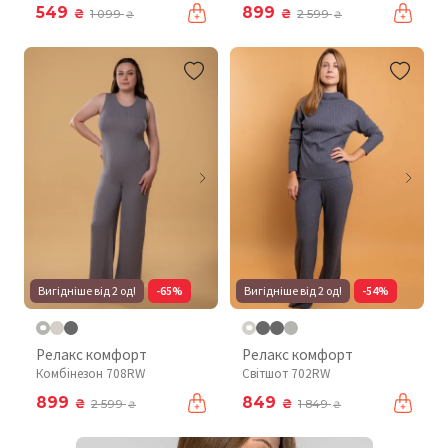
549
899
₴
₴
1 099
2 599
₴
₴
Вигідніше від 2 од!
-65%
Вигідніше від 2 од!
-54%
Релакс комфорт
Релакс комфорт
Комбінезон 708RW
Світшот 702RW
899
849
₴
₴
2 599
1 849
₴
₴