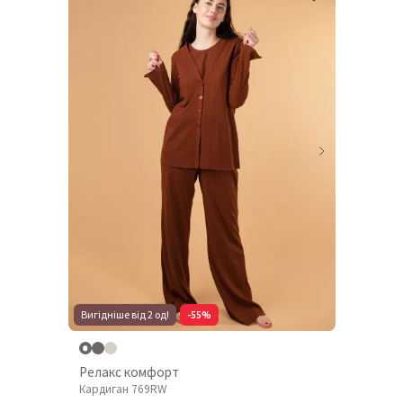
Вигідніше від 2 од!
-55%
Релакс комфорт
Кардиган 769RW