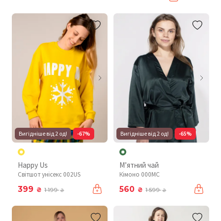
Вигідніше від 2 од!
-67%
Вигідніше від 2 од!
-65%
Happy Us
М’ятний чай
Світшот унісекс 002US
Кімоно 000MC
399
560
₴
₴
1 199
1 599
₴
₴