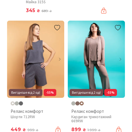
Майка 315S
345
₴
689
₴
Вигідніше від 2 од!
-55%
Вигідніше від 2 од!
-55%
Релакс комфорт
Релакс комфорт
Шорти 712RW
Кардиган трикотажний
669RW
449
899
₴
₴
999
1 999
₴
₴