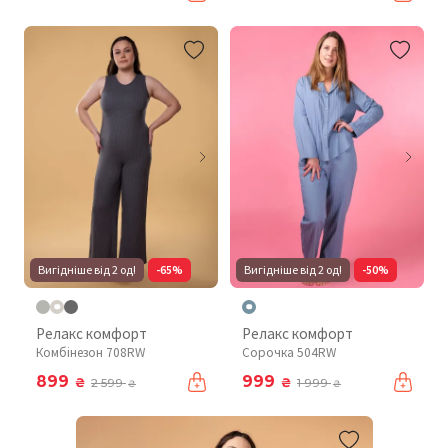
Вигідніше від 2 од!
-65%
Вигідніше від 2 од!
-50%
Релакс комфорт
Релакс комфорт
Комбінезон 708RW
Сорочка 504RW
899
999
₴
₴
2 599
1 999
₴
₴