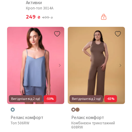
Активки
Кроп-топ 3014A
249
₴
499
₴
Вигідніше від 2 од!
-50%
Вигідніше від 2 од!
-65%
Релакс комфорт
Релакс комфорт
Топ 506RW
Комбінезон трикотажний
608RW