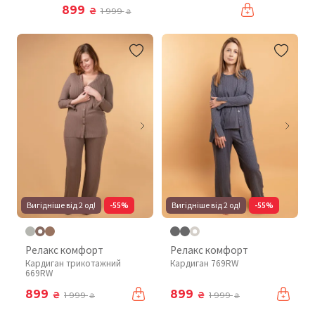
899
₴
1 999
₴
Вигідніше від 2 од!
-55%
Вигідніше від 2 од!
-55%
Релакс комфорт
Релакс комфорт
Кардиган трикотажний
Кардиган 769RW
669RW
899
899
₴
₴
1 999
1 999
₴
₴