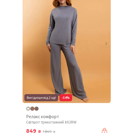
Вигідніше від 2 од!
-54%
Релакс комфорт
Світшот трикотажний 602RW
849
₴
1 849
₴