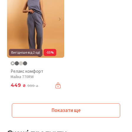
Вигідніше від 2 од!
-55%
Релакс комфорт
Майка 770RW
449
₴
999
₴
Показати ще