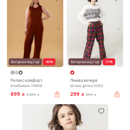
Вигідніше від 2 од!
-65%
Вигідніше від 2 од!
-57%
Релакс комфорт
Лінива вечеря
Комбінезон 708RW
Штани дитячі 030LV
899
299
₴
₴
2 599
699
₴
₴