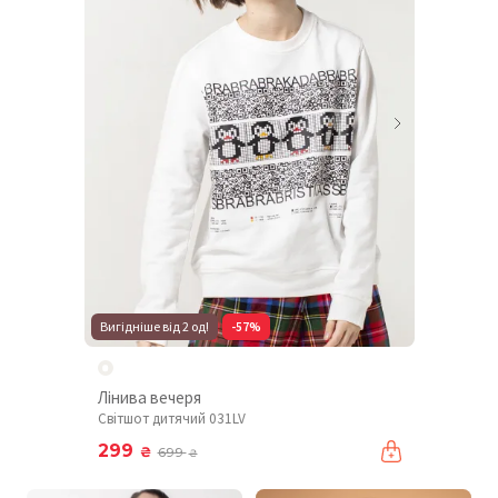
Вигідніше від 2 од!
-57%
Лінива вечеря
Світшот дитячий 031LV
299
₴
699
₴