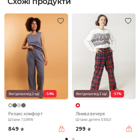
Схожі продукти
Вигідніше від 2 од!
-54%
Вигідніше від 2 од!
-57%
Релакс комфорт
Лінива вечеря
Штани 710RW
Штани дитячі 030LV
849
299
₴
₴