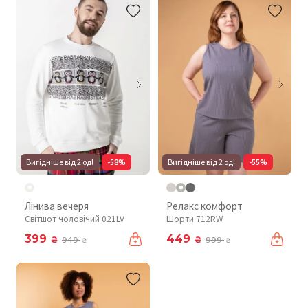
Вигідніше від 2 од!
-58%
Вигідніше від 2 од!
-55%
Лінива вечеря
Релакс комфорт
Світшот чоловічий 021LV
Шорти 712RW
399
449
₴
₴
949
999
₴
₴