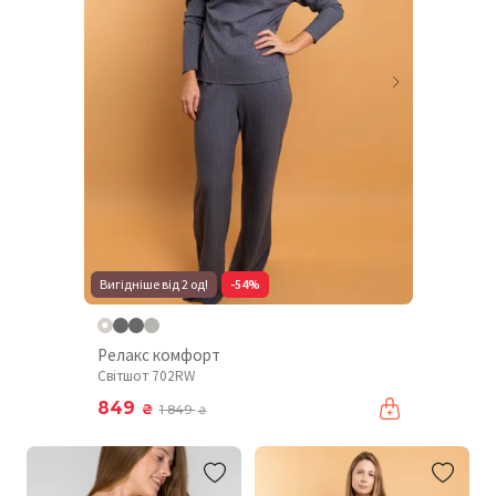
Вигідніше від 2 од!
-54%
Релакс комфорт
Світшот 702RW
849
₴
1 849
₴