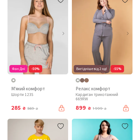
Фан Дні
-50%
Вигідніше від 2 од!
-55%
М'який комфорт
Релакс комфорт
Шорти 123S
Кардиган трикотажний
669RW
285
899
₴
₴
569
1 999
₴
₴