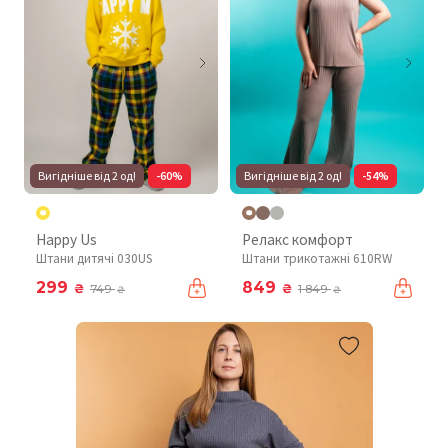
Вигідніше від 2 од!
-60%
Вигідніше від 2 од!
-54%
Happy Us
Релакс комфорт
Штани дитячі 030US
Штани трикотажні 610RW
299
849
₴
₴
749
1 849
₴
₴