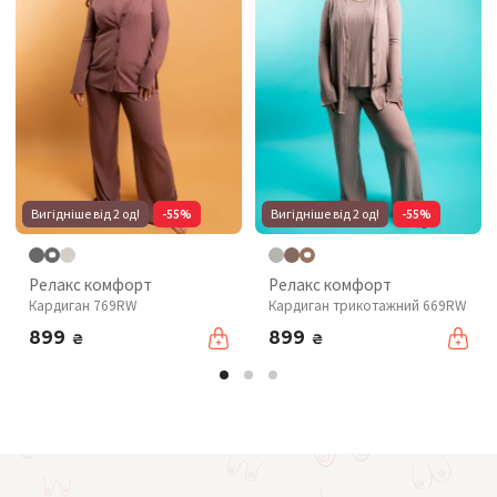
Вигідніше від 2 од!
-55%
Вигідніше від 2 од!
-55%
Релакс комфорт
Релакс комфорт
Кардиган 769RW
Кардиган трикотажний 669RW
899
899
₴
₴