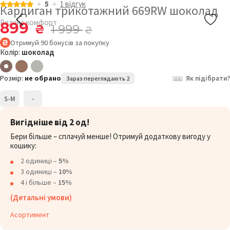
5
1 відгук
Кардиган трикотажний 669RW шоколад
Релакс комфорт
899
₴
1 999
₴
Отримуй
90
бонусів
за покупку
Колір:
шоколад
Розмір:
не обрано
Як підібрати?
Зараз переглядають 2
S-M
-
Вигідніше від 2 од!
Бери більше – сплачуй менше! Отримуй додаткову вигоду у
кошику:
2 одиниці –
5%
3 одиниці –
10%
4 і більше –
15%
(Детальні умови)
Асортимент