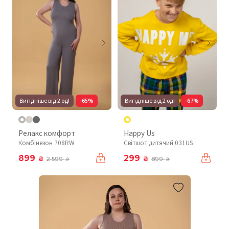
Вигідніше від 2 од!
-65%
Вигідніше від 2 од!
-67%
Релакс комфорт
Happy Us
Комбінезон 708RW
Світшот дитячий 031US
899
299
₴
₴
2 599
899
₴
₴