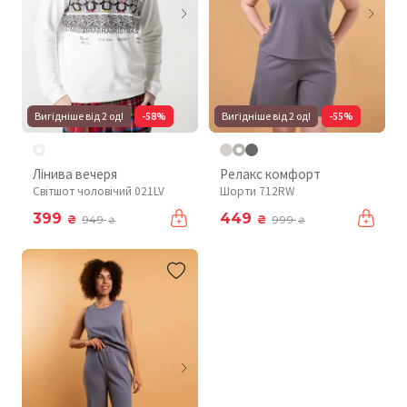
Вигідніше від 2 од!
-58%
Вигідніше від 2 од!
-55%
Лінива вечеря
Релакс комфорт
Світшот чоловічий 021LV
Шорти 712RW
399
449
₴
₴
949
999
₴
₴