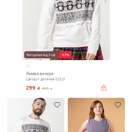
Вигідніше від 2 од!
-57%
Лінива вечеря
Світшот дитячий 031LV
299
₴
699
₴