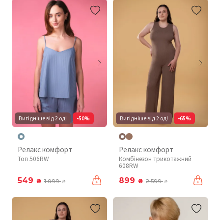
Вигідніше від 2 од!
-50%
Вигідніше від 2 од!
-65%
Релакс комфорт
Релакс комфорт
Топ 506RW
Комбінезон трикотажний
608RW
549
899
₴
₴
1 099
2 599
₴
₴