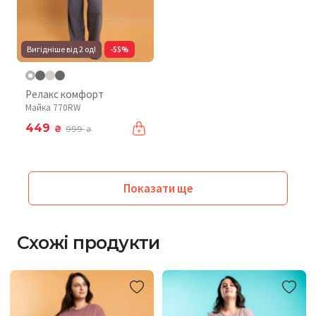
Вигідніше від 2 од!
-55%
Релакс комфорт
Майка 770RW
449
₴
999
₴
Показати ще
Схожі продукти