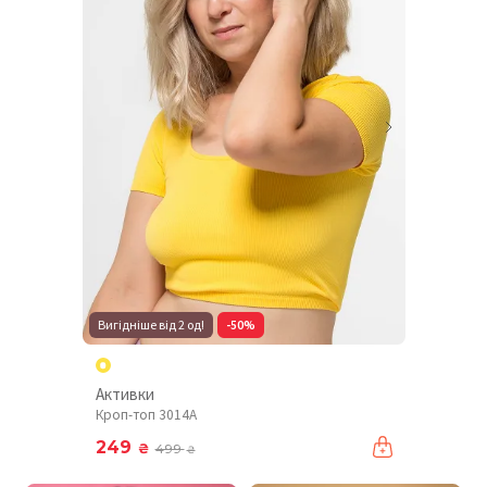
Вигідніше від 2 од!
-50%
Активки
Кроп-топ 3014A
249
₴
499
₴