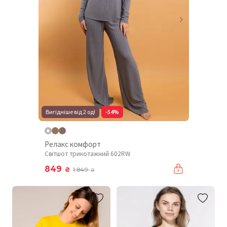
Вигідніше від 2 од!
-54%
Релакс комфорт
Світшот трикотажний 602RW
849
₴
1 849
₴