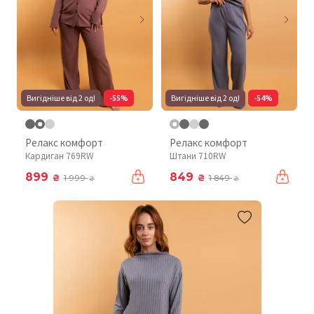
Вигідніше від 2 од!
-55%
Вигідніше від 2 од!
-54%
Релакс комфорт
Релакс комфорт
Кардиган 769RW
Штани 710RW
899
849
₴
₴
1 999
1 849
₴
₴