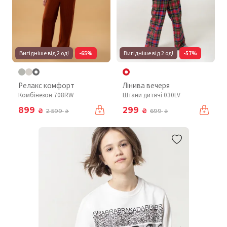
Вигідніше від 2 од!
-65%
Вигідніше від 2 од!
-57%
Релакс комфорт
Лінива вечеря
Комбінезон 708RW
Штани дитячі 030LV
899
299
₴
₴
2 599
699
₴
₴