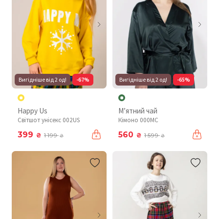
Вигідніше від 2 од!
-67%
Вигідніше від 2 од!
-65%
Happy Us
М’ятний чай
Світшот унісекс 002US
Кімоно 000MC
399
560
₴
₴
1 199
1 599
₴
₴