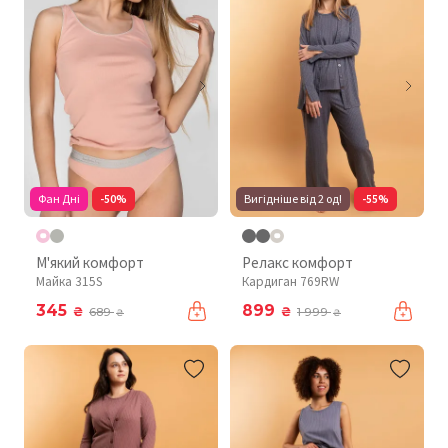
Фан Дні
-50%
Вигідніше від 2 од!
-55%
М'який комфорт
Релакс комфорт
Майка 315S
Кардиган 769RW
345
899
₴
₴
689
1 999
₴
₴