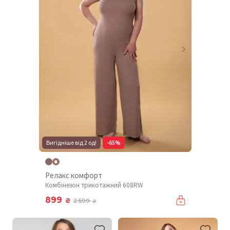
Вигідніше від 2 од!
-65%
Релакс комфорт
Комбінезон трикотажний 608RW
899
₴
2 599
₴