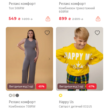
Релакс комфорт
Релакс комфорт
Топ 506RW
Комбінезон трикотажний
608RW
549
899
₴
₴
1 099
2 599
₴
₴
Вигідніше від 2 од!
-65%
Вигідніше від 2 од!
-67%
Релакс комфорт
Happy Us
Комбінезон 708RW
Світшот дитячий 031US