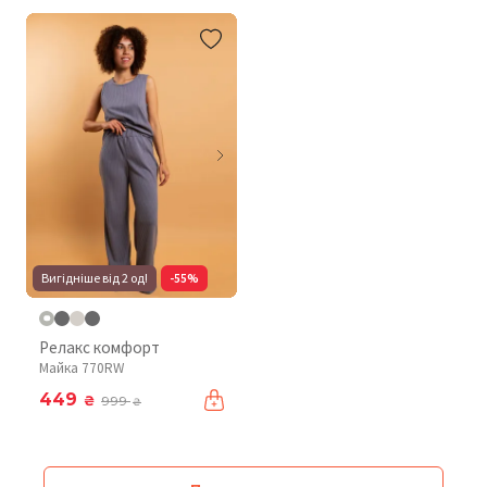
Вигідніше від 2 од!
-55%
Релакс комфорт
Майка 770RW
449
₴
999
₴