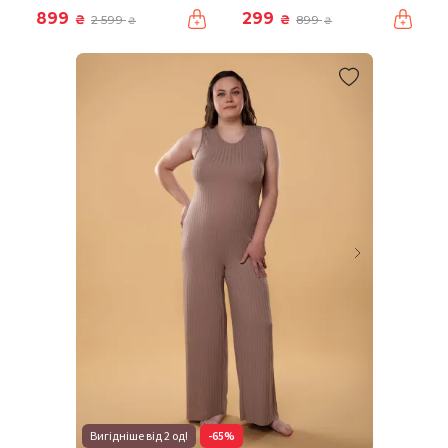
899
299
₴
₴
2 599
899
₴
₴
Вигідніше від 2 од!
-65%