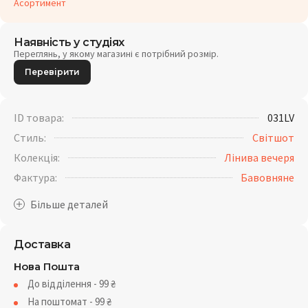
Асортимент
Наявність у студіях
Переглянь, у якому магазині є потрібний розмір.
Перевірити
ID товара:
031LV
Стиль:
Світшот
Колекція:
Лінива вечеря
Фактура:
Бавовняне
Доставка
Нова Пошта
До відділення - 99
₴
На поштомат - 99
₴