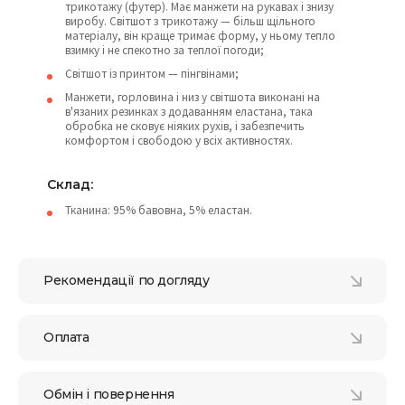
трикотажу (футер). Має манжети на рукавах і знизу
виробу. Світшот з трикотажу — більш щільного
матеріалу, він краще тримає форму, у ньому тепло
взимку і не спекотно за теплої погоди;
Світшот із принтом — пінгвінами;
Манжети, горловина і низ у світшота виконані на
в'язаних резинках з додаванням еластана, така
обробка не сковує ніяких рухів, і забезпечить
комфортом і свободою у всіх активностях.
Склад:
Тканина: 95% бавовна, 5% еластан.
Рекомендації по догляду
Оплата
Обмін і повернення