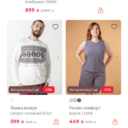
Комбінезон 708RW
899
₴
2 599
₴
Вигідніше від 2 од!
-58%
Вигідніше від 2 од!
-55%
Лінива вечеря
Релакс комфорт
Світшот чоловічий 021LV
Шорти 712RW
399
449
₴
₴
949
999
₴
₴