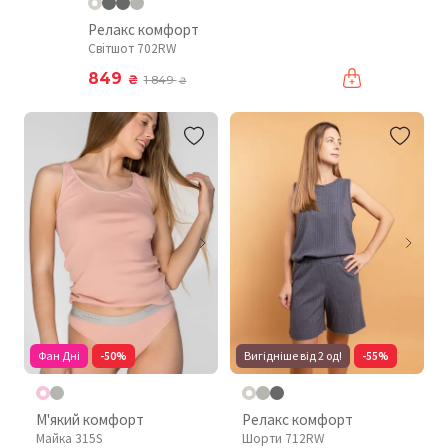
Релакс комфорт
Світшот 702RW
849
₴
1 849
₴
Фан Дні
-50%
Вигідніше від 2 од!
-55%
М'який комфорт
Релакс комфорт
Майка 315S
Шорти 712RW