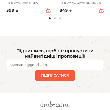
Світшот унісекс 002US
Світшот трикотажний 602RW
399
849
₴
₴
Підпишись, щоб не пропустити
найвигідніші пропозиції!
ПІДПИСАТИСЯ