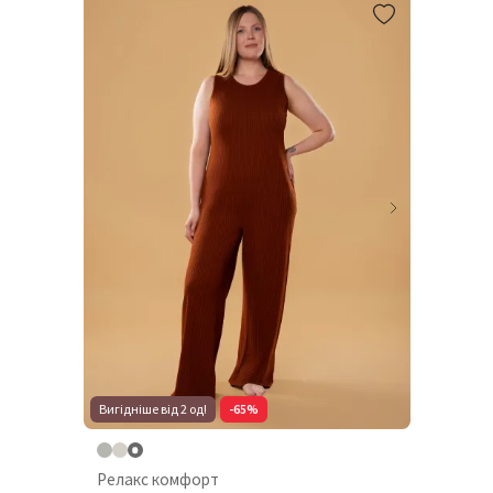
Вигідніше від 2 од!
-65%
Релакс комфорт