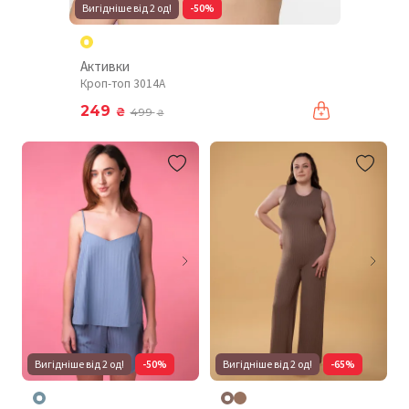
Вигідніше від 2 од!
-50%
Активки
Кроп-топ 3014A
249
₴
499
₴
Вигідніше від 2 од!
-50%
Вигідніше від 2 од!
-65%