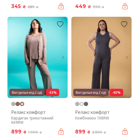
345
449
₴
₴
689
999
₴
₴
Вигідніше від 2 од!
-55%
Вигідніше від 2 од!
-65%
Релакс комфорт
Релакс комфорт
Кардиган трикотажний
Комбінезон 708RW
669RW
899
899
₴
₴
1 999
2 599
₴
₴