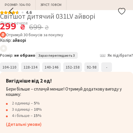
РОЗМІР: 104-110
ЗРІСТ: 108СМ
4.6
Світшот дитячий 031LV айворі
Лінива вечеря
299
₴
699
₴
Отримуй
30
бонусів
за покупку
Колір:
айворі
Розмір:
не обрано
Як підібрати?
Зараз переглядають 3
104-110
128-134
140-146
152-158
92-98
-
Вигідніше від 2 од!
Бери більше – сплачуй менше! Отримуй додаткову вигоду у
кошику:
2 одиниці –
5%
3 одиниці –
10%
4 і більше –
15%
(Детальні умови)