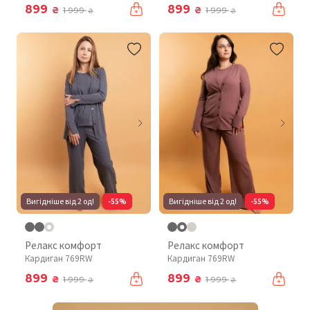
899
899
₴
₴
1 999
1 999
₴
₴
Вигідніше від 2 од!
-55%
Вигідніше від 2 од!
-55%
Релакс комфорт
Релакс комфорт
Кардиган 769RW
Кардиган 769RW
899
899
₴
₴
1 999
1 999
₴
₴