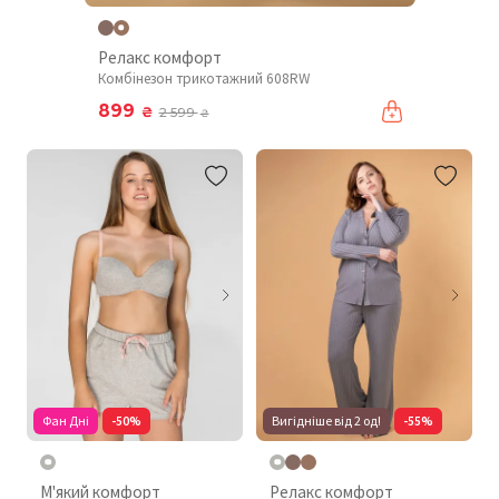
Релакс комфорт
Комбінезон трикотажний 608RW
899
₴
2 599
₴
Фан Дні
-50%
Вигідніше від 2 од!
-55%
М'який комфорт
Релакс комфорт