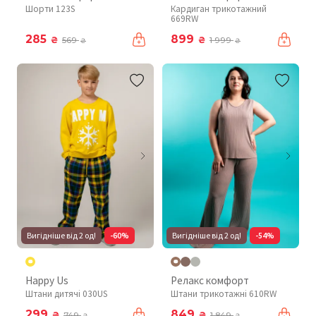
Шорти 123S
Кардиган трикотажний
669RW
285
899
₴
₴
569
1 999
₴
₴
Вигідніше від 2 од!
-60%
Вигідніше від 2 од!
-54%
Happy Us
Релакс комфорт
Штани дитячі 030US
Штани трикотажні 610RW
299
849
₴
₴
749
1 849
₴
₴