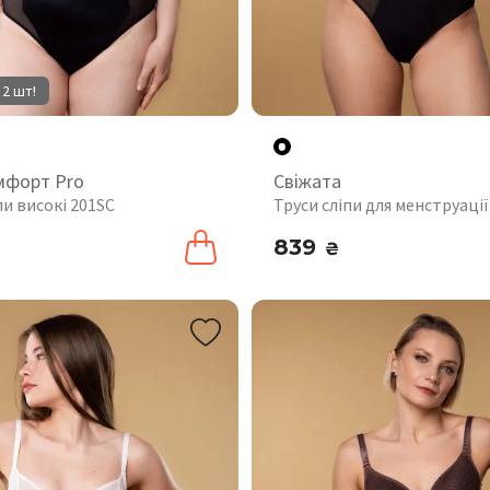
 2 шт!
мфорт Pro
Свіжата
пи високі 201SC
Труси сліпи для менструації
839
₴