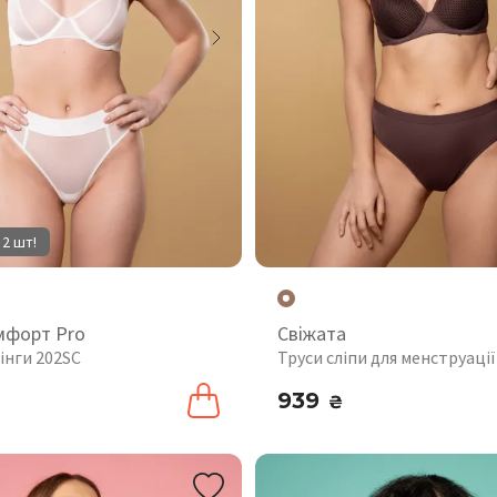
 2 шт!
мфорт Pro
Свіжата
інги 202SC
Труси сліпи для менструації
939
₴