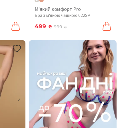
М'який комфорт Pro
Бра з м'якою чашкою 022SP
499
₴
999
₴