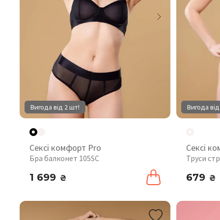
Вигода від 2 шт!
Вигода від
Сексі комфорт Pro
Сексі ко
Бра балконет 105SC
Труси стр
1 699
679
₴
₴