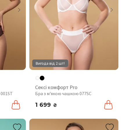
Вигода від 2 шт!
Сексі комфорт Pro
 001ST
Бра з м'якою чашкою 077SC
1 699
₴