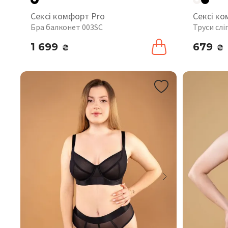
Сексі комфорт Pro
Сексі ко
Бра балконет 003SC
Труси слі
1 699
679
₴
₴