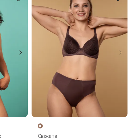
o
Свіжата