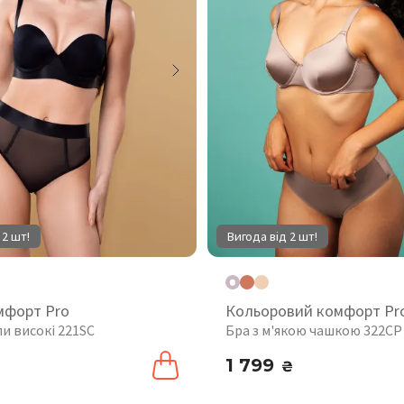
 2 шт!
Вигода від 2 шт!
мфорт Pro
Кольоровий комфорт Pr
пи високі 221SC
Бра з м'якою чашкою 322CP
1 799
₴