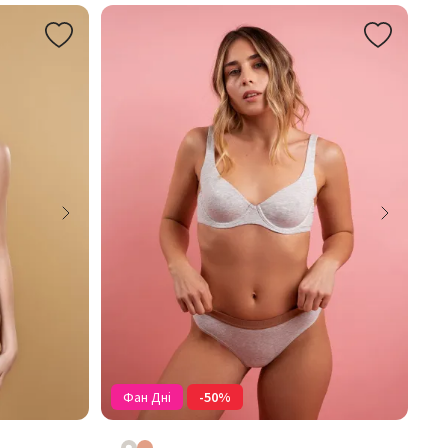
Фан Дні
-50%