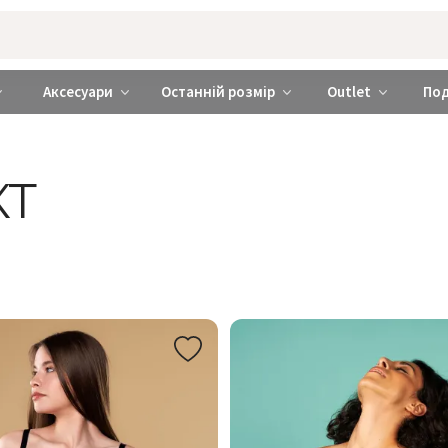
rabra ❤️ Київ та Україна
Аксесуари
Останній розмір
Outlet
По
КТ