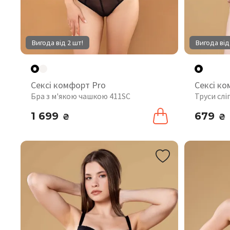
Вигода від 2 шт!
Вигода від
Сексі комфорт Pro
Сексі ко
Бра з м'якою чашкою 411SC
Труси слі
1 699
679
₴
₴