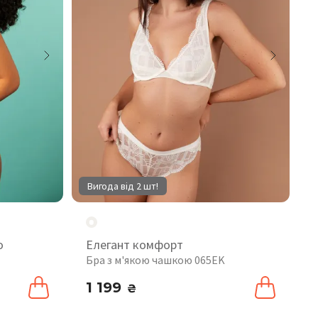
Вигода від 2 шт!
o
Елегант комфорт
Бра з м'якою чашкою 065EK
1 199
₴