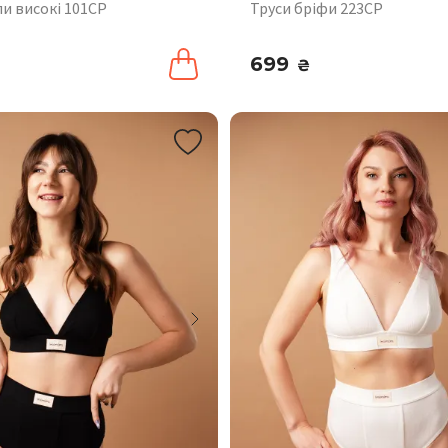
пи високі 101CP
Труси бріфи 223CP
699
₴