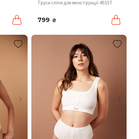
Труси сліпи для менструації 401ST
799
₴