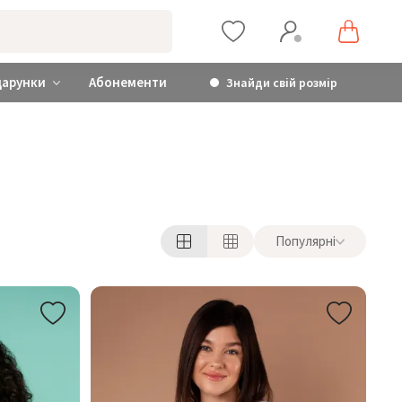
дарунки
Абонементи
Знайди свій розмір
Популярні