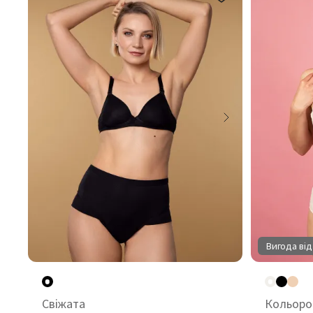
Вигода від
Свіжата
Кольоро