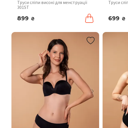
Труси сліпи високі для менструації
Труси слі
301ST
899
699
₴
₴