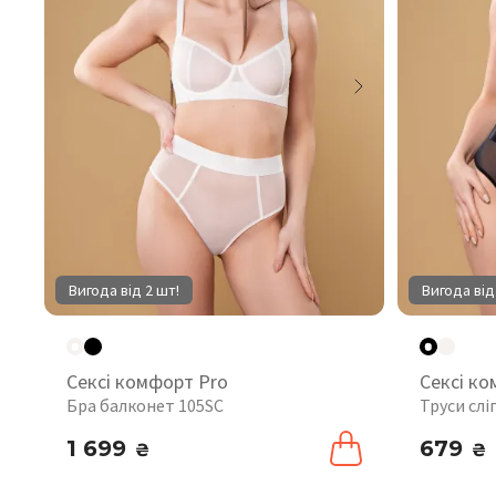
Вигода від 2 шт!
Вигода від
Сексі комфорт Pro
Сексі ко
Бра балконет 105SC
Труси слі
1 699
679
₴
₴