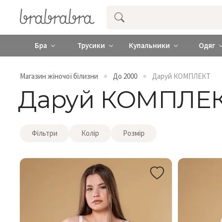
Купити нижню жіночу білизну ❤️ brab
Бра
Трусики
Купальники
Одяг
Магазин жіночої білизни
До 2000
Даруй КОМПЛЕКТ
Даруй КОМПЛЕ
Фільтри
Колір
Розмір