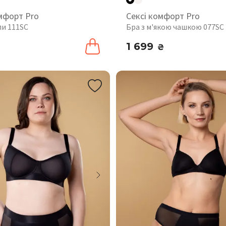
мфорт Pro
Сексі комфорт Pro
пи 111SC
Бра з м'якою чашкою 077SC
1 699
₴