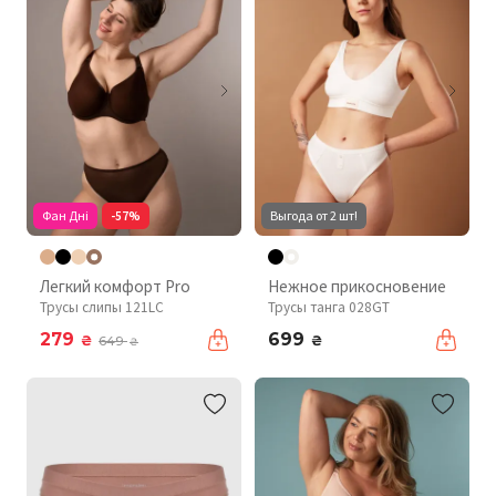
Фан Дні
-57%
Выгода от 2 шт!
Легкий комфорт Pro
Нежное прикосновение
Трусы слипы 121LC
Трусы танга 028GT
279
699
₴
₴
649
₴