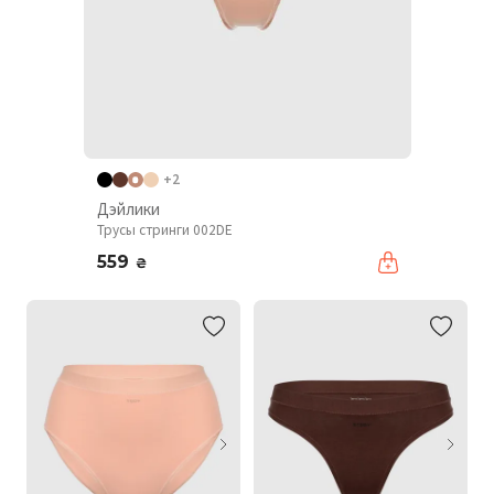
+2
Дэйлики
Трусы стринги 002DE
559
₴