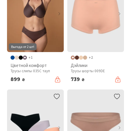
Выгода от 2 шт!
+1
+2
Цветной комфорт
Дэйлики
Трусы слипы 035C тауп
Трусы шорты 009DE
899
739
₴
₴