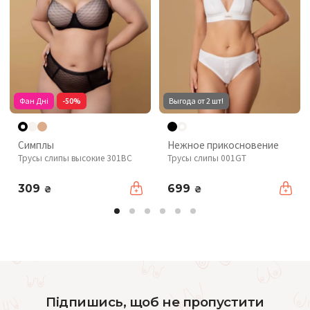
Фан Дні
-50%
Выгода от 2 шт!
Симплы
Нежное прикосновение
Трусы слипы высокие 301BC
Трусы слипы 001GT
309
699
₴
₴
Підпишись, щоб не пропустити