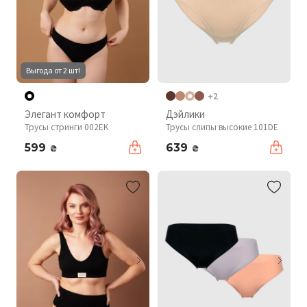
Выгода от 2 шт!
+2
Элегант комфорт
Дэйлики
Трусы стринги 002EK
Трусы слипы высокие 101DE
599
639
₴
₴