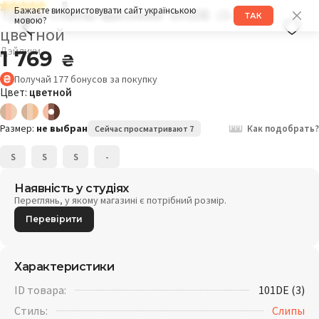
5
Трусы слипы высокие 101DE (3 шт)
Бажаєте використовувати сайт українською
ТАК
мовою?
цветной
Дэйлики
1 769
₴
Получай
177
бонусов
за покупку
Цвет:
цветной
Размер:
не выбран
Как подобрать?
Сейчас просматривают 7
S
S
S
-
Наявність у студіях
Переглянь, у якому магазині є потрібний розмір.
Перевірити
Характеристики
ID товара:
101DE (3)
Стиль:
Слипы