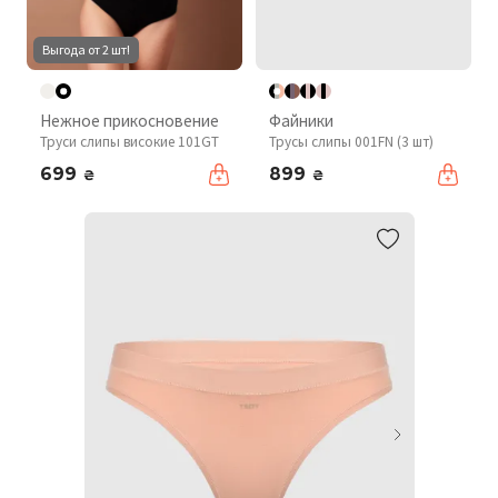
Выгода от 2 шт!
Нежное прикосновение
Файники
Труси слипы високие 101GT
Трусы слипы 001FN (3 шт)
699
899
₴
₴