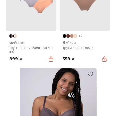
+2
Файники
Дэйлики
Трусы танга-майами 028FN (3
Трусы стринги 002DE
шт)
899
559
₴
₴