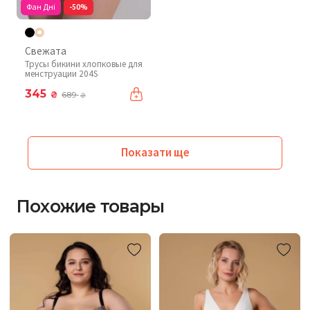
Фан Дні
-50%
Свежата
Трусы бикини хлопковые для
менструации 204S
345
₴
689
₴
Показати ще
Похожие товары