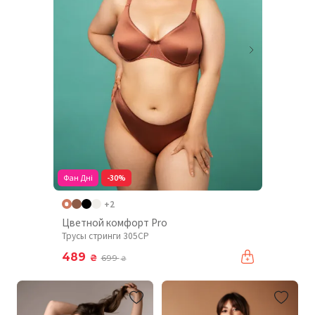
Фан Дні
-30%
+2
Цветной комфорт Pro
Трусы стринги 305CP
489
₴
699
₴