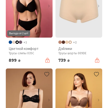
Выгода от 2 шт!
+1
+2
Цветной комфорт
Дэйлики
Трусы слипы 035C
Трусы шорты 009DE
899
739
₴
₴