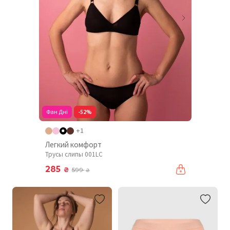
Фан Дні
-52%
+1
Легкий комфорт
Трусы слипы 001LC
285
₴
599
₴