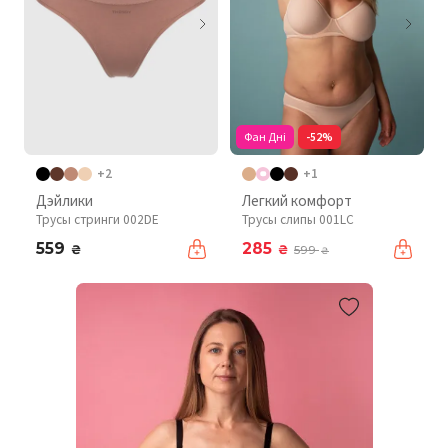
Фан Дні
-52%
+2
+1
Дэйлики
Легкий комфорт
Трусы стринги 002DE
Трусы слипы 001LC
559
285
₴
₴
599
₴