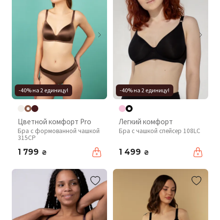
-40% на 2 единицу!
-40% на 2 единицу!
Цветной комфорт Pro
Легкий комфорт
Бра с формованной чашкой
Бра с чашкой спейсер 108LC
315CP
1 799
1 499
₴
₴