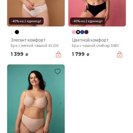
-40% на 2 единицу!
-40% на 2 единицу!
Элегант комфорт
Цветной комфорт
Бра с мягкой чашкой 411EK
Бра с чашкой спейсер 048С
1 399
1 799
₴
₴