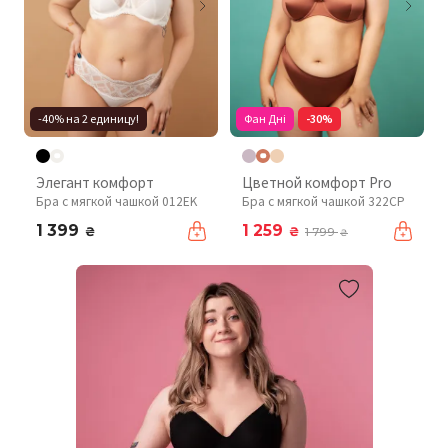
-40% на 2 единицу!
Фан Дні
-30%
Элегант комфорт
Цветной комфорт Pro
Бра с мягкой чашкой 012EK
Бра с мягкой чашкой 322CP
1 399
1 259
₴
₴
1 799
₴