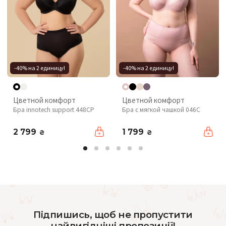
-40% на 2 единицу!
-40% на 2 единицу!
Цветной комфорт
Цветной комфорт
Бра innotech support 448CP
Бра с мягкой чашкой 046C
2 799
1 799
₴
₴
Підпишись, щоб не пропустити
найвигідніші пропозиції!