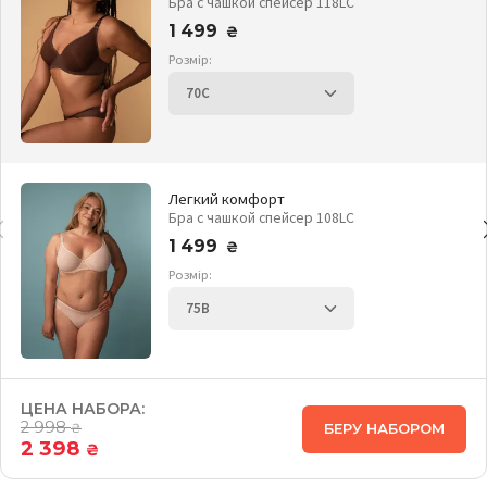
Бра с чашкой спейсер 118LC
1 499
₴
Розмір:
Легкий комфорт
Бра с чашкой спейсер 108LC
1 499
₴
Розмір:
ЦЕНА НАБОРА:
2 998
БЕРУ НАБОРОМ
₴
2 398
₴