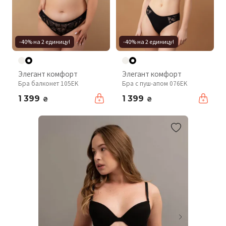
-40% на 2 единицу!
-40% на 2 единицу!
Элегант комфорт
Элегант комфорт
Бра балконет 105EK
Бра с пуш-апом 076EK
1 399
1 399
₴
₴