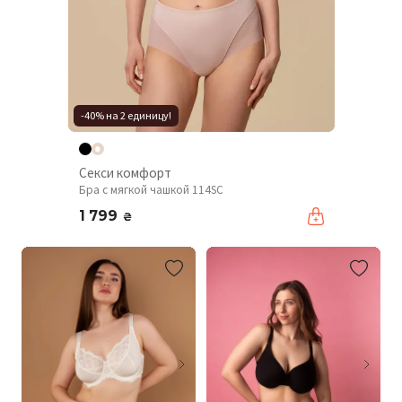
-40% на 2 единицу!
Секси комфорт
Бра с мягкой чашкой 114SC
1 799
₴