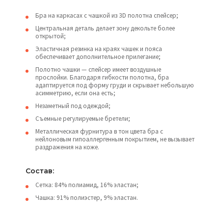
Бра на каркасах с чашкой из 3D полотна спейсер;
Центральная деталь делает зону декольте более
открытой;
Эластичная резинка на краях чашек и пояса
обеспечивает дополнительное прилегание;
Полотно чашки — спейсер имеет воздушные
прослойки. Благодаря гибкости полотна, бра
адаптируется под форму груди и скрывает небольшую
асимметрию, если она есть;
Незаметный под одеждой;
Съемные регулируемые бретели;
Металлическая фурнитура в тон цвета бра с
нейлоновым гипоаллергенным покрытием, не вызывает
раздражения на коже.
Состав:
Сетка: 84% полиамид, 16% эластан;
Чашка: 91% полиэстер, 9% эластан.