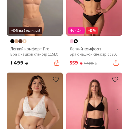
-40% на 2 единицу!
Фан Дні
-63%
Легкий комфорт Pro
Легкий комфорт
Бра с чашкой спейсер 115LC
Бра с чашкой спейсер 002LC
1 499
559
₴
₴
1 499
₴