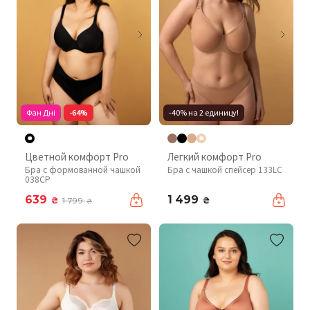
Фан Дні
-64%
-40% на 2 единицу!
Цветной комфорт Pro
Легкий комфорт Pro
Бра с формованной чашкой
Бра с чашкой спейсер 133LC
038CP
639
1 499
₴
₴
1 799
₴