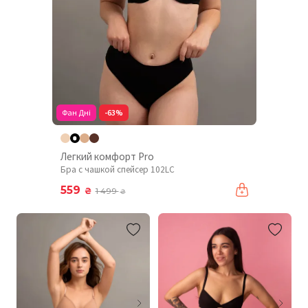
Фан Дні
-63%
Легкий комфорт Pro
Бра с чашкой спейсер 102LC
559
₴
1 499
₴