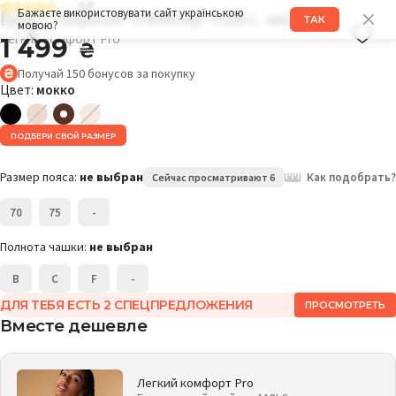
4.8
Бра с чашкой спейсер 118LC мокко
Бажаєте використовувати сайт українською
ТАК
мовою?
Легкий комфорт Pro
1 499
₴
Получай
150
бонусов
за покупку
Цвет:
мокко
ПОДБЕРИ СВОЙ РАЗМЕР
Размер пояса:
не выбран
Как подобрать?
Сейчас просматривают 6
70
75
-
Полнота чашки:
не выбран
B
C
F
-
ДЛЯ ТЕБЯ ЕСТЬ 2 СПЕЦПРЕДЛОЖЕНИЯ
ПРОСМОТРЕТЬ
Вместе дешевле
Легкий комфорт Pro