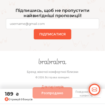
Підпишись, щоб не пропустити
найвигідніші пропозиції!
ПІДПИСАТИСЯ
Бренд жіночої комфортної білизни
© 2026. Всі права захищені.
Для партнерів
Повідомити про
Розпродано
189
Публічна оферта
₴
наявність
Отримуй
0
бонусів