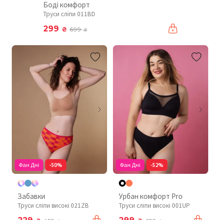
Боді комфорт
Труси сліпи 011BD
299
₴
699
₴
Фан Дні
-50%
Фан Дні
-52%
Забавки
Урбан комфорт Pro
Труси сліпи високі 021ZB
Труси сліпи високі 001UP