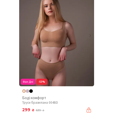
Фан Дні
-53%
Боді комфорт
Труси бразиліана 004BD
299
₴
639
₴