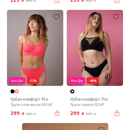
229
299
₴
₴
459
629
₴
₴
Фан Дні
-52%
Фан Дні
-46%
Урбан комфорт Pro
Урбан комфорт Pro
Труси сліпи високі 001UP
Труси стрінги 002UP
299
299
₴
₴
629
549
₴
₴