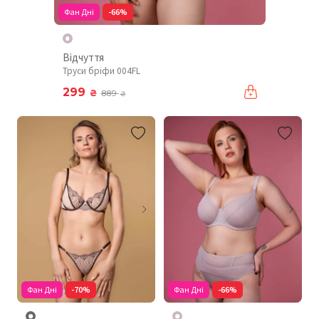
Фан Дні
-66%
Відчуття
Труси бріфи 004FL
299
₴
889
₴
Фан Дні
-70%
Фан Дні
-66%