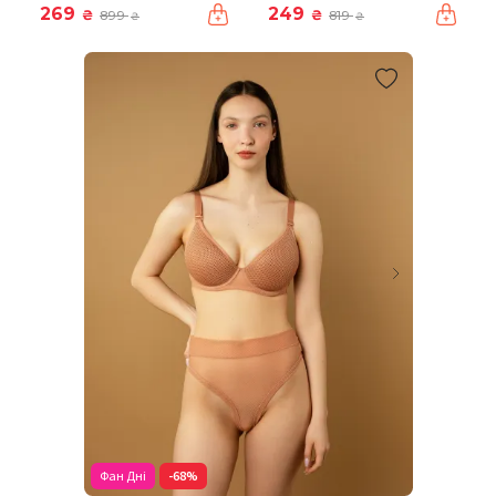
269
249
₴
₴
899
819
₴
₴
Фан Дні
-68%