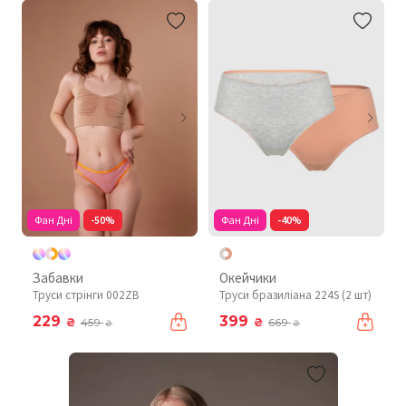
Фан Дні
-50%
Фан Дні
-40%
Забавки
Окейчики
Труси стрінги 002ZB
Труси бразиліана 224S (2 шт)
229
399
₴
₴
459
669
₴
₴