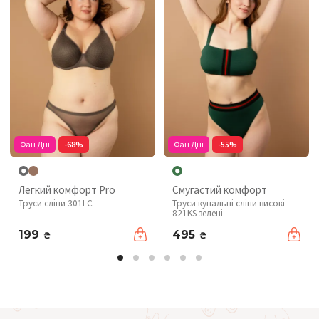
Фан Дні
-68%
Фан Дні
-55%
Легкий комфорт Pro
Смугастий комфорт
Труси сліпи 301LC
Труси купальні сліпи високі
821KS зелені
199
495
₴
₴