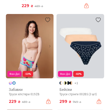
229
₴
459
₴
Фан Дні
-50%
Фан Дні
-60%
+1
Забавки
Бейсіки
Труси хіпстери 019ZB
Труси стрінги 002BS (3 шт)
229
299
₴
₴
459
749
₴
₴