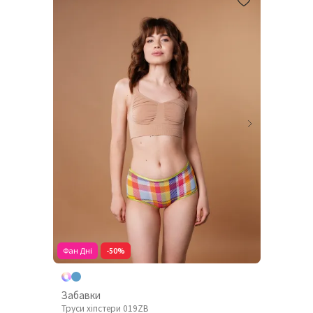
Фан Дні
-50%
Забавки
Труси хіпстери 019ZB