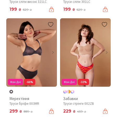
Труси сліпи високі 321LC
Труси сліпи 301LC
199
199
₴
₴
629
629
₴
₴
Фан Дні
-66%
Фан Дні
-50%
Мерехтіння
Забавки
Труси бріфи 003MR
Труси стрінги 002ZB
299
229
₴
₴
889
459
₴
₴