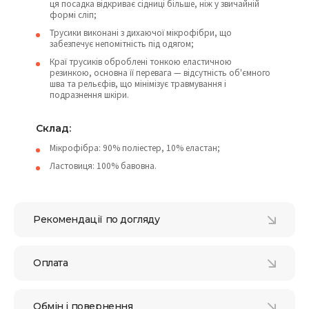
ця посадка відкриває сідниці більше, ніж у звичайній
формі сліп;
Трусики виконані з дихаючої мікрофібри, що
забезпечує непомітність під одягом;
Краї трусиків оброблені тонкою еластичною
резинкою, основна її перевага — відсутність об'ємного
шва та рельєфів, що мінімізує травмування і
подразнення шкіри.
Склад:
Мікрофібра: 90% поліестер, 10% еластан;
Ластовиця: 100% бавовна.
Рекомендації по догляду
Оплата
Обмін і повернення