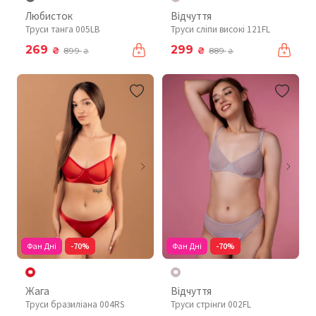
Любисток
Відчуття
Труси танга 005LB
Труси сліпи високі 121FL
269
299
₴
₴
899
889
₴
₴
Фан Дні
-70%
Фан Дні
-70%
Жага
Відчуття
Труси бразиліана 004RS
Труси стрінги 002FL