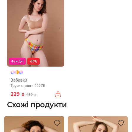
Фан Дні
-50%
Забавки
Труси стрінги 002ZB
229
₴
459
₴
Схожі продукти