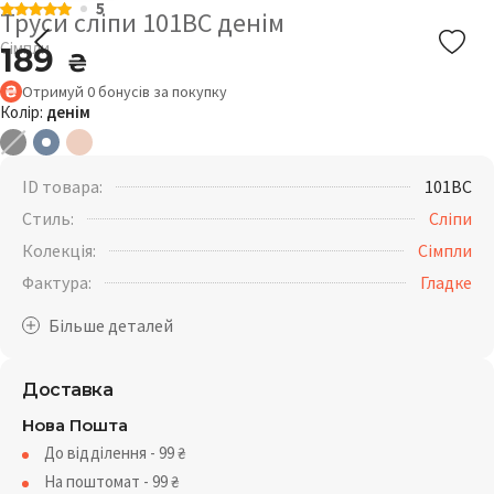
5
Труси сліпи 101BC денім
Сімпли
189
₴
Отримуй
0
бонусів
за покупку
Колір:
денім
ID товара:
101BC
Стиль:
Сліпи
Колекція:
Сімпли
Фактура:
Гладке
Доставка
Нова Пошта
До відділення - 99
₴
На поштомат - 99
₴