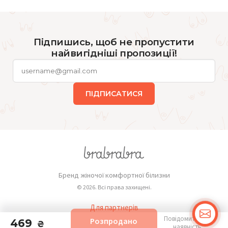
Підпишись, щоб не пропустити
найвигідніші пропозиції!
ПІДПИСАТИСЯ
Бренд жіночої комфортної білизни
© 2026. Всі права захищені.
Для партнерів
Повідомити про
Розпродано
469
Публічна оферта
₴
наявність