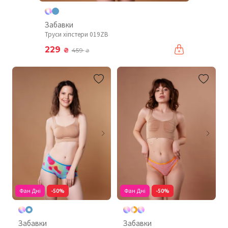
Забавки
Труси хіпстери 019ZB
229
₴
459
₴
Фан Дні
-50%
Фан Дні
-50%
Забавки
Забавки