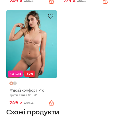
249
229
₴
₴
499
459
₴
₴
Фан Дні
-50%
М'який комфорт Pro
Труси танга 005SP
249
₴
499
₴
Схожі продукти