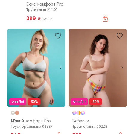
Сексі комфорт Pro
Труси сліпи 211SC
299
₴
639
₴
Фан Дні
-50%
Фан Дні
-50%
М'який комфорт Pro
Забавки
Труси бразиліана 028SP
Труси стрінги 002ZB