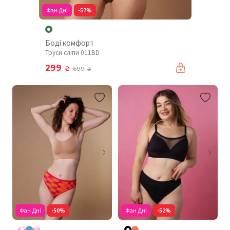
Фан Дні
-57%
Боді комфорт
Труси сліпи 011BD
299
₴
699
₴
Фан Дні
-50%
Фан Дні
-52%