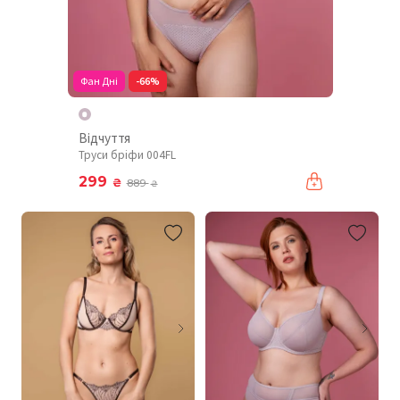
Фан Дні
-66%
Відчуття
Труси бріфи 004FL
299
₴
889
₴