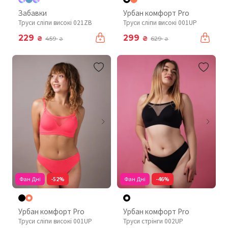
Забавки
Урбан комфорт Pro
Труси сліпи високі 021ZB
Труси сліпи високі 001UP
229
299
₴
₴
459
629
₴
₴
Фан Дні
-52%
Фан Дні
-46%
Урбан комфорт Pro
Урбан комфорт Pro
Труси сліпи високі 001UP
Труси стрінги 002UP