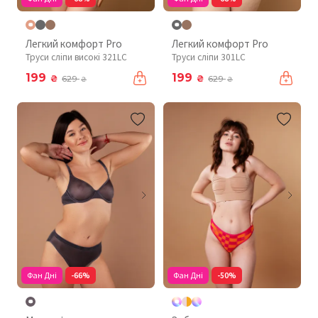
Легкий комфорт Pro
Легкий комфорт Pro
Труси сліпи високі 321LC
Труси сліпи 301LC
199
199
₴
₴
629
629
₴
₴
Фан Дні
-66%
Фан Дні
-50%