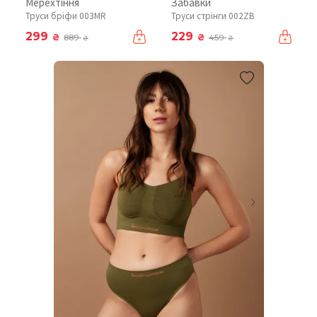
Мерехтіння
Забавки
Труси бріфи 003MR
Труси стрінги 002ZB
299
229
₴
₴
889
459
₴
₴