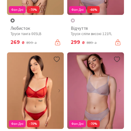
Фан Дні
-70%
Фан Дні
-66%
Любисток
Відчуття
Труси танга 005LB
Труси сліпи високі 121FL
269
299
₴
₴
899
889
₴
₴
Фан Дні
-70%
Фан Дні
-70%