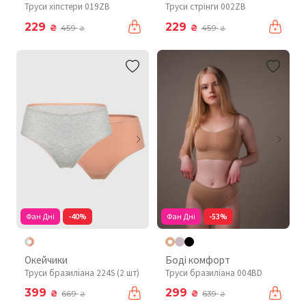
Труси хіпстери 019ZB
Труси стрінги 002ZB
229
229
₴
₴
459
459
₴
₴
Фан Дні
-40%
Фан Дні
-53%
Окейчики
Боді комфорт
Труси бразиліана 224S (2 шт)
Труси бразиліана 004BD
399
299
₴
₴
669
639
₴
₴