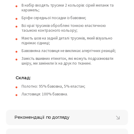
В набір входять трусики 2 кольорів: сірий меланж та
карамель;
Бріфи середньої посадки із бавовни;
Всі краї трусиків оброблені тонкою еластичною
тасьмою контрасного кольору;
Мають шов на задній деталі трусиків, який візуально
піднімає сідниці;
Бавовняна ластовиця не викликає алергічних реакцій;
Замість вшивних етикеток, які можуть подразнювати
шкіру, ми замінили їх на друк по тканині.
Склад:
Полотно: 95% бавовна, 5% еластан;
Ластовиця: 100% бавовна.
Рекомендації по догляду