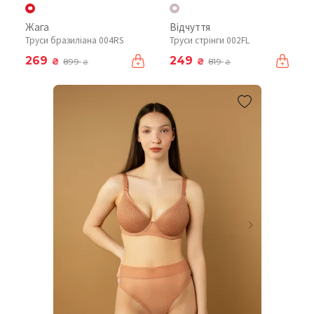
Жага
Відчуття
Труси бразиліана 004RS
Труси стрінги 002FL
269
249
₴
₴
899
819
₴
₴