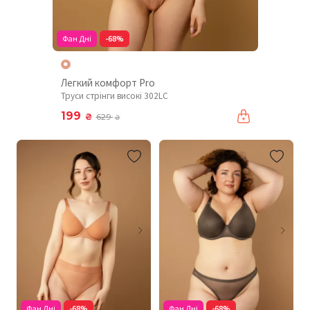
Фан Дні
-68%
Легкий комфорт Pro
Труси стрінги високі 302LC
199
₴
629
₴
Фан Дні
-68%
Фан Дні
-68%