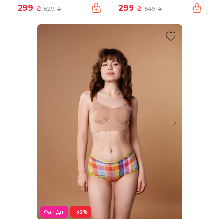
299
299
₴
₴
629
549
₴
₴
Фан Дні
-50%