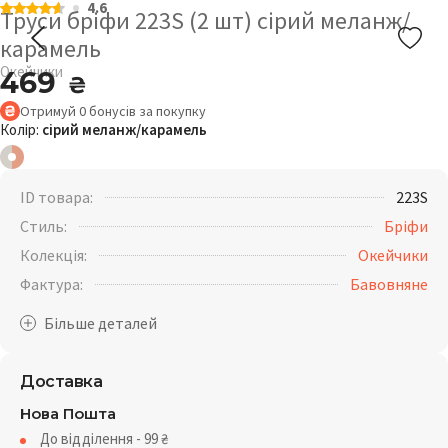
4.6
Труси бріфи 223S (2 шт) сірий меланж/
карамель
Окейчики
469
₴
Отримуй
0
бонусів
за покупку
Колір:
сірий меланж/карамель
ID товара:
223S
Стиль:
Бріфи
Колекція:
Окейчики
Фактура:
Бавовняне
Доставка
Нова Пошта
До відділення - 99
₴