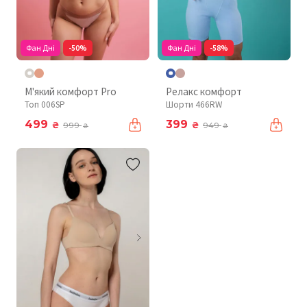
Фан Дні
-50%
Фан Дні
-58%
М'який комфорт Pro
Релакс комфорт
Топ 006SP
Шорти 466RW
499
399
₴
₴
999
949
₴
₴