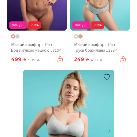
Фан Дні
-50%
Фан Дні
-50%
М'який комфорт Pro
М'який комфорт Pro
Бра з м'якою чашкою 081SP
Труси бразиліана 128SP
499
249
₴
₴
999
499
₴
₴