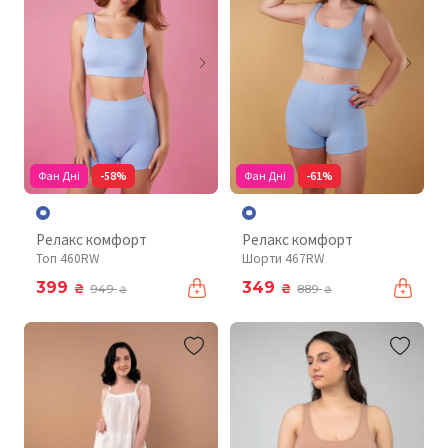
Фан Дні
-58%
Фан Дні
-61%
Релакс комфорт
Релакс комфорт
Топ 460RW
Шорти 467RW
399
349
₴
₴
949
889
₴
₴