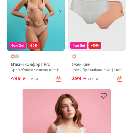
Фан Дні
-50%
Фан Дні
-40%
М'який комфорт Pro
Окейчики
Бра з м'якою чашкою 022SP
Труси бразиліана 224S (2 шт)
499
399
₴
₴
999
669
₴
₴