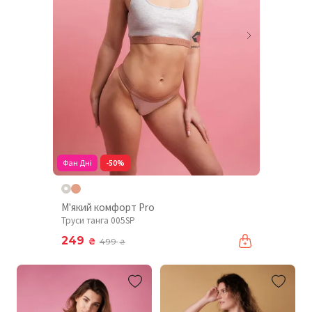
Фан Дні
-50%
М'який комфорт Pro
Труси танга 005SP
249
₴
499
₴