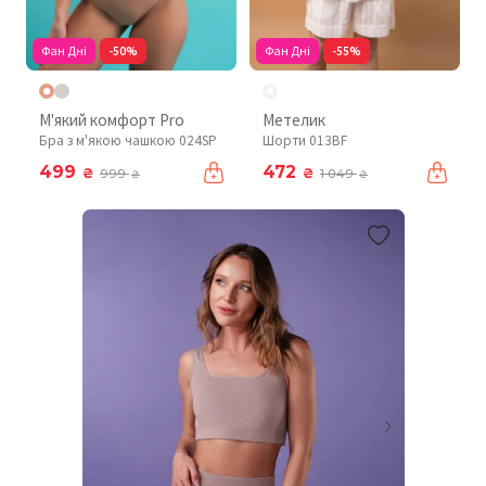
Фан Дні
-50%
Фан Дні
-55%
М'який комфорт Pro
Метелик
Бра з м'якою чашкою 024SP
Шорти 013BF
499
472
₴
₴
999
1 049
₴
₴