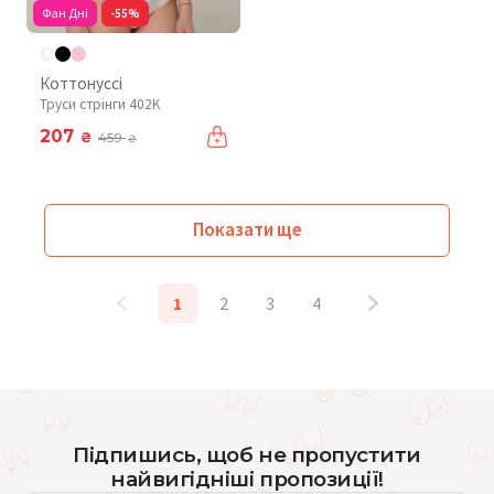
Фан Дні
-55%
Коттонуссі
Труси стрінги 402K
207
₴
459
₴
Показати ще
1
2
3
4
Підпишись, щоб не пропустити
найвигідніші пропозиції!