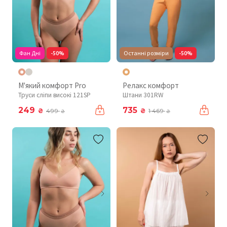
Фан Дні
-50%
Останні розміри
-50%
М'який комфорт Pro
Релакс комфорт
Труси сліпи високі 121SP
Штани 301RW
249
735
₴
₴
499
1 469
₴
₴