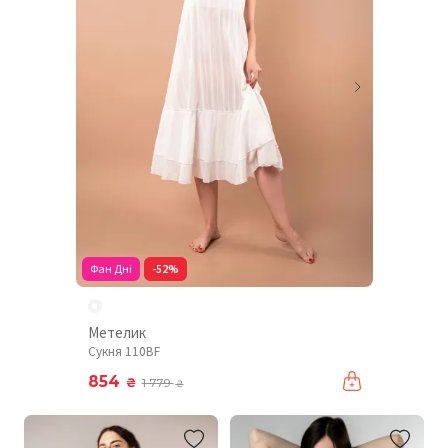
Фан Дні
-52%
Метелик
Сукня 110BF
854
₴
1 779
₴