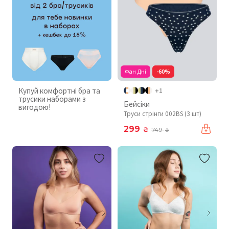
Фан Дні
-60%
Купуй комфортні бра та
+1
трусики наборами з
Бейсіки
вигодою!
Труси стрінги 002BS (3 шт)
299
₴
749
₴