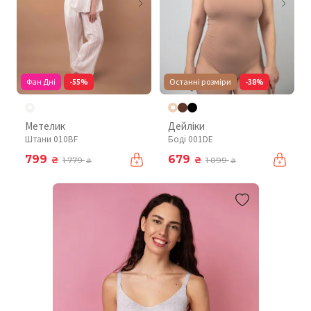
Фан Дні
-55%
Останні розміри
-38%
Метелик
Дейліки
Штани 010BF
Боді 001DE
799
679
₴
₴
1 779
1 099
₴
₴