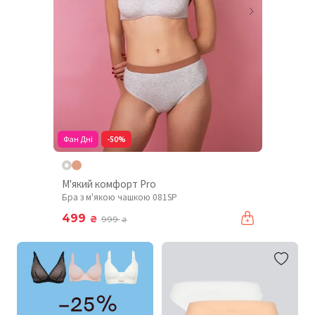
Фан Дні
-50%
М'який комфорт Pro
Бра з м'якою чашкою 081SP
499
₴
999
₴