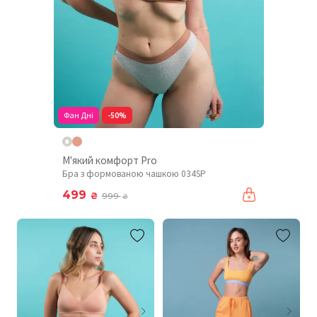
Фан Дні
-50%
М'який комфорт Pro
Бра з формованою чашкою 034SP
499
₴
999
₴