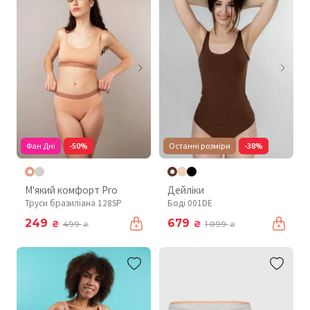
Фан Дні
-50%
Останні розміри
-38%
М'який комфорт Pro
Дейліки
Труси бразиліана 128SP
Боді 001DE
249
679
₴
₴
499
1 099
₴
₴