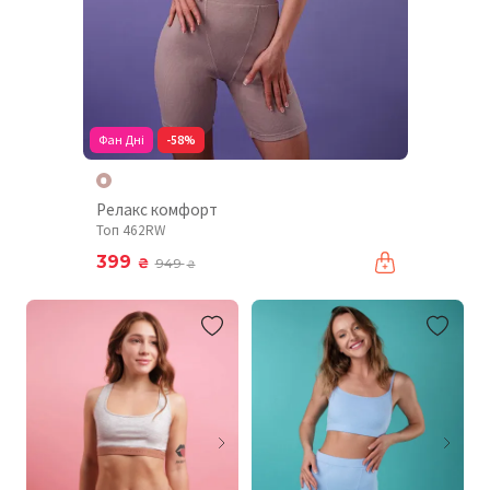
Фан Дні
-58%
Релакс комфорт
Топ 462RW
399
₴
949
₴