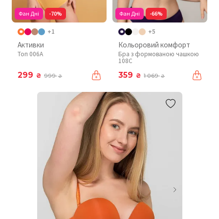
Фан Дні
-70%
Фан Дні
-66%
+1
+5
Активки
Кольоровий комфорт
Топ 006A
Бра з формованою чашкою
108C
299
359
₴
₴
999
1 069
₴
₴