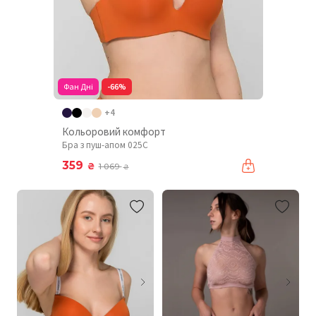
Фан Дні
-66%
+4
Кольоровий комфорт
Бра з пуш-апом 025C
359
₴
1 069
₴