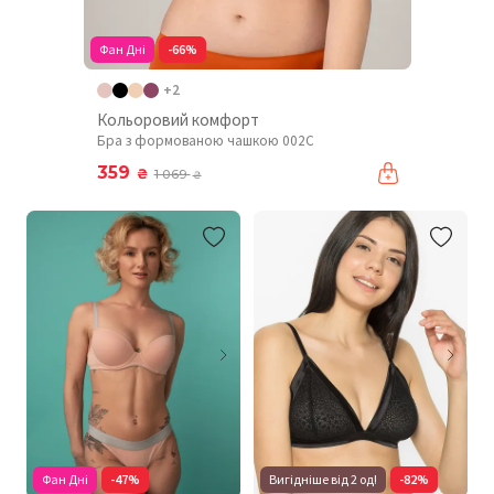
Фан Дні
-66%
+2
Кольоровий комфорт
Бра з формованою чашкою 002C
359
₴
1 069
₴
Фан Дні
-47%
Вигідніше від 2 од!
-82%