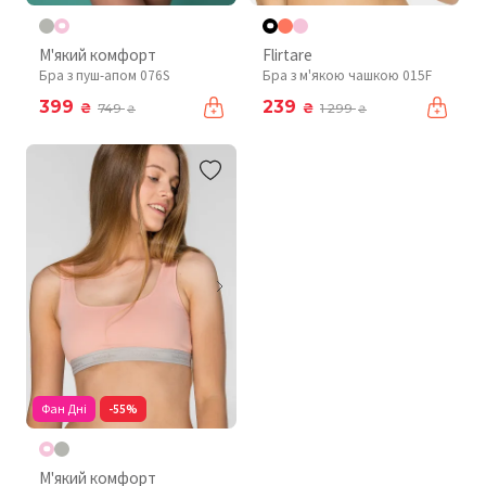
М'який комфорт
Flirtare
Бра з пуш-апом 076S
Бра з м'якою чашкою 015F
399
239
₴
₴
749
1 299
₴
₴
Фан Дні
-55%
М'який комфорт