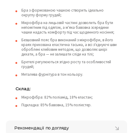
Бра з формованою чашкою створить ідеально
округлу форму грудей;
Мікрофібра на лицьовій частині дозволить бра бути
непомітним під одягом, а м'яка бавовна зсередини
чашки надасть комфорту під час щоденного носіння;
Безшовний пояс бра виконаний з мікрофібри, в його
краях прихована еластична тасьма, а всі з'єднуючі шви
оброблені клейовим методом, що дозволяє шкірі
дихати, а бра — не залишати сліди на тілі;
Бретелі регулюються згідно росту та особливостей
грудей;
Металева фурнітура в тон кольору.
Склад:
Мікрофібра: 82% поліамід, 18% еластан;
Підкладка: 85% бавовна, 15% поліестер.
Рекомендації по догляду