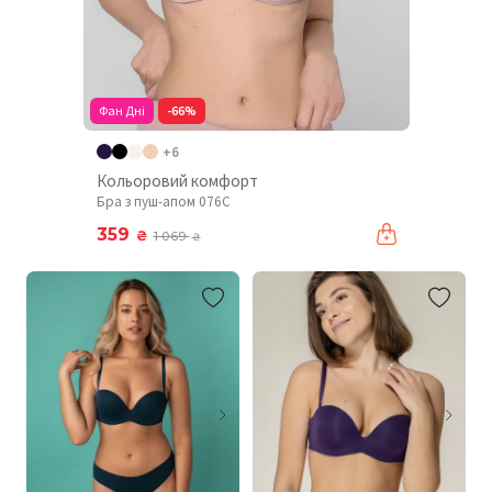
Фан Дні
-66%
+6
Кольоровий комфорт
Бра з пуш-апом 076C
359
₴
1 069
₴