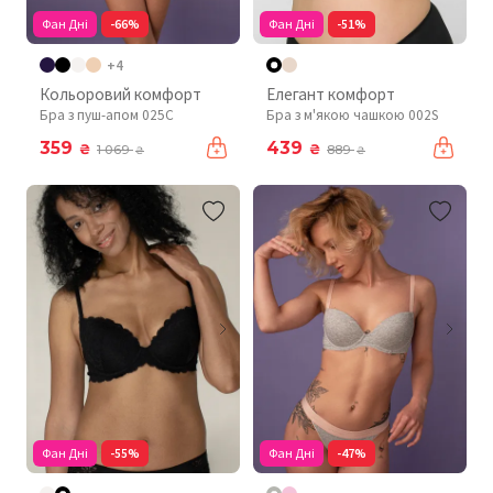
Фан Дні
-66%
Фан Дні
-51%
+4
Кольоровий комфорт
Елегант комфорт
Бра з пуш-апом 025C
Бра з м'якою чашкою 002S
359
439
₴
₴
1 069
889
₴
₴
Фан Дні
-55%
Фан Дні
-47%