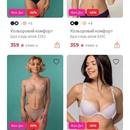
Фан Дні
-66%
Фан Дні
-66%
+3
+4
Кольоровий комфорт
Кольоровий комфорт
Бра з пуш-апом 225C
Бра з пуш-апом 025C
359
359
₴
₴
1 069
1 069
₴
₴
Фан Дні
-66%
Фан Дні
-66%