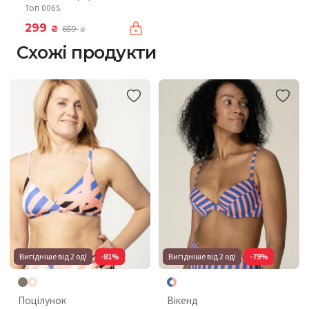
Топ 006S
299
₴
659
₴
Схожі продукти
Вигідніше від 2 од!
-81%
Вигідніше від 2 од!
-79%
Поцілунок
Вікенд