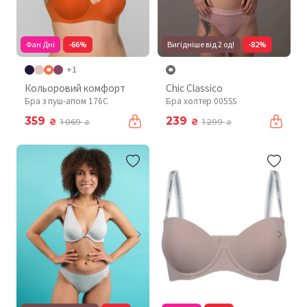
Фан Дні
-66%
Вигідніше від 2 од!
-82%
+1
Кольоровий комфорт
Chic Classico
Бра з пуш-апом 176C
Бра холтер 005SS
359
239
₴
₴
1 069
1 299
₴
₴