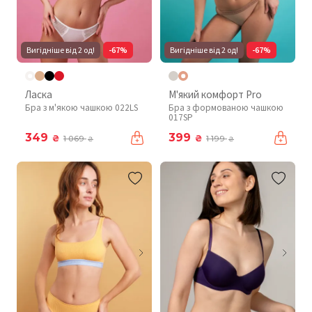
Вигідніше від 2 од!
-67%
Вигідніше від 2 од!
-67%
Ласка
М'який комфорт Pro
Бра з м'якою чашкою 022LS
Бра з формованою чашкою
017SP
349
399
₴
₴
1 069
1 199
₴
₴