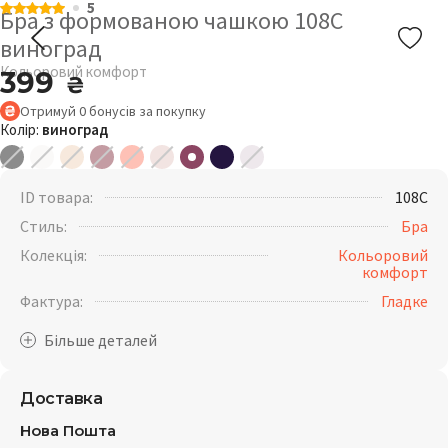
5
Бра з формованою чашкою 108C
виноград
Кольоровий комфорт
399
₴
Отримуй
0
бонусів
за покупку
Колір:
виноград
ID товара:
108C
Стиль:
Бра
Колекція:
Кольоровий
комфорт
Фактура:
Гладке
Доставка
Нова Пошта