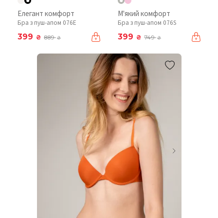
Елегант комфорт
М'який комфорт
Бра з пуш-апом 076Е
Бра з пуш-апом 076S
399
399
₴
₴
889
749
₴
₴