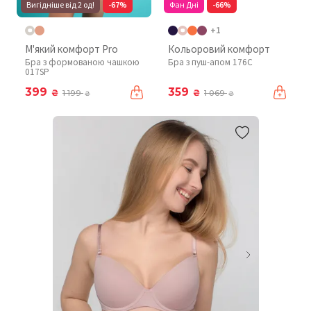
Вигідніше від 2 од!
-67%
Фан Дні
-66%
+1
М'який комфорт Pro
Кольоровий комфорт
Бра з формованою чашкою
Бра з пуш-апом 176C
017SP
399
359
₴
₴
1 199
1 069
₴
₴