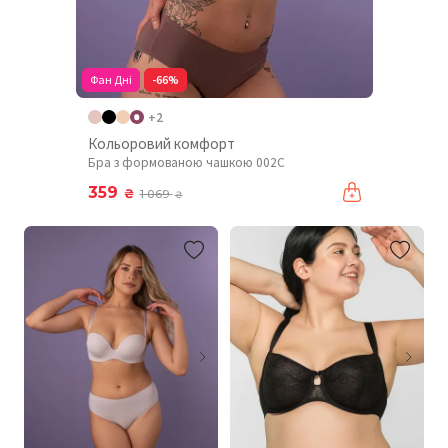
Фан Дні
-66%
+2
Кольоровий комфорт
Бра з формованою чашкою 002C
359
₴
1 069
₴